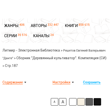
406
332 447
858 615
ЖАНРЫ
АВТОРЫ
КНИГИ
39 516
24
СЕРИИ
КАНАЛЫ
Литмир - Электронная Библиотека
>
Решетов Евгений Валерьевич
>
Сборник "Деревянный культиватор". Компиляция (СИ)
"Данте"
>
Стр.187
Содержание
Настройки
Сохранить
A
A