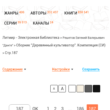
406
332 437
858 541
ЖАНРЫ
АВТОРЫ
КНИГИ
39 513
24
СЕРИИ
КАНАЛЫ
Литмир - Электронная Библиотека
>
Решетов Евгений Валерьевич
>
Сборник "Деревянный культиватор". Компиляция (СИ)
"Данте"
>
Стр.187
Содержание
Настройки
Сохранить
A
A
1
2
3
...
186
187