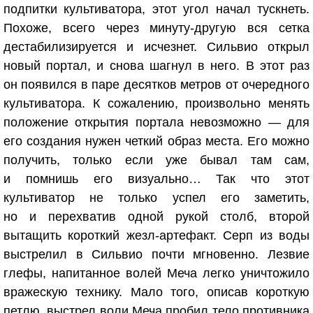
подпитки культиватора, этот угол начал тускнеть.
Похоже, всего через минуту-другую вся сетка
дестабилизируется и исчезнет. Сильвио открыл
новый портал, и снова шагнул в него. В этот раз
он появился в паре десятков метров от очередного
культиватора. К сожалению, произвольно менять
положение открытия портала невозможно — для
его создания нужен четкий образ места. Его можно
получить, только если уже бывал там сам,
и помнишь его визуально… Так что этот
культиватор не только успел его заметить,
но и перехватив одной рукой столб, второй
вытащить короткий жезл-артефакт. Серп из воды
выстрелил в Сильвио почти мгновенно. Лезвие
глефы, напитанное волей Меча легко уничтожило
вражескую технику. Мало того, описав короткую
петлю, выстрел воли Меча пробил тело противника