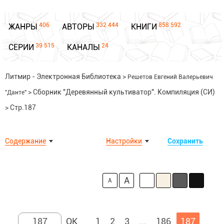
406
332 444
858 592
ЖАНРЫ
АВТОРЫ
КНИГИ
39 515
24
СЕРИИ
КАНАЛЫ
Литмир - Электронная Библиотека
>
Решетов Евгений Валерьевич
>
Сборник "Деревянный культиватор". Компиляция (СИ)
"Данте"
>
Стр.187
Содержание
Настройки
Сохранить
A
A
1
2
3
...
186
187