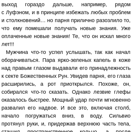
выход гораздо дальше, например, рядом
с Луфэном, и в принципе избежать любых проблем
и столкновений… но парня прилично разозлило то,
что ему помешали получать новые знания. Уже
оплаченные новые знания! Те, что он искал много
лет!!!
Мужчина что-то успел услышать, так как начал
оборачиваться. Пара ярко-зеленых капель в коже
над правым глазом выдавали его принадлежность
к секте Божественных Рун. Увидев парня, его глаза
расширились, а рот приоткрылся. Похоже, он,
собирался что-то сказать. Однако лезвие глефы
оказалось быстрее. Мощный удар почти мгновенно
развалил его надвое. И все это, включая столб,
начало погружаться вниз, в воду. Сильвио
протянул руки, и, придержав верхнюю часть тела,
стащил пространственное кольцо, а после