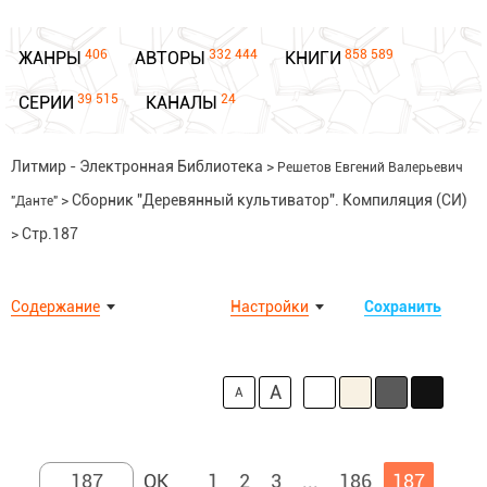
406
332 444
858 589
ЖАНРЫ
АВТОРЫ
КНИГИ
39 515
24
СЕРИИ
КАНАЛЫ
Литмир - Электронная Библиотека
>
Решетов Евгений Валерьевич
>
Сборник "Деревянный культиватор". Компиляция (СИ)
"Данте"
>
Стр.187
Содержание
Настройки
Сохранить
A
A
1
2
3
...
186
187