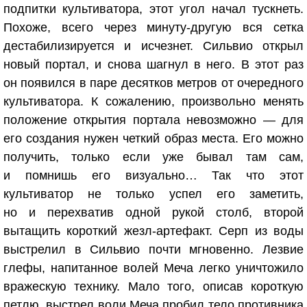
подпитки культиватора, этот угол начал тускнеть.
Похоже, всего через минуту-другую вся сетка
дестабилизируется и исчезнет. Сильвио открыл
новый портал, и снова шагнул в него. В этот раз
он появился в паре десятков метров от очередного
культиватора. К сожалению, произвольно менять
положение открытия портала невозможно — для
его создания нужен четкий образ места. Его можно
получить, только если уже бывал там сам,
и помнишь его визуально… Так что этот
культиватор не только успел его заметить,
но и перехватив одной рукой столб, второй
вытащить короткий жезл-артефакт. Серп из воды
выстрелил в Сильвио почти мгновенно. Лезвие
глефы, напитанное волей Меча легко уничтожило
вражескую технику. Мало того, описав короткую
петлю, выстрел воли Меча пробил тело противника