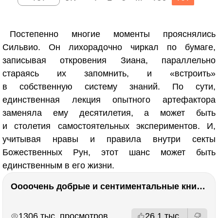
Постепенно многие моменты прояснялись
Сильвио. Он лихорадочно чиркал по бумаге,
записывая откровения Зиана, параллельно
стараясь их запомнить, и «встроить»
в собственную систему знаний. По сути,
единственная лекция опытного артефактора
заменяла ему десятилетия, а может быть
и столетия самостоятельных экспериментов. И,
учитывая нравы и правила внутри секты
Божественных Рун, этот шанс может быть
единственным в его жизни.
Оооочень добрые и сентиментальные книги. Бабушка велела кланяться и История Артура Трулава
РЕКЛАМА
РЕКЛАМА
1306 тыс. просмотров
26.1 тыс.