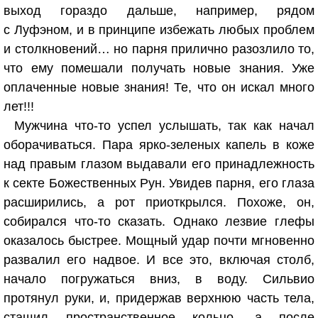
выход гораздо дальше, например, рядом
с Луфэном, и в принципе избежать любых проблем
и столкновений… но парня прилично разозлило то,
что ему помешали получать новые знания. Уже
оплаченные новые знания! Те, что он искал много
лет!!!
Мужчина что-то успел услышать, так как начал
оборачиваться. Пара ярко-зеленых капель в коже
над правым глазом выдавали его принадлежность
к секте Божественных Рун. Увидев парня, его глаза
расширились, а рот приоткрылся. Похоже, он,
собирался что-то сказать. Однако лезвие глефы
оказалось быстрее. Мощный удар почти мгновенно
развалил его надвое. И все это, включая столб,
начало погружаться вниз, в воду. Сильвио
протянул руки, и, придержав верхнюю часть тела,
стащил пространственное кольцо, а после