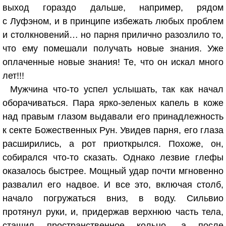
выход гораздо дальше, например, рядом
с Луфэном, и в принципе избежать любых проблем
и столкновений… но парня прилично разозлило то,
что ему помешали получать новые знания. Уже
оплаченные новые знания! Те, что он искал много
лет!!!
Мужчина что-то успел услышать, так как начал
оборачиваться. Пара ярко-зеленых капель в коже
над правым глазом выдавали его принадлежность
к секте Божественных Рун. Увидев парня, его глаза
расширились, а рот приоткрылся. Похоже, он,
собирался что-то сказать. Однако лезвие глефы
оказалось быстрее. Мощный удар почти мгновенно
развалил его надвое. И все это, включая столб,
начало погружаться вниз, в воду. Сильвио
протянул руки, и, придержав верхнюю часть тела,
стащил пространственное кольцо, а после