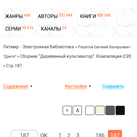
406
332 444
858 596
ЖАНРЫ
АВТОРЫ
КНИГИ
39 515
24
СЕРИИ
КАНАЛЫ
Литмир - Электронная Библиотека
>
Решетов Евгений Валерьевич
>
Сборник "Деревянный культиватор". Компиляция (СИ)
"Данте"
>
Стр.187
Содержание
Настройки
Сохранить
A
A
1
2
3
...
186
187