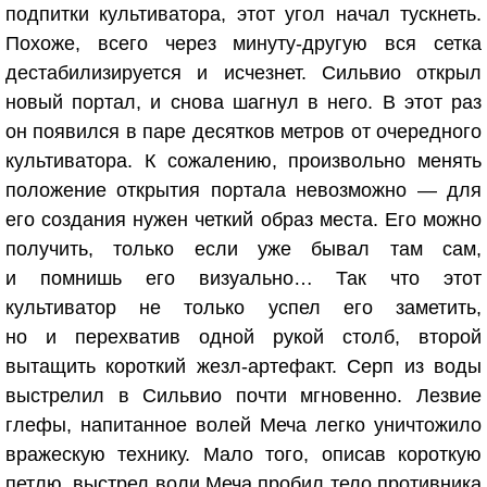
подпитки культиватора, этот угол начал тускнеть.
Похоже, всего через минуту-другую вся сетка
дестабилизируется и исчезнет. Сильвио открыл
новый портал, и снова шагнул в него. В этот раз
он появился в паре десятков метров от очередного
культиватора. К сожалению, произвольно менять
положение открытия портала невозможно — для
его создания нужен четкий образ места. Его можно
получить, только если уже бывал там сам,
и помнишь его визуально… Так что этот
культиватор не только успел его заметить,
но и перехватив одной рукой столб, второй
вытащить короткий жезл-артефакт. Серп из воды
выстрелил в Сильвио почти мгновенно. Лезвие
глефы, напитанное волей Меча легко уничтожило
вражескую технику. Мало того, описав короткую
петлю, выстрел воли Меча пробил тело противника