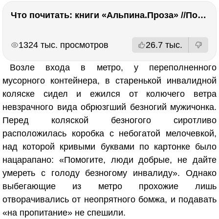
Что почитать: книги «Альпина.Проза» //Побяржина, Декабрев, Ронжина
РЕКЛАМА
РЕКЛАМА
1324 тыс. просмотров
26.7 тыс.
Возле входа в метро, у переполненного
мусорного контейнера, в старенькой инвалидной
коляске сидел и ежился от колючего ветра
невзрачного вида обрюзгший безногий мужичонка.
Перед коляской безногого сиротливо
расположилась коробка с небогатой мелочевкой,
над которой кривыми буквами по картонке было
нацарапано: «Помогите, люди добрые, не дайте
умереть с голоду безногому инвалиду». Однако
выбегающие из метро прохожие лишь
отворачивались от неопрятного бомжа, и подавать
«на пропитание» не спешили.