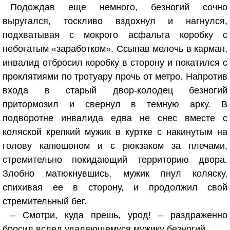
Подождав еще немного, безногий сочно
выругался, тоскливо вздохнул и нагнулся,
подхватывая с мокрого асфальта коробку с
небогатым «заработком». Ссыпав мелочь в карман,
инвалид отбросил коробку в сторону и покатился с
проклятиями по тротуару прочь от метро. Напротив
входа в старый двор-колодец безногий
притормозил и свернул в темную арку. В
подворотне инвалида едва не снес вместе с
коляской крепкий мужик в куртке с накинутым на
голову капюшоном и с рюкзаком за плечами,
стремительно покидающий территорию двора.
Злобно матюкнувшись, мужик пнул коляску,
спихивая ее в сторону, и продолжил свой
стремительный бег.
– Смотри, куда прешь, урод! – раздраженно
бросил вслед удаляющемуся мужику безногий.