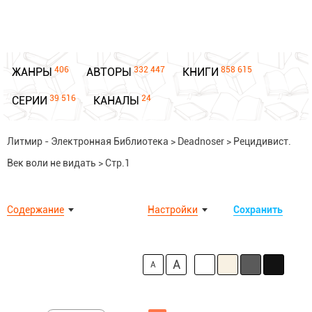
406
332 447
858 615
ЖАНРЫ
АВТОРЫ
КНИГИ
39 516
24
СЕРИИ
КАНАЛЫ
Литмир - Электронная Библиотека
>
Deadnoser
>
Рецидивист.
Век воли не видать
>
Стр.1
Содержание
Настройки
Сохранить
A
A