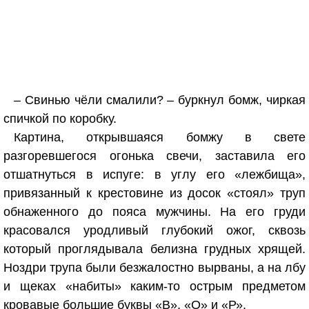
– Свинью чёли смалили? – буркнул бомж, чиркая
спичкой по коробку.
Картина, открывшаяся бомжу в свете
разгоревшегося огонька свечи, заставила его
отшатнуться в испуге: в углу его «лежбища»,
привязанный к крестовине из досок «стоял» труп
обнаженного до пояса мужчины. На его груди
красовался уродливый глубокий ожог, сквозь
который проглядывала белизна грудных хрящей.
Ноздри трупа были безжалостно вырваны, а на лбу
и щеках «набиты» каким-то острым предметом
кровавые большие буквы «В», «О» и «Р».