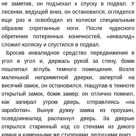
не заметив, он подъехал к спуску в подвал. У
лесенки, ведущей вниз, он остановился, огляделся
еще раз и освободил из коляски специальным
образом спрятанные ноги. После чудесного
обретения потерянных конечностей, «инвалид»
сложил коляску и спустился в подвал.
Бросив инвалидное средство передвижения в
угол в угол и, держась рукой за стену, бомж
пошлепал вглубь темного помещения. Возле
маленькой неприметной дверки, запертой на
висячий замок, он остановился. Нащупав в темноте
открытый замок, бомж замер: он отлично помнил,
как запирал утром дверь, отправляясь «на
заработки». Вынув дужку замка из проушин,
псевдоинвалид распахнул дверь. За дверью
открылся старинный ход со стенами из дикого
камня и каменными же ступенями, ведущими вниз.