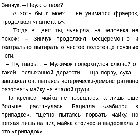
Зинчук. – Неужто твое?
– А хоть бы и мое? – не унимался фраерок,
продолжая «нагнетать».
– Тогда в цвет: ты, чувырла, на человека не
похож! – Зинчук продолжил бесцеремонно и
театрально вытирать о чистое полотенце грязные
ноги.
– Ну, тварь… – Мужичок поперхнулся слюной от
такой неслыханной дерзости. – Ща порву, сука! –
завизжал он, пытаясь истерически-демонстративно
разорвать майку на впалой груди.
Но крепкая майка не порвалась, а лишь еще
больше растянулась. Бацилла «забился в
припадке», тщетно пытаясь порвать майку, но
ветхая лишь на вид майка стоически выдержала и
это «припадок».