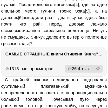
пустые. После вонючего вагонзака[4], где на одно
спальное место тулили троих ЗэКа[5], а на
дальняк[6]выводили раз – два в сутки, здесь был
почти что рай! Перед дверью лежало
свежевыстиранное вафельное полотенце. Ничуть
не смущаясь, Зинчук деловито вытер о полотенце
грязные гады[7].
САМЫЕ СТРАШНЫЕ книги Стивена Кинга???
РЕКЛАМА
РЕКЛАМА
1313 тыс. просмотров
26.4 тыс.
С крайней шконки неожиданно подорвался
субтильный плюгавенький мужичонка
неопределенного возраста с непропорционально
большой головой. Почесывая пузо через
растянутую, но еще крепкую майку, он засунул в