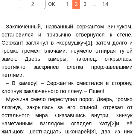
1
2
3
...
14
Заключенный, названный сержантом Зинчуком,
остановился и привычно отвернулся к стене.
Сержант заглянул в «кормушку»[1], затем долго и
громко гремел ключами, неумело отпирая тугой
замок. Дверь камеры, наконец, открылась,
протяжно заскрипев слегка проржавевшими
петлями.
– В камеру! – Сержантик сместился в сторону,
хлопнув заключенного по плечу. – Пшел!
Мужчина смело переступил порог. Дверь, громко
лязгнув, закрылась за его спиной, отрезая от
остального мира. Оказавшись внутри, Зинчук
наметанным взглядом оглядел хату[2]и её
жильцов: шестнадцать шконарей[3], два из них