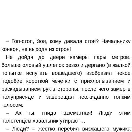
– Гоп-стоп, Зоя, кому давала стоя? Начальнику
конвоя, не выходя из строя!
Не дойдя до двери камеры пары метров,
большеголовый ушлепок резко и дергано (в жалкой
попытке испугать вошедшего) изобразил некое
подобие короткой чечетки с прихлопыванием и
раскидыванием рук в стороны, после чего замер в
полуприсяде и заверещал неожиданно тонким
голосом:
– Ах ты, гнида казематная! Люди этим
полотенцем хавальник утирают…
– Люди? – жестко перебил визжащего мужика