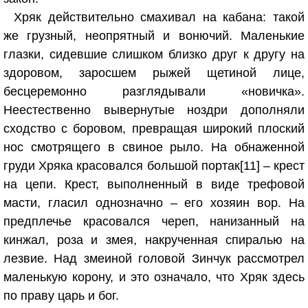
Хряк действительно смахивал на кабана: такой
же грузный, неопрятный и вонючий. Маленькие
глазки, сидевшие слишком близко друг к другу на
здоровом, заросшем рыжей щетиной лице,
бесцеремонно разглядывали «новичка».
Неестественно вывернутые ноздри дополняли
сходство с боровом, превращая широкий плоский
нос смотрящего в свиное рыло. На обнаженной
груди Хряка красовался большой портак[11] – крест
на цепи. Крест, выполненный в виде трефовой
масти, гласил однозначно – его хозяин вор. На
предплечье красовался череп, нанизанный на
кинжал, роза и змея, накрученная спиралью на
лезвие. Над змеиной головой Зинчук рассмотрел
маленькую корону, и это означало, что Хряк здесь
по праву царь и бог.