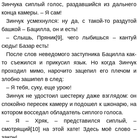
Зинчука сиплый голос, раздавшийся из дальнего
конца камеры. – Я сам!
Зинчук усмехнулся: ну да, с такой-то раздутой
башкой – Бацилла, он и есть!
– Слышь, Пряник[9], чего лыбишься – кантуй
сюды! Базар есть!
После слов неведомого заступника Бацилла как-
то съежился и прикусил язык. Но когда Зинчук
проходил мимо, нарочито зацепил его плечом и
злобно зашипел в след:
– Я тебя, суку, еще урою!
Зинчук не удостоил шестерку даже взглядом: он
спокойно пересек камеру и подошел к шконарю, на
котором восседал обладатель сиплого голоса.
– Я – Хряк, – представился сиплый, –
смотрящий[10] на этой хате! Здесь моё слово –
закон!