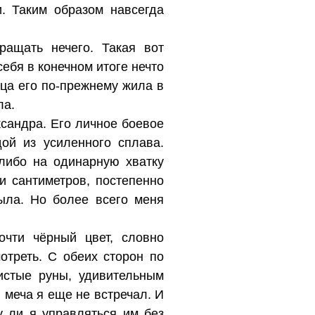
. Таким образом навсегда
вращать нечего. Такая вот
себя в конечном итоге нечто
ица его по-прежнему жила в
ла.
сандра. Его личное боевое
ой из усиленного сплава.
либо на одинарную хватку
и сантиметров, постепенно
ыла. Но более всего меня
очти чёрный цвет, словно
отреть. С обеих сторон по
истые руны, удивительным
меча я еще не встречал. И
у ли я управляться им без