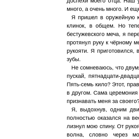
доспехи моего отца. Наш
много, а очень много. И е
Я пришел в оружейную к
клинок, в общем. Но теп
бестужевского меча, я пе
протянул руку к чёрному 
рукояти. Я приготовился, 
зубы.
Не сомневаюсь, что двумя
пускай, пятнадцати-двадц
Пять-семь кило? Этот, прав
в другом. Сама церемония 
признавать меня за своего
Я, выдохнув, одним дви
полностью оказался на ве
лизнул мою спину. От рукоя
волна, словно через мо