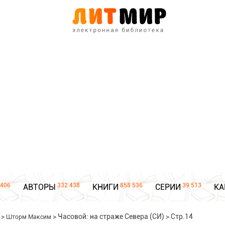
406
332 438
858 536
39 513
АВТОРЫ
КНИГИ
СЕРИИ
КА
>
>
Часовой: на страже Севера (СИ)
>
Стр.14
Шторм Максим