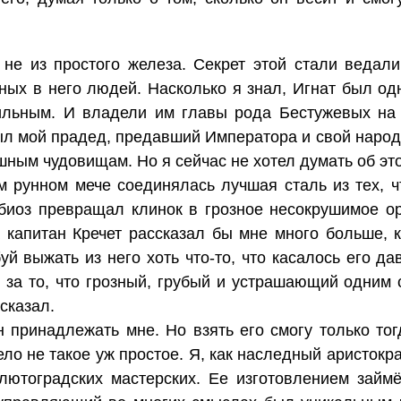
не из простого железа. Секрет этой стали ведал
ных в него людей. Насколько я знал, Игнат был од
льным. И владели им главы рода Бестужевых на п
ыл мой прадед, предавший Императора и свой наро
шным чудовищам. Но я сейчас не хотел думать об эт
м рунном мече соединялась лучшая сталь из тех, ч
биоз превращал клинок в грозное несокрушимое о
 капитан Кречет рассказал бы мне много больше, к
уй выжать из него хоть что-то, что касалось его да
 за то, что грозный, грубый и устрашающий одни
сказал.
 принадлежать мне. Но взять его смогу только тог
дело не такое уж простое. Я, как наследный аристок
лютоградских мастерских. Ее изготовлением займё