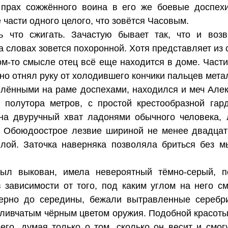
 прах сожжённого воина в его же боевые доспехи
части одного целого, что зовётся Часовым.
ть что сжигать. Зачастую бывает так, что и воз
 словах зовется похоронной. Хотя представляет из 
ком-то смысле отец всё еще находится в доме. Част
тно отнял руку от холодившего кончики пальцев мета
плёнными на раме доспехами, находился и меч Алек
 полутора метров, с простой крестообразной гард
 на двуручный хват ладонями обычного человека, 
. Обоюдоострое лезвие шириной не менее двадцат
глой. Заточка наверняка позволяла бриться без м
был выкован, имела невероятный тёмно-серый, п
 зависимости от того, под каким углом на него см
мерно до середины, бежали вытравленные серебр
еливчатым чёрным цветом оружия. Подобной красоты 
его, думая только о том, сколько он весит и смог