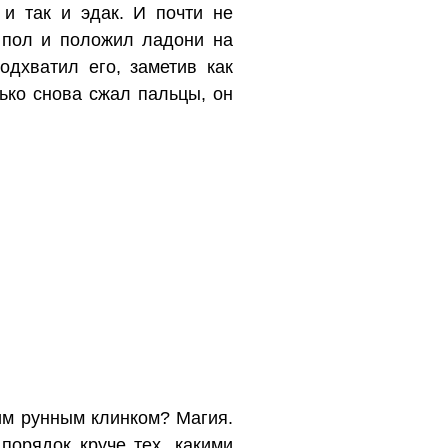
и так и эдак. И почти не
в пол и положил ладони на
одхватил его, заметив как
ько снова сжал пальцы, он
им рунным клинком? Магия.
порядок круче тех, какими