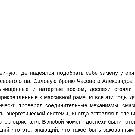
ейную, где надеялся подобрать себе замену утеря
 своего отца. Силовую броню Часового Александра 
вычищенные и натертые воском, доспехи стояли 
прикрепленные к массивной раме. И все эти годы д
дически проверял соединительные механизмы, смаз
ты энергетической системы, иногда вставляя в спец
 энергокристалл. В любой момент доспехи были гото
щий что это, знающий, что такое быть закованны