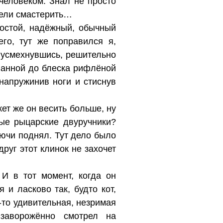
еловеком. Знал не просто
спели смастерить…
ростой, надёжный, обычный
го, тут же поправился я,
 усмехнувшись, решительно
ванной до блеска рифлёной
 напружинив ноги и стиснув
ет же он весить больше, ну
вые рыцарские двуручники?
раючи поднял. Тут дело было
руг этот клинок не захочет
И в тот момент, когда он
и ласково так, будто кот,
я-то удивительная, незримая
 заворожённо смотрел на