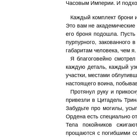
Часовым Империи. И подхо
Каждый комплект брони и
Это вам не академические 
его броня подошла. Пусть
пурпурного, закованного 
габаритам человека, чем я.
Я благоговейно смотрел 
каждую деталь, каждый уз
участки, местами облупив
настоящего воина, побывав
Протянул руку и прикосн
привезли в Цитадель Трин
Забудьте про могилы, усы
Ордена есть специально о
Тела покойников сжигаю
прощаются с погибшими со