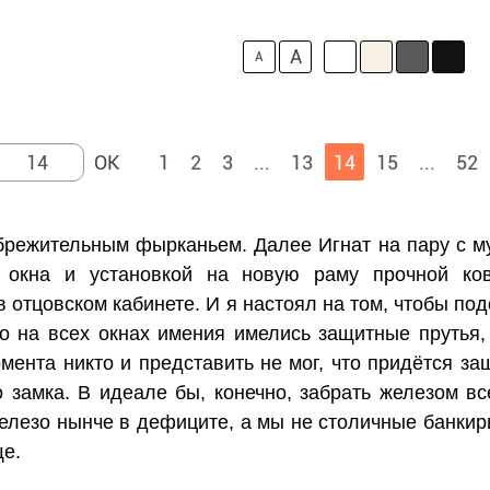
A
A
1
2
3
...
13
14
15
...
52
брежительным фырканьем. Далее Игнат на пару с 
о окна и установкой на новую раму прочной ков
в отцовском кабинете. И я настоял на том, чтобы п
то на всех окнах имения имелись защитные прутья
мента никто и представить не мог, что придётся з
о замка. В идеале бы, конечно, забрать железом в
железо нынче в дефиците, а мы не столичные банки
ще.