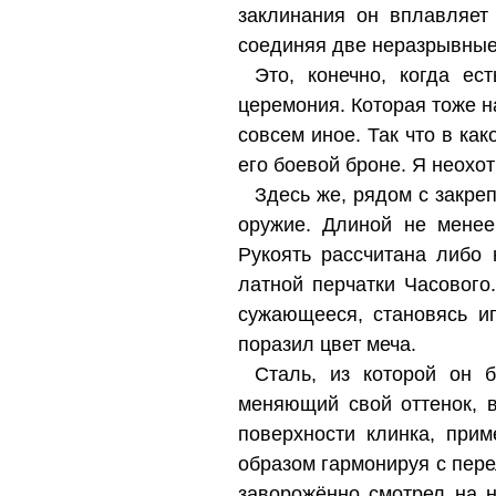
заклинания он вплавляет
соединяя две неразрывные 
Это, конечно, когда ес
церемония. Которая тоже на
совсем иное. Так что в ка
его боевой броне. Я неохо
Здесь же, рядом с закре
оружие. Длиной не менее
Рукоять рассчитана либо
латной перчатки Часового
сужающееся, становясь и
поразил цвет меча.
Сталь, из которой он 
меняющий свой оттенок, в
поверхности клинка, при
образом гармонируя с пер
заворожённо смотрел на н