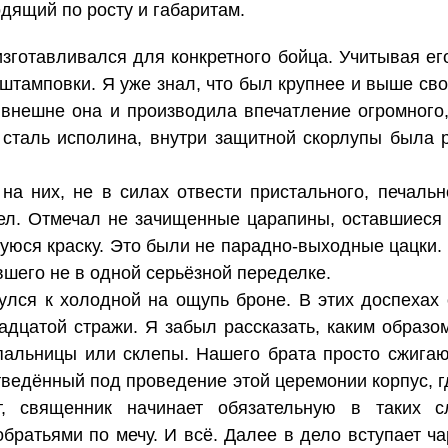
дящий по росту и габаритам.
зготавливался для конкретного бойца. Учитывая его
штамповки. Я уже знал, что был крупнее и выше сво
 внешне она и производила впечатление огромного,
в сталь исполина, внутри защитной скорлупы была 
на них, не в силах отвести пристального, печальн
ел. Отмечал не зачищенные царапины, оставшиеся 
шуюся краску. Это были не парадно-выходные цацки.
шего не в одной серьёзной переделке.
улся к холодной на ощупь броне. В этих доспехах 
адцатой стражи. Я забыл рассказать, каким образо
пальницы или склепы. Нашего брата просто сжигаю
тведённый под проведение этой церемонии корпус, г
т, священник начинает обязательную в таких с
братьями по мечу. И всё. Далее в дело вступает ч