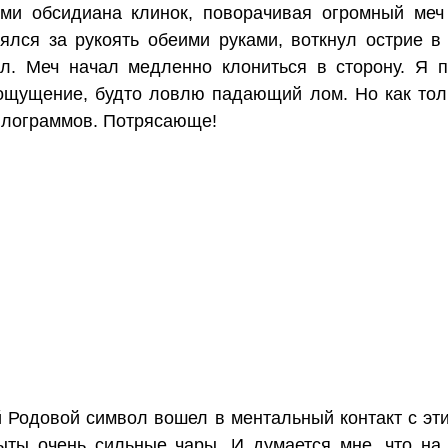
ми обсидиана клинок, поворачивая огромный меч 
зялся за рукоять обеими руками, воткнул острие 
л. Меч начал медленно клониться в сторону. Я п
 ощущение, будто ловлю падающий лом. Но как тол
килограммов. Потрясающе!
 Родовой символ вошел в ментальный контакт с эт
ыты очень сильные чары. И думается мне, что на 