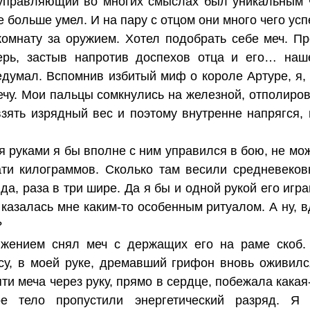
 управляющий во многих смыслах был уникальным ч
ще больше умел. И на пару с отцом они много чего у
омнату за оружием. Хотел подобрать себе меч. П
ерь, застыв напротив доспехов отца и его… наше
редумал. Вспомнив избитый миф о короле Артуре, я,
мечу. Мои пальцы сомкнулись на железной, отполиро
взять изрядный вес и поэтому внутренне напрягся,
 руками я бы вполне с ним управился в бою, не мож
ати килограммов. Сколько там весили средневеко
да, раза в три шире. Да я бы и одной рукой его иг
казалась мне каким-то особенным ритуалом. А ну, вд
?
жением снял меч с держащих его на раме скоб. 
су, в моей руке, дремавший грифон вновь оживился 
ти меча через руку, прямо в сердце, побежала кака
е тело пропустили энергетический разряд. Я