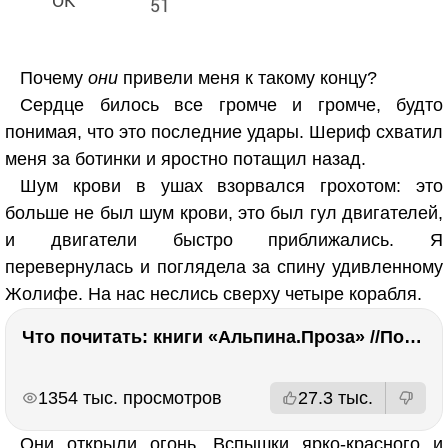
51
Почему
они
привели меня к такому концу?
Сердце билось все громче и громче, будто
понимая, что это последние удары. Шериф схватил
меня за ботинки и яростно потащил назад.
Шум крови в ушах взорвался грохотом: это
больше не был шум крови, это был гул двигателей,
и двигатели быстро приближались. Я
перевернулась и поглядела за спину удивленному
Жолифе. На нас неслись сверху четыре корабля.
Что почитать: книги «Альпина.Проза» //Побяржина, Декабрев, Ронжина
РЕКЛАМА
РЕКЛАМА
1354 тыс. просмотров
27.3 тыс.
Они открыли огонь. Вспышки ярко-красного и