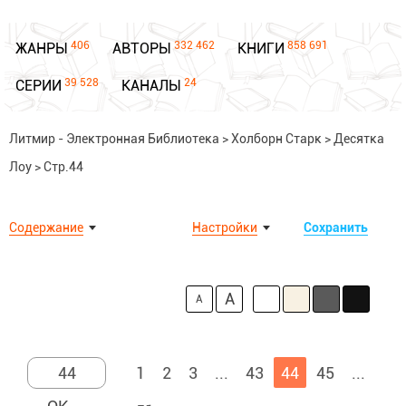
406
332 462
858 691
ЖАНРЫ
АВТОРЫ
КНИГИ
39 528
24
СЕРИИ
КАНАЛЫ
Литмир - Электронная Библиотека
>
Холборн Старк
>
Десятка
Лоу
>
Стр.44
Содержание
Настройки
Сохранить
A
A
1
2
3
...
43
44
45
...