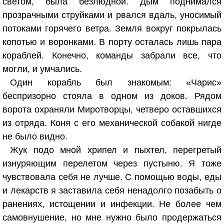
светом, была безлюдной. Дым поднимался
прозрачными струйками и рвался вдаль, уносимый
потоками горячего ветра. Земля вокруг покрылась
копотью и воронками. В порту осталась лишь пара
кораблей. Конечно, команды забрали все, что
могли, и умчались.
Один корабль был знакомым: «Чарис»
беспризорно стояла в одном из доков. Рядом
ворота охраняли Миротворцы, четверо оставшихся
из отряда. Коня с его механической собакой нигде
не было видно.
Жук подо мной хрипел и пыхтел, перегретый
изнуряющим перелетом через пустыню. Я тоже
чувствовала себя не лучше. С помощью воды, еды
и лекарств я заставила себя ненадолго позабыть о
ранениях, истощении и инфекции. Не более чем
самовнушение, но мне нужно было продержаться