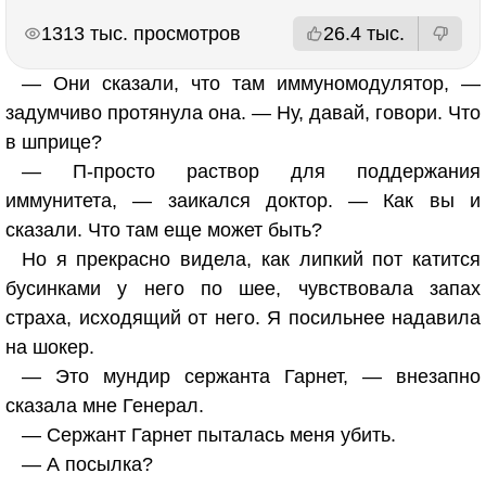
РЕКЛАМА
РЕКЛАМА
1313 тыс. просмотров
26.4 тыс.
— Они сказали, что там иммуномодулятор, —
задумчиво протянула она. — Ну, давай, говори. Что
в шприце?
— П-просто раствор для поддержания
иммунитета, — заикался доктор. — Как вы и
сказали. Что там еще может быть?
Но я прекрасно видела, как липкий пот катится
бусинками у него по шее, чувствовала запах
страха, исходящий от него. Я посильнее надавила
на шокер.
— Это мундир сержанта Гарнет, — внезапно
сказала мне Генерал.
— Сержант Гарнет пыталась меня убить.
— А посылка?