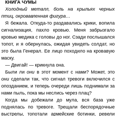
КНИГА ЧУМЫ
Холодный металл, боль на крыльях черных
птиц, окровавленная фигура…
Я бежала. Откуда-то раздавались крики, вопила
сигнализация, пахло кровью. Меня забрызгало
кровью медика с головы до ног. Сзади послышался
топот, и я обернулась, ожидая увидеть солдат, но
это была Генерал. Ее лицо походило на кровавую
маску.
— Двигай! — крикнула она.
Были ли
они
в этот момент с нами? Может, это
они
сделали так, что сигнал тревоги включился с
опозданием, и теперь очереди лишь поднимали за
нами пыль, пока мы неслись через плац?
Когда мы добежали до мула, вся база уже
поднялась по тревоге. Трещали беспорядочные
выстрелы, топотали армейские ботинки, ревели