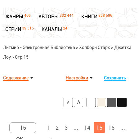
406
332 444
858 596
ЖАНРЫ
АВТОРЫ
КНИГИ
39 515
24
СЕРИИ
КАНАЛЫ
Литмир - Электронная Библиотека
>
Холборн Старк
>
Десятка
Лоу
>
Стр.15
Содержание
Настройки
Сохранить
A
A
1
2
3
...
14
15
16
...