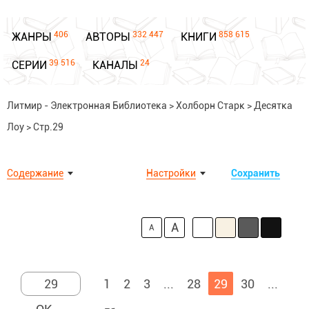
406
332 447
858 615
ЖАНРЫ
АВТОРЫ
КНИГИ
39 516
24
СЕРИИ
КАНАЛЫ
Литмир - Электронная Библиотека
>
Холборн Старк
>
Десятка
Лоу
>
Стр.29
Содержание
Настройки
Сохранить
A
A
1
2
3
...
28
29
30
...