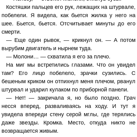
Костяшки пальцев его рук, лежащих на штурвале,
побелели. Я видела, как бьется жилка у него на
шее. Бьется, бьется. Отсчитывает минуты до его
смерти.
— Еще один рывок, — крикнул он. — А потом
вырубим двигатель и нырнем туда.
— Молони… — схватила я его за плечо.
На миг мы встретились глазами. Что он увидел
там? Его лицо побелело, зрачки сузились. С
бешеным криком он отпихнул меня плечом, рванул
штурвал и ударил кулаком по приборной панели.
— Нет! — закричала я, но было поздно. Грач
несся вперед, разваливаясь на ходу. И тут я
увидела впереди стену серой мглы, где терялись
даже звезды. Кромка. Место, откуда никто не
возвращается живым.