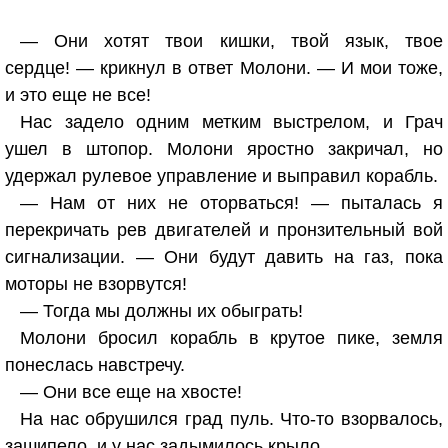
— Они хотят твои кишки, твой язык, твое
сердце! — крикнул в ответ Молони. — И мои тоже,
и это еще не все!
Нас задело одним метким выстрелом, и Грач
ушел в штопор. Молони яростно закричал, но
удержал рулевое управление и выправил корабль.
— Нам от них не оторваться! — пыталась я
перекричать рев двигателей и пронзительный вой
сигнализации. — Они будут давить на газ, пока
моторы не взорвутся!
— Тогда мы должны их обыграть!
Молони бросил корабль в крутое пике, земля
понеслась навстречу.
— Они все еще на хвосте!
На нас обрушился град пуль. Что-то взорвалось,
зашипело, и у нас задымилось крыло.