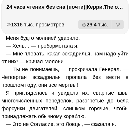
24 часа чтения без сна (почти)|Керри,The one единственный, Адвокат дьявола
РЕКЛАМА
РЕКЛАМА
1316 тыс. просмотров
26.4 тыс.
Меня будто молнией ударило.
— Хель… — пробормотала я.
— Мне плевать, какая эскадрилья, нам надо уйти
от них! — кричал Молони.
— Ты не понимаешь, — прокричала Генерал. —
Четвертая эскадрилья пропала без вести в
прошлом году, они все мертвы!
Я пригляделась и увидела их: сварные швы
многочисленных переделок, разогретые до бела
форсунки двигателей, слишком горячие, чтобы
принадлежать обычному кораблю.
— Это не Согласие, это Ловцы, — сказала я.