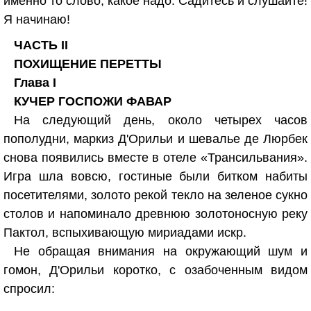
именно то слово, какое надо. Садитесь и слушайте!
Я начинаю!
ЧАСТЬ II
ПОХИЩЕНИЕ ПЕРЕТТЫ
Глава I
КУЧЕР ГОСПОЖИ ФАВАР
На следующий день, около четырех часов
пополудни, маркиз Д'Орильи и шевалье де Люрбек
снова появились вместе в отеле «Трансильвания».
Игра шла вовсю, гостиные были битком набиты
посетителями, золото рекой текло на зеленое сукно
столов и напоминало древнюю золотоносную реку
Пактол, вспыхивающую мириадами искр.
Не обращая внимания на окружающий шум и
гомон, Д'Орильи коротко, с озабоченным видом
спросил: