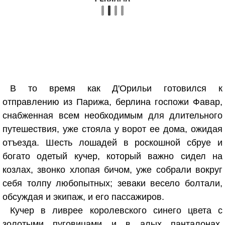
В то время как Д'Орильи готовился к
отправлению из Парижа, берлина госпожи Фавар,
снабженная всем необходимым для длительного
путешествия, уже стояла у ворот ее дома, ожидая
отъезда. Шесть лошадей в роскошной сбруе и
богато одетый кучер, который важно сидел на
козлах, звонко хлопая бичом, уже собрали вокруг
себя толпу любопытных; зеваки весело болтали,
обсуждая и экипаж, и его пассажиров.
Кучер в ливрее королевского синего цвета с
золотыми пуговицами и в алых панталонах,