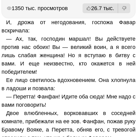
РЕКЛАМА
РЕКЛАМА
1350 тыс. просмотров
26.7 тыс.
И, дрожа от негодования, госпожа Фавар
вскричала:
— Ах, так, господин маршал! Вы действуете
против нас обоих! Вы — великий воин, а я всего
лишь слабая женщина! Но я вступаю в битву с
вами. И еще неизвестно, кто окажется в ней
победителем!
Ее лицо светилось вдохновением. Она хлопнула
в ладоши и позвала:
— Перетта! Фанфан! Идите оба сюда! Мне надо с
вами поговорить!
Двое влюбленных, ворковавших в соседней
комнате, прибежали на ее зов. Фанфан, пожав руку
Бравому Вояке, а Перетта, обняв его, с тревогой