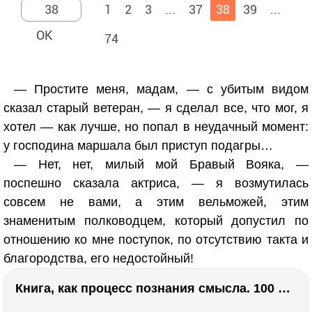
1
2
3
...
37
38
39
...
74
— Простите меня, мадам, — с убитым видом
сказал старый ветеран, — я сделал все, что мог, я
хотел — как лучше, но попал в неудачный момент:
у господина маршала был приступ подагры…
— Нет, нет, милый мой Бравый Вояка, —
поспешно сказала актриса, — я возмутилась
совсем не вами, а этим вельможей, этим
знаменитым полководцем, который допустил по
отношению ко мне поступок, по отсутствию такта и
благородства, его недостойный!
Книга, как процесс познания смысла. 100 великих книг: напутствие для читателя. Евгений Жаринов