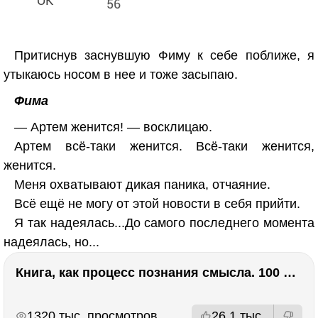
56
Притиснув заснувшую Фиму к себе поближе, я
утыкаюсь носом в нее и тоже засыпаю.
Фима
— Артем женится! — восклицаю.
Артем всё-таки женится. Всё-таки женится,
женится.
Меня охватывают дикая паника, отчаяние.
Всё ещё не могу от этой новости в себя прийти.
Я так надеялась...До самого последнего момента
надеялась, но...
Книга, как процесс познания смысла. 100 великих книг: напутствие для читателя. Евгений Жаринов
РЕКЛАМА
РЕКЛАМА
1320 тыс. просмотров
26.1 тыс.