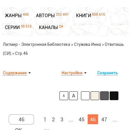
406
332 447
858 615
ЖАНРЫ
АВТОРЫ
КНИГИ
39 516
24
СЕРИИ
КАНАЛЫ
Литмир - Электронная Библиотека
>
Стужева Инна
>
Ответишь
(СИ)
>
Стр.46
Содержание
Настройки
Сохранить
A
A
1
2
3
...
45
46
47
...