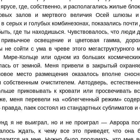
ярусе, где, собственно, и располагались жилые бло
овых залов и мертвого величия Осей шлюзы и 
в серых и голубых комбинезонах, показались почти 
ыть, где ты находишься. Чувствовалось, что люди д
 привычное освещение и цветовая гамма, дорожн
ы не сойти с ума в чреве этого мегаструктурного
 в Мире-Кольце или одном из больших космически
лась от земной. Меня привели в закрытый охран
 новое место размещения оказалось вполне снос
собственным очистителем. Автодверь, естественн
ольше приковывать к кровати или просвечивать вс
е, меня перевели на «облегченный режим» содерж
правда, паек состоял из стандартных сублиматов и
нд я не выиграл, но и не проиграл — Аврора пол
алось ждать, к чему все это приведет, что она б
разится на мне. Нужно было продумать, что мне 