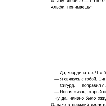
слышу впервые — но кое-ч
Альфа. Понимаешь?
— Да, координатор. Что б
— Я свяжусь с тобой, Сиг
— Сигурд, — поправил я.
— Новая жизнь, старый по
Ну да, наивно было ожид
Однако в прежний изолят