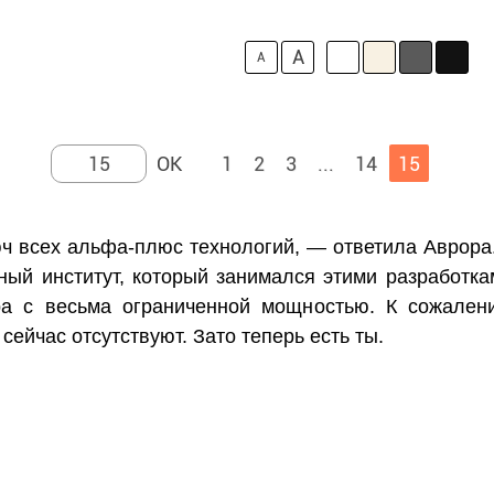
A
A
1
2
3
...
14
15
юч всех альфа-плюс технологий, — ответила Аврор
ный институт, который занимался этими разработка
ора с весьма ограниченной мощностью. К сожале
сейчас отсутствуют. Зато теперь есть ты.