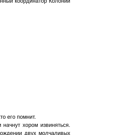
енный координатор Колонии
то его помнит.
 начнут хором извиняться.
вождении двух молчаливых