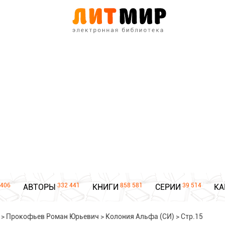
406
332 441
858 581
39 514
АВТОРЫ
КНИГИ
СЕРИИ
КА
>
Прокофьев Роман Юрьевич
>
Колония Альфа (СИ)
>
Стр.15