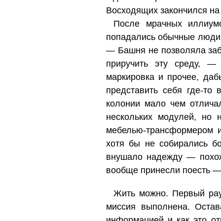
Восходящих закончился на 
После мрачных иллиум
попадались обычные люди 
— Башня не позволяла заб
приручить эту среду, —
маркировка и прочее, даб
представить себя где-то
колонии мало чем отлича
нескольких модулей, но
мебелью-трансформером и 
хотя бы не собирались б
внушало надежду — похож
вообще принесли поесть — 
Жить можно. Первый рау
миссия выполнена. Остав
информацией и как это от