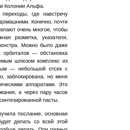
ки Колонии Альфа.
переходы, где навстречу
домашними. Конечно, почти
елают очень многое, чтобы
ая разметка, указатели,
 монстра. Можно было даже
х орбиталов — обстановка
яемым шлюзом комплекс из
ным — небольшой отсек с
о, заблокирована, но меня
яческими аппаратами. Это
ания, а через пару часов
 синтезированной пасты.
учила послание, основная
удет делать со всей этой
вообще делать. При разных