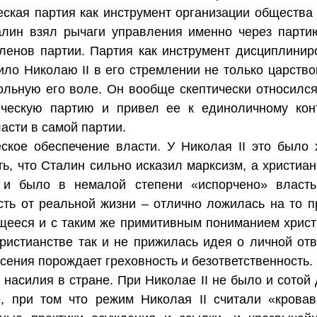
еская партия как инструмент организации общества
алин взял рычаги управления именно через парти
ленов партии. Партия как инструмент дисциплиниро
ило Николаю II в его стремлении не только царство
ольную его воле. Он вообще скептически относился
ическую партию и привел ее к единоличному ко
асти в самой партии.
ское обеспечение власти. У Николая II это было 
ть, что Сталин сильно исказил марксизм, а христиа
 и было в немалой степени «испорчено» властью
сть от реальной жизни – отлично ложилась на то 
щееся и с таким же примитивным пониманием христ
ристианстве так и не прижилась идея о личной отв
сения порождает греховность и безответственность.
ь насилия в стране. При Николае II не было и сотой
, при том что режим Николая II считали «кровав