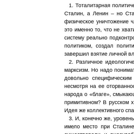
1. Тоталитарная политич
Сталин, а Ленин – но Ст
физическое уничтожение ч
это именно то, что не хват
систему реально подконтр
политиком, создал полит
завершил взятие личной вл
2. Различное идеологиче
марксизм. Но надо понима
довольно специфическим
несмотря на ее оторванно
народа о «благе», смыкаю
примитивном? В русском х
Идея же коллективного спа
3. И, конечно же, уровен
имело место при Сталине