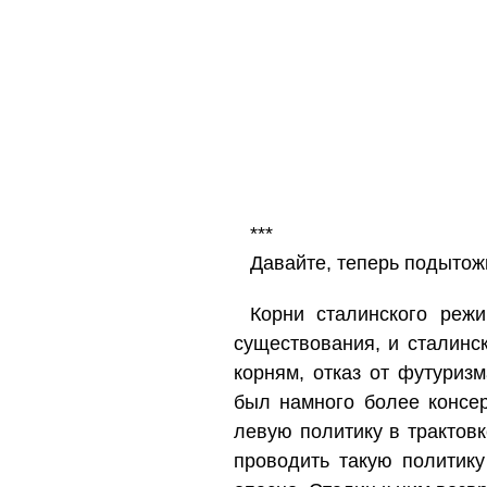
***
Давайте, теперь подытож
Корни сталинского реж
существования, и сталинс
корням, отказ от футуриз
был намного более консе
левую политику в трактов
проводить такую политику