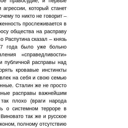
ное правосудие, и первые
 агрессии, который станет
очему то никто не говорит –
рженность прослеживается в
росу общества на расправу
о Распутина сказал – князь
17 года было уже больно
ления «справедливости»
ли публичной расправы над
орять кровавые инстинкты
влек на себя и свою семью
нные. Сталин же не просто
ичные расправы важнейшим
 так плохо (враги народа
ть о системном терроре в
Виновато так же и русское
коном, полному отсутствию