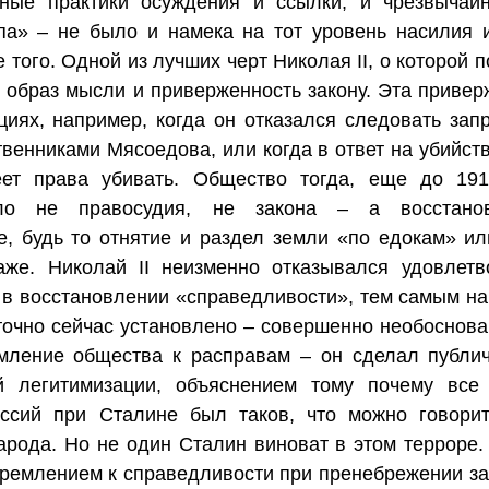
ные практики осуждения и ссылки, и чрезвычай
па» – не было и намека на тот уровень насилия и
того. Одной из лучших черт Николая II, о которой п
й образ мысли и приверженность закону. Эта приве
иях, например, когда он отказался следовать зап
енниками Мясоедова, или когда в ответ на убийств
еет права убивать. Общество тогда, еще до 19
ло не правосудия, не закона – а восстанов
, будь то отнятие и раздел земли «по едокам» и
же. Николай II неизменно отказывался удовлетв
ь в восстановлении «справедливости», тем самым на
 точно сейчас установлено – совершенно необоснова
емление общества к расправам – он сделал публ
й легитимизации, объяснением тому почему все
ессий при Сталине был таков, что можно говори
арода. Но не один Сталин виноват в этом терроре. 
тремлением к справедливости при пренебрежении за