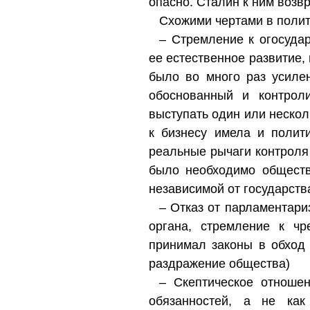
опасно. Сталин к ним возв
Схожими чертами в полит
– Стремление к огосуда
ее естественное развитие,
было во много раз усиле
обоснованный и контрол
выступать один или неско
к бизнесу имела и полит
реальные рычаги контроля
было необходимо общест
независимой от государств
– Отказ от парламентари
органа, стремление к чр
принимал законы в обход 
раздражение общества)
– Скептическое отношен
обязанностей, а не ка