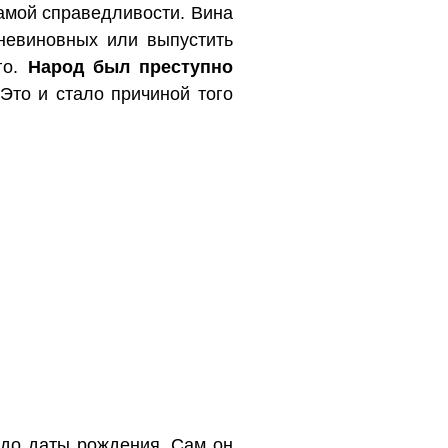
самой справедливости. Вина
 невиновных или выпустить
го.
Народ был преступно
 Это и стало причиной того
 до даты рождения. Сам он