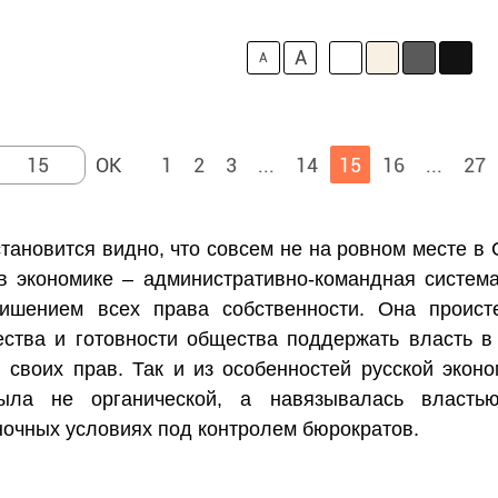
A
A
1
2
3
...
14
15
16
...
27
становится видно, что совсем не на ровном месте 
в экономике – административно-командная систем
ишением всех права собственности. Она происте
ства и готовности общества поддержать власть в
 своих прав. Так и из особенностей русской эконо
была не органической, а навязывалась власть
очных условиях под контролем бюрократов.