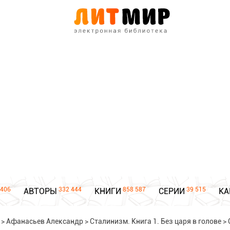
406
332 444
858 587
39 515
АВТОРЫ
КНИГИ
СЕРИИ
КА
>
Афанасьев Александр
>
Сталинизм. Книга 1. Без царя в голове
>