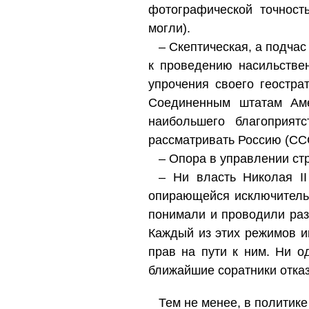
фотографической точност
могли).
– Скептическая, а подча
к проведению насильстве
упрочения своего геостра
Соединенным штатам Аме
наибольшего благоприят
рассматривать Россию (СС
– Опора в управлении ст
– Ни власть Николая II
опирающейся исключительн
понимали и проводили раз
Каждый из этих режимов и
прав на пути к ним. Ни о
ближайшие соратники отказ
Тем не менее, в политике