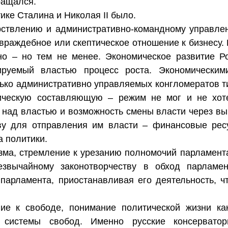
ращался.
ике Сталина и Николая II было.
рствлению и административно-командному управле
 враждебное или скептическое отношение к бизнесу. 
но – но тем не менее. Экономическое развитие Ро
ируемый властью процесс роста. Экономически
лько административно управляемых конгломератов т
ическую составляющую – режим не мог и не хот
 над властью и возможность смены власти через выб
ву для отправления им власти – финансовые рес
а политики.
зма, стремление к урезанию полномочий парламент
езвычайному законотворчеству в обход парламен
парламента, приостанавливая его деятельность, 
ие к свободе, понимание политической жизни ка
к системы свобод. Именно русские консерват