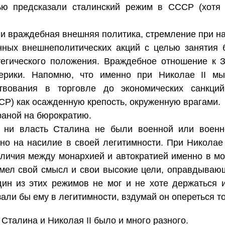
ью предсказали сталинский режим в СССР (хотя
с и враждебная внешняя политика, стремление при н
нных внешнеполитических акций с целью занятия 
тегического положения. Враждебное отношение к 
рики. Напомню, что именно при Николае II м
ствования в торговле до экономических санкций
СР) как осажденную крепость, окруженную врагами.
раной на бюрократию.
 ни власть Сталина не были военной или военно
о на насилие в своей легитимности. При Николае I
личия между монархией и автократией именно в м
мел свой смысл и свои высокие цели, оправдывающ
дин из этих режимов не мог и не хоте держаться 
али бы ему в легитимности, вздумай он опереться то
 Сталина и Николая II было и много разного.