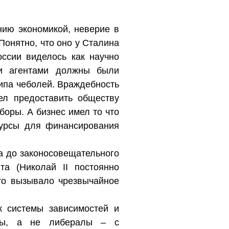
нию экономикой, неверие в
Понятно, что оно у Сталина
ссии виделось как научно
ми агентами должны были
ипа чеболей. Враждебность
ел предоставить обществу
оры. А бизнес имел то что
урсы для финансирования
а до законосовещательного
та (Николай II постоянно
что вызывало чрезвычайное
к системы зависимостей и
оры, а не либералы – с