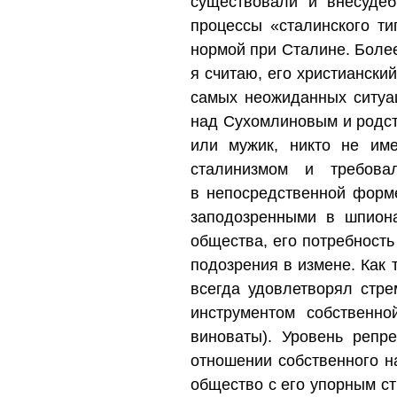
существовали и внесудеб
процессы «сталинского ти
нормой при Сталине. Более 
я считаю, его христиански
самых неожиданных ситуац
над Сухомлиновым и родств
или мужик, никто не им
сталинизмом и требова
в непосредственной форме
заподозренными в шпиона
общества, его потребност
подозрения в измене. Как
всегда удовлетворял стр
инструментом собственно
виноваты). Уровень репр
отношении собственного н
общество с его упорным с