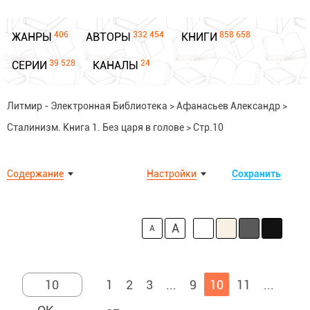
406
332 454
858 658
ЖАНРЫ
АВТОРЫ
КНИГИ
39 528
24
СЕРИИ
КАНАЛЫ
Литмир - Электронная Библиотека
>
Афанасьев Александр
>
Сталинизм. Книга 1. Без царя в голове
>
Стр.10
Содержание
Настройки
Сохранить
A
A
1
2
3
...
9
10
11
...