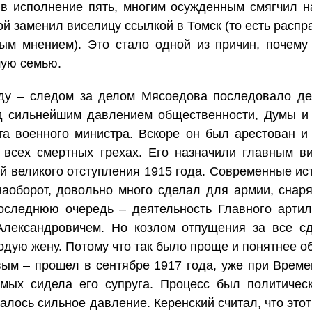
 в исполнение пять, многим осужденным смягчил на
й заменил виселицу ссылкой в Томск (то есть распр
ым мнением). Это стало одной из причин, почему 
шую семью.
оду – следом за делом Мясоедова последовало де
од сильнейшим давлением общественности, Думы и 
та военного министра. Вскоре он был арестован и
 всех смертных грехах. Его назначили главным ви
й великого отступления 1915 года. Современные ис
наоборот, довольно много сделал для армии, снар
последнюю очередь – деятельность Главного артил
 Александровичем. Но козлом отпущения за все с
дую жену. Потому что так было проще и понятнее о
ым – прошел в сентябре 1917 года, уже при Време
имых сидела его супруга. Процесс был политическ
алось сильное давление. Керенский считал, что этот