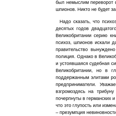
был немыслим переворот ф
шпионов. Никто не будет з
Надо сказать, что псих
десятых годов двадцатог
Великобритании серию кн
психоз, шпионов искали д
правительство вынуждено
полиция. Однако в Великоб
и устоявшаяся судебная си
Великобритании, но в г
поддержанным элитами рос
предприниматели. Уваж
взгромоздясь на трибун
почерпнуты в германских и
что это глупость или изме
– презумпция невиновност