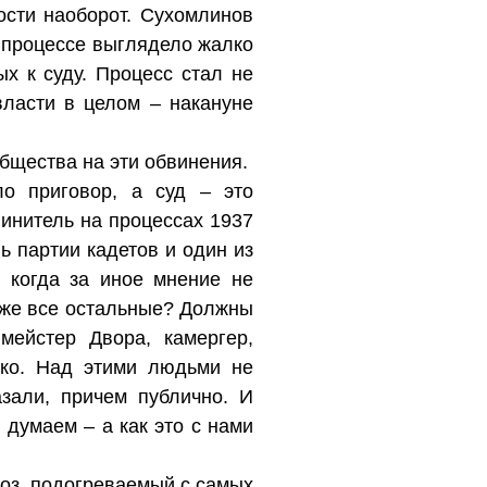
ости наоборот. Сухомлинов
 процессе выглядело жалко
х к суду. Процесс стал не
ласти в целом – накануне
бщества на эти обвинения.
о приговор, а суд – это
инитель на процессах 1937
ь партии кадетов и один из
, когда за иное мнение не
е же все остальные? Должны
мейстер Двора, камергер,
нко. Над этими людьми не
азали, причем публично. И
 думаем – а как это с нами
оз, подогреваемый с самых