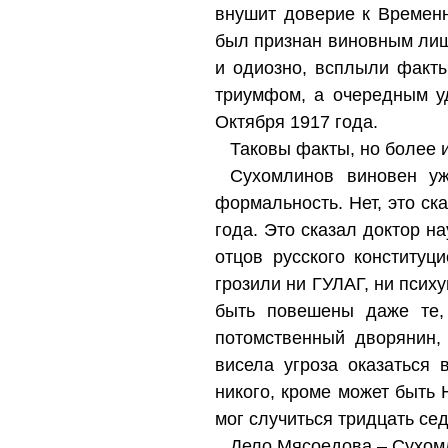
внушит доверие к Временн
был признан виновным лиш
и одиозно, всплыли факты
триумфом, а очередным у
Октября 1917 года.
Таковы факты, но более 
Сухомлинов виновен уж
формальность. Нет, это с
года. Это сказал доктор н
отцов русского конституц
грозили ни ГУЛАГ, ни псих
быть повешены даже те, 
потомственный дворянин,
висела угроза оказаться 
никого, кроме может быть 
мог случиться тридцать се
Дело Мясоедова – Сухомл