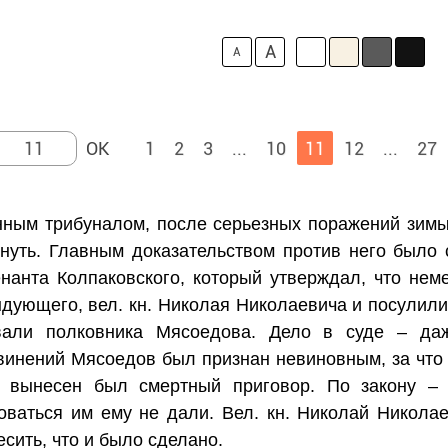
A
A
1
2
3
...
10
11
12
...
27
нным трибуналом, после серьезных поражений зимы
хнуть. Главным доказательством против него было
нанта Колпаковского, который утверждал, что нем
дующего, вел. кн. Николая Николаевича и посулили
звали полковника Мясоедова. Дело в суде – да
бвинений Мясоедов был признан невиновным, за что
я вынесен был смертный приговор. По закону –
оваться им ему не дали. Вел. кн. Николай Никола
сить, что и было сделано.