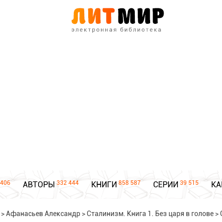
406
332 444
858 587
39 515
АВТОРЫ
КНИГИ
СЕРИИ
КА
>
Афанасьев Александр
>
Сталинизм. Книга 1. Без царя в голове
>