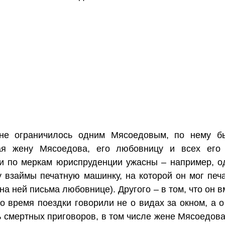
е ограничилось одним Мясоедовым, по нему бы
ая жену Мясоедова, его любовницу и всех его 
и по меркам юриспруденции ужасны – например, од
у взаймы печатную машинку, на которой он мог печ
на ней письма любовнице). Другого – в том, что он
во время поездки говорили не о видах за окном, а 
 смертных приговоров, в том числе жене Мясоедова,