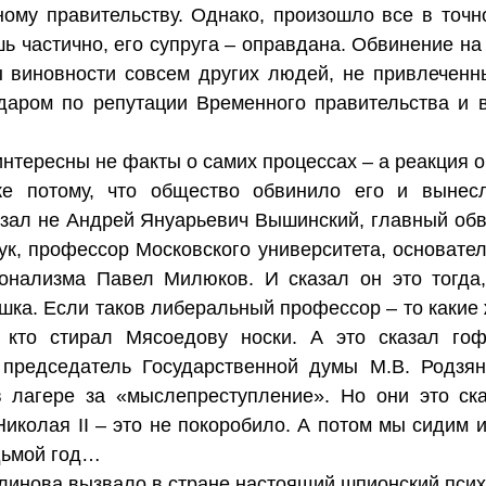
ому правительству. Однако, произошло все в точн
ь частично, его супруга – оправдана. Обвинение на
 виновности совсем других людей, не привлеченны
даром по репутации Временного правительства и в
интересны не факты о самих процессах – а реакция о
е потому, что общество обвинило его и вынесл
казал не Андрей Януарьевич Вышинский, главный обв
аук, профессор Московского университета, основател
ионализма Павел Милюков. И сказал он это тогда
ушка. Если таков либеральный профессор – то каки
кто стирал Мясоедову носки. А это сказал гоф
 председатель Государственной думы М.В. Родзя
в лагере за «мыслепреступление». Но они это ск
Николая II – это не покоробило. А потом мы сидим и
дьмой год…
инова вызвало в стране настоящий шпионский псих