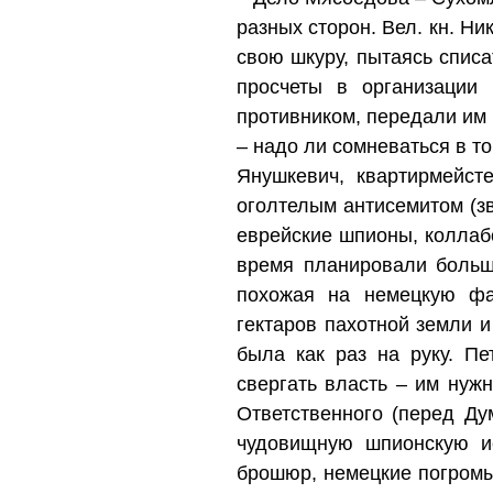
разных сторон. Вел. кн. Ни
свою шкуру, пытаясь спис
просчеты в организации
противником, передали им
– надо ли сомневаться в т
Янушкевич, квартирмейст
оголтелым антисемитом (зв
еврейские шпионы, коллаб
время планировали больш
похожая на немецкую фа
гектаров пахотной земли 
была как раз на руку. П
свергать власть – им нуж
Ответственного (перед Ду
чудовищную шпионскую и
брошюр, немецкие погромы 