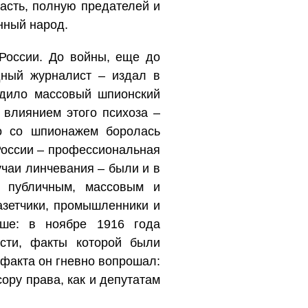
асть, полную предателей и
нный народ.
 России. До войны, еще до
дный журналист – издал в
одило массовый шпионский
 влиянием этого психоза –
го со шпионажем боролась
 России – профессиональная
учаи линчевания – были и в
о публичным, массовым и
азетчики, промышленники и
ше: в ноябре 1916 года
сти, факты которой были
 факта он гневно вопрошал:
ору права, как и депутатам