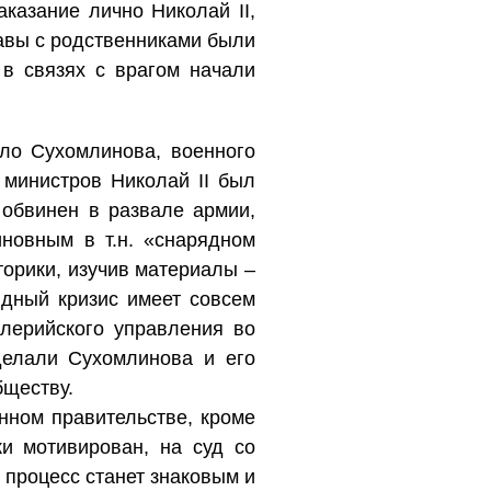
казание лично Николай II,
авы с родственниками были
в связях с врагом начали
ло Сухомлинова, военного
министров Николай II был
 обвинен в развале армии,
новным в т.н. «снарядном
торики, изучив материалы –
ядный кризис имеет совсем
лерийского управления во
делали Сухомлинова и его
бществу.
нном правительстве, кроме
и мотивирован, на суд со
 процесс станет знаковым и