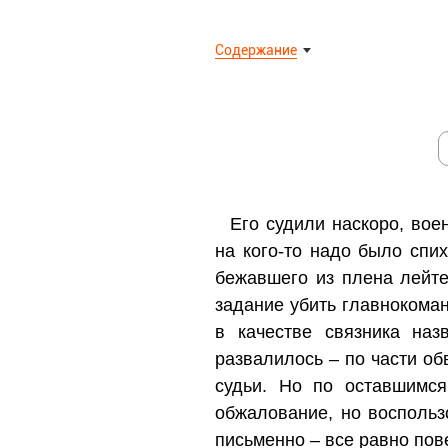
Содержание
Его судили наскоро, вое
на кого-то надо было спи
бежавшего из плена лейте
задание убить главнокоман
в качестве связника на
развалилось – по части о
судьи. Но по оставшимс
обжалование, но воспольз
письменно – все равно пове