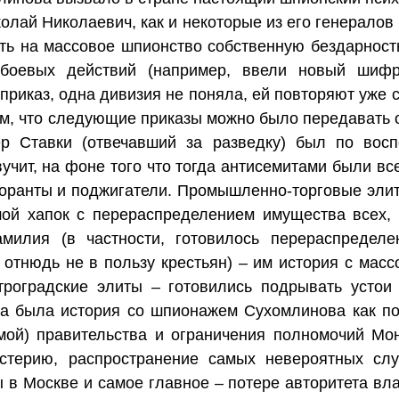
колай Николаевич, как и некоторые из его генерало
ать на массовое шпионство собственную бездарност
 боевых действий (например, ввели новый шифр
 приказ, одна дивизия не поняла, ей повторяют уже
ом, что следующие приказы можно было передавать 
ер Ставки (отвечавший за разведку) был по вос
учит, на фоне того что тогда антисемитами были в
оранты и поджигатели. Промышленно-торговые элиты,
ой хапок с перераспределением имущества всех, 
милия (в частности, готовилось перераспределе
и отнюдь не в пользу крестьян) – им история с ма
етроградские элиты – готовились подрывать устои
на была история со шпионажем Сухомлинова как п
мой) правительства и ограничения полномочий Мо
стерию, распространение самых невероятных слу
в Москве и самое главное – потере авторитета вла