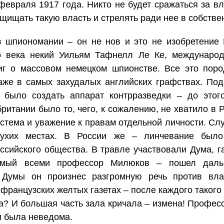
евраля 1917 года. Никто не будет сражаться за вл
ащищать такую власть и стрелять ради нее в собстве
оз шпиономании – он не нов и это не изобретение
о века некий Уильям Тафнелл Ле Ке, междунаро
иг о массовом немецком шпионстве. Все это пор
аже в самых захудалых английских графствах. Под
 было создать аппарат контрразведки – до это
ритании было то, чего, к сожалению, не хватило в
стема и уважение к правам отдельной личности. Сл
лухих местах. В России же – линчевание был
сийского общества. В травле участвовали Дума, г
аемый всеми профессор Милюков – пошел даль
у Думы он произнес разгромную речь против вла
 французских желтых газетах – после каждого такого
на? И большая часть зала кричала – измена! Професс
и была неведома.