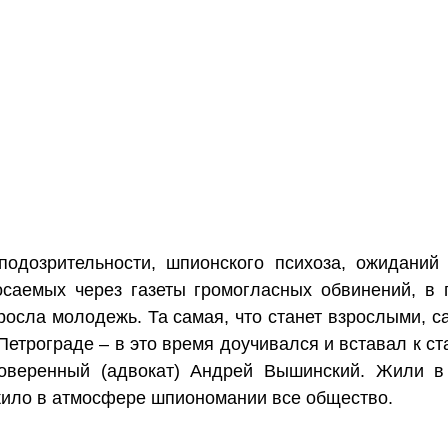
одозрительности, шпионского психоза, ожиданий
осаемых через газеты громогласных обвинений, в 
 росла молодежь. Та самая, что станет взрослыми,
Петрограде – в это время доучивался и вставал к с
оверенный (адвокат) Андрей Вышинский. Жили в
 жило в атмосфере шпиономании все общество.