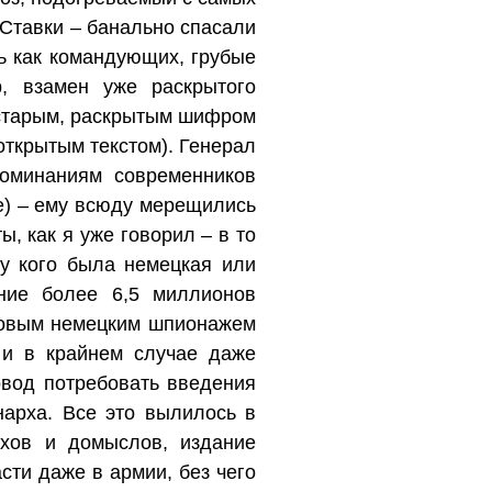
в Ставки – банально спасали
ь как командующих, грубые
, взамен уже раскрытого
 старым, раскрытым шифром
открытым текстом). Генерал
поминаниям современников
се) – ему всюду мерещились
 как я уже говорил – в то
у кого была немецкая или
ние более 6,5 миллионов
ссовым немецким шпионажем
 и в крайнем случае даже
овод потребовать введения
нарха. Все это вылилось в
хов и домыслов, издание
сти даже в армии, без чего