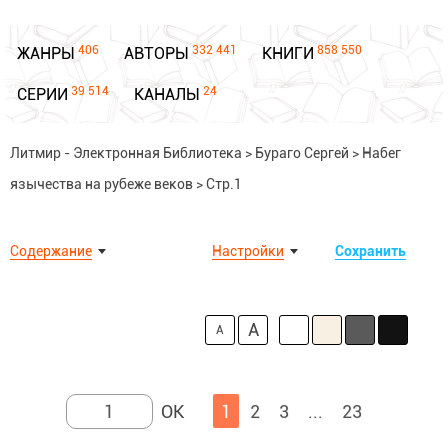
406
332 441
858 550
ЖАНРЫ
АВТОРЫ
КНИГИ
39 514
24
СЕРИИ
КАНАЛЫ
Литмир - Электронная Библиотека
>
Бураго Сергей
>
Набег
язычества на рубеже веков
>
Стр.1
Содержание
Настройки
Сохранить
A
A
1
2
3
...
23