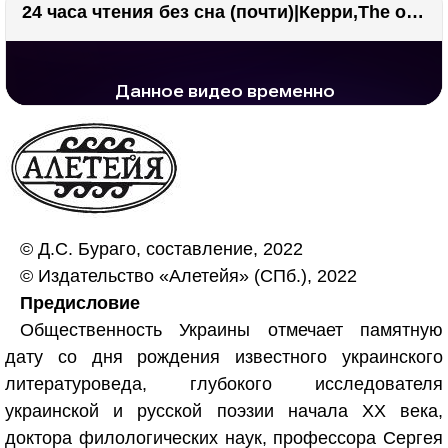
24 часа чтения без сна (почти)|Керри,The one единственный, Адвокат дьявола
РЕКЛАМА
РЕКЛАМА
1297 тыс. просмотров
26.1 тыс.
© Д.С. Бураго, составление, 2022
© Издательство «Алетейя» (СПб.), 2022
Предисловие
Общественность Украины отмечает памятную
дату со дня рождения известного украинского
литературоведа, глубокого исследователя
украинской и русской поэзии начала XX века,
доктора филологических наук, профессора Сергея