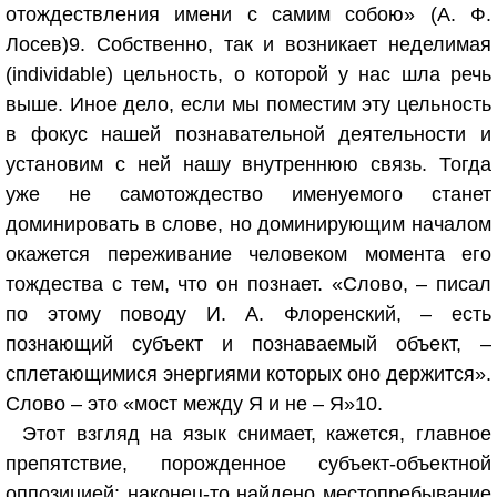
отождествления имени с самим собою» (А. Ф.
Лосев)
9
. Собственно, так и возникает неделимая
(individable) цельность, о которой у нас шла речь
выше. Иное дело, если мы поместим эту цельность
в фокус нашей познавательной деятельности и
установим с ней нашу внутреннюю связь. Тогда
уже не самотождество именуемого станет
доминировать в слове, но доминирующим началом
окажется переживание человеком момента его
тождества с тем, что он познает. «Слово, – писал
по этому поводу И. А. Флоренский, – есть
познающий субъект и познаваемый объект, –
сплетающимися энергиями которых оно держится».
Слово – это «мост между Я и не – Я»
10
.
Этот взгляд на язык снимает, кажется, главное
препятствие, порожденное субъект-объектной
оппозицией: наконец-то найдено местопребывание