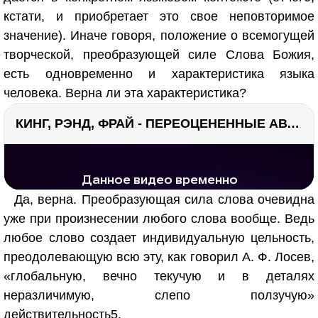
кстати, и приобретает это свое неповторимое
значение). Иначе говоря, положение о всемогущей
творческой, преобразующей силе Слова Божия,
есть одновременно и характеристика языка
человека. Верна ли эта характеристика?
КИНГ, РЭНД, ФРАЙ - ПЕРЕОЦЕНЕННЫЕ АВТОРЫ? ¯\_(ツ)_/¯
РЕКЛАМА
РЕКЛАМА
1297 тыс. просмотров
26.2 тыс.
Да, верна. Преобразующая сила слова очевидна
уже при произнесении любого слова вообще. Ведь
любое слово создает индивидуальную цельность,
преодолевающую всю эту, как говорил А. Ф. Лосев,
«глобальную, вечно текучую и в деталях
неразличимую, слепо ползучую»
действительность
5
.