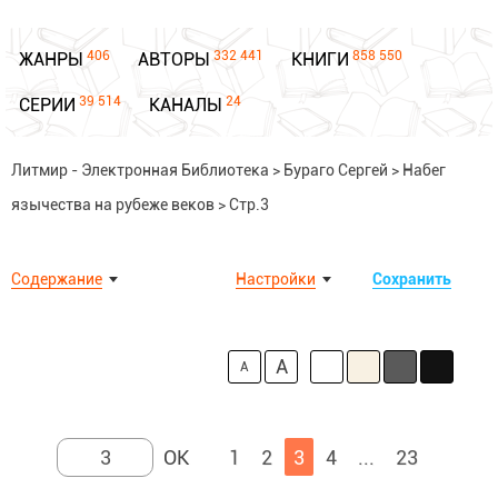
406
332 441
858 550
ЖАНРЫ
АВТОРЫ
КНИГИ
39 514
24
СЕРИИ
КАНАЛЫ
Литмир - Электронная Библиотека
>
Бураго Сергей
>
Набег
язычества на рубеже веков
>
Стр.3
Содержание
Настройки
Сохранить
A
A
1
2
3
4
...
23