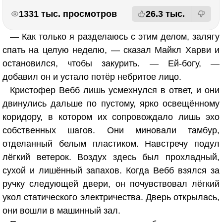
РЕКЛАМА
РЕКЛАМА
1331 тыс. просмотров
26.3 тыс.
— Как только я разделаюсь с этим делом, залягу
спать на целую неделю, — сказал Майкл Харви и
остановился, чтобы закурить. — Ей-богу, —
добавил он и устало потёр небритое лицо.
Кристофер Вебб лишь усмехнулся в ответ, и они
двинулись дальше по пустому, ярко освещённому
коридору, в котором их сопровождало лишь эхо
собственных шагов. Они миновали тамбур,
отделанный белым пластиком. Навстречу подул
лёгкий ветерок. Воздух здесь был прохладный,
сухой и лишённый запахов. Когда Вебб взялся за
ручку следующей двери, он почувствовал лёгкий
укол статического электричества. Дверь открылась,
они вошли в машинный зал.