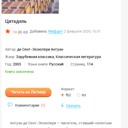
Цитадель
Добавила:
Мафдет
2 февраля 2026, 16:51
10
(8)
4
|
3
Автор:
де Сент-Экзюпери Антуан
Жанр:
Зарубежная классика
,
Классическая литература
Год:
2003
Язык книги:
Русский
Страниц:
114
Книга закончена
Формат:
Читать на Литмир
fb2
txt
Комментарии
(
1
)
Скачать
Антуан де Сент-Экзюпери — писатель, ставший «золотым