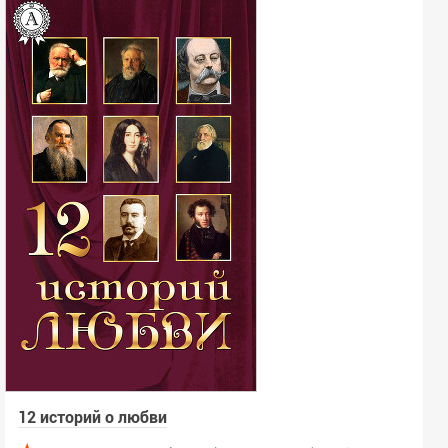
Выбрать жанры из списка
Всего выбрано -
0
Язык:
Любой
Язык оригинала:
Любой
Ключевое слово:
Год:
г.
г.
12 историй о любви