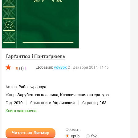
Ґарґантюа і Пантаґрюель
Добавил:
vdv86k
21 декабря 2014, 14:45
10
(1)
1
Автор:
Рабле Франсуа
Жанр:
Зарубежная классика
,
Классическая литература
Год:
2010
Язык книги:
Украинский
Страниц:
163
Книга закончена
Формат:
Читать на Литмир
epub
fb2