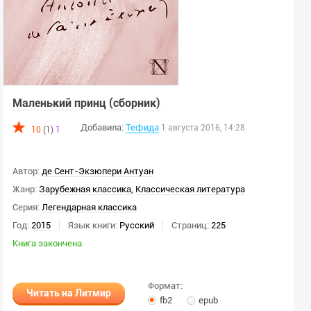
Маленький принц (сборник)
Добавила:
Тефида
1 августа 2016, 14:28
10
(1)
1
Автор:
де Сент-Экзюпери Антуан
Жанр:
Зарубежная классика
,
Классическая литература
Серия:
Легендарная классика
Год:
2015
Язык книги:
Русский
Страниц:
225
Книга закончена
Формат:
Читать на Литмир
fb2
epub