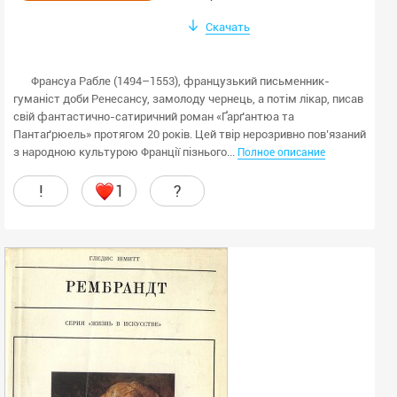
Скачать
Франсуа Рабле (1494–1553), французький письменник-
гуманіст доби Ренесансу, замолоду чернець, а потім лікар, писав
свій фантастично-сатиричний роман «Ґарґантюа та
Пантаґрюель» протягом 20 років. Цей твір нерозривно пов’язаний
з народною культурою Франції пізнього...
Полное описание
!
1
?