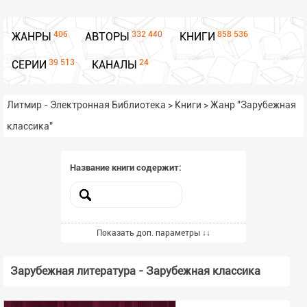
406
332 440
858 536
ЖАНРЫ
АВТОРЫ
КНИГИ
39 513
24
СЕРИИ
КАНАЛЫ
Литмир - Электронная Библиотека
>
Книги
>
Жанр "Зарубежная
классика"
Название книги содержит:
Включённые жанры
Показать доп. параметры ↓↓
Выбрать жанры из списка
Зарубежная литература - Зарубежная классика
Всего выбрано -
1
Исключённые жанры