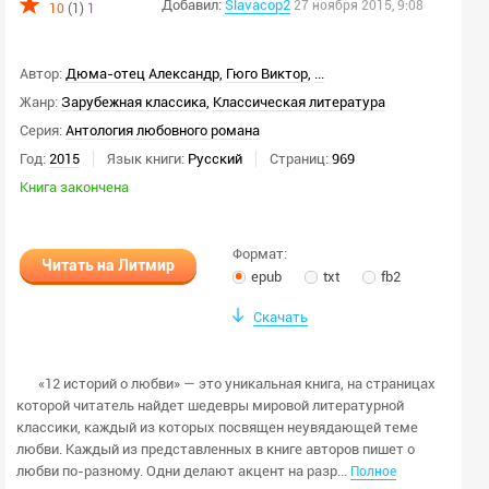
Добавил:
Slavacop2
27 ноября 2015, 9:08
10
(1)
1
Формат:
Автор:
Дюма-отец Александр
,
Гюго Виктор
,
...
Любой
fb2
Жанр:
Зарубежная классика
,
Классическая литература
html
txt
Серия:
Антология любовного романа
rtf
docx
Год:
2015
Язык книги:
Русский
Страниц:
969
odt
doc
Книга закончена
epub
pdf
djvu
mp3
Формат:
Читать на Литмир
m4b
ogg
epub
txt
fb2
Количество страниц:
Скачать
стр.
стр.
«12 историй о любви» — это уникальная книга, на страницах
которой читатель найдет шедевры мировой литературной
классики, каждый из которых посвящен неувядающей теме
любви. Каждый из представленных в книге авторов пишет о
Текст книги:
любви по-разному. Одни делают акцент на разр...
Полное