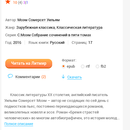
10
(4)
3
|
1
Автор:
Моэм Сомерсет Уильям
Жанр:
Зарубежная классика
,
Классическая литература
Серия:
С.Моэм Собрание сочинений в пяти томах
Год:
2016
Язык книги:
Русский
Страниц:
17
Формат:
Читать на Литмир
epub
rtf
fb2
Комментарии
(
2
)
Скачать
Классик литературы XX столетия, английский писатель
Уильям Сомерсет Моэм – автор не сходящих по сей день с
подмостков пьес, постоянно переиздающихся романов,
великолепных новелл и эссе. Роман «Бремя страстей
человеческих» во многом автобиографичен, это история молод...
Полное описание