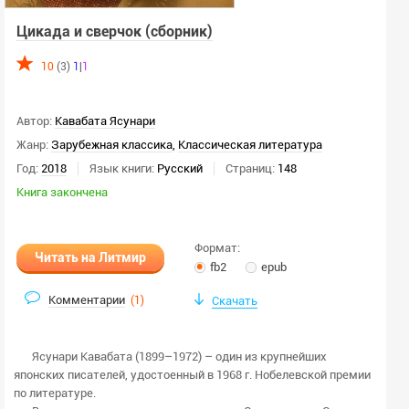
Цикада и сверчок (сборник)
10
(3)
1
|
1
Автор:
Кавабата Ясунари
Жанр:
Зарубежная классика
,
Классическая литература
Год:
2018
Язык книги:
Русский
Страниц:
148
Книга закончена
Формат:
Читать на Литмир
fb2
epub
Комментарии
(
1
)
Скачать
Ясунари Кавабата (1899–1972) – один из крупнейших
японских писателей, удостоенный в 1968 г. Нобелевской премии
по литературе.