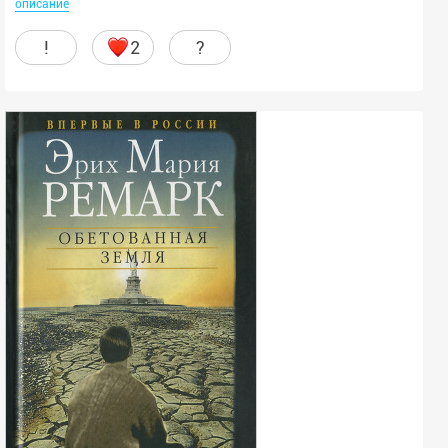
описание
Закончен или неизвестно
!
2
?
Сортировать:
По релевантности
СИ:
Не важно
Только СИ
Скрыть СИ
ЛП:
Не важно
Только ЛП
Скрыть ЛП