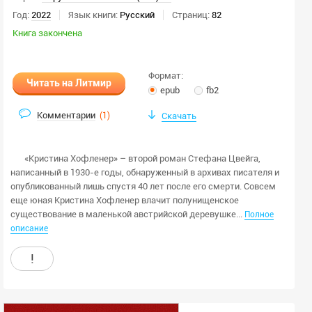
Год:
2022
Язык книги:
Русский
Страниц:
82
Книга закончена
Формат:
Читать на Литмир
epub
fb2
Комментарии
(
1
)
Скачать
«Кристина Хофленер» – второй роман Стефана Цвейга,
написанный в 1930-е годы, обнаруженный в архивах писателя и
опубликованный лишь спустя 40 лет после его смерти. Совсем
еще юная Кристина Хофленер влачит полунищенское
существование в маленькой австрийской деревушке...
Полное
описание
!