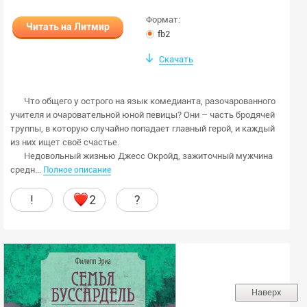
Формат:
Читать на Литмир
fb2
Скачать
Что общего у острого на язык комедианта, разочарованного
учителя и очаровательной юной певицы? Они – часть бродячей
труппы, в которую случайно попадает главный герой, и каждый
из них ищет своё счастье.
Недовольный жизнью Джесс Окройд, зажиточный мужчина
средн...
Полное описание
!
2
?
Наверх