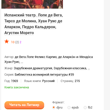
Испанский театр. Лопе де Вега,
Тирсо де Молина, Хуан Руис де
Аларкон, Педро Кальдерон,
Агустин Морето
10
(2)
2
Автор:
де Вега Лопе Феликс Карпио
,
де Аларко́н-и-Мендо́са
Хуан Руис
,
...
Жанр:
Зарубежная драматургия
,
Зарубежная классика
,
...
Серия:
Библиотека всемирной литературы #39
Год:
1969
Язык книги:
Русский
Страниц:
215
Книга закончена
Формат:
Читать на Литмир
djvu
epub
fb2