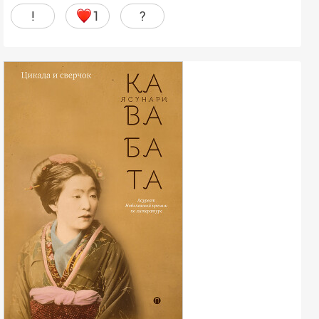
!
1
?