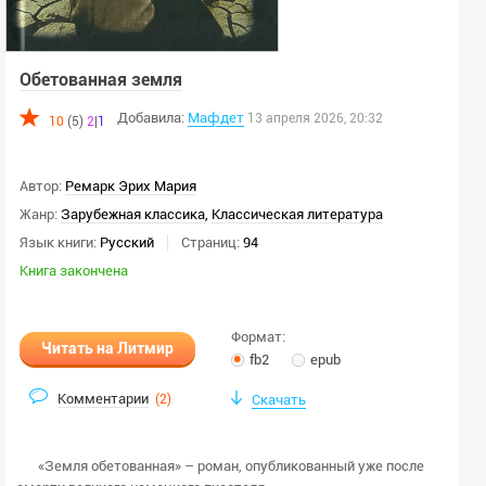
Пол автора:
любой
Обетованная земля
мужской
Добавила:
Мафдет
женский
13 апреля 2026, 20:32
10
(5)
2
|
1
Скрыть закрытые книги
Автор:
Ремарк Эрих Мария
Применить
Жанр:
Зарубежная классика
,
Классическая литература
Язык книги:
Русский
Страниц:
94
Очистить
Книга закончена
Формат:
Читать на Литмир
fb2
epub
Комментарии
(
2
)
Скачать
«Земля обетованная» – роман, опубликованный уже после