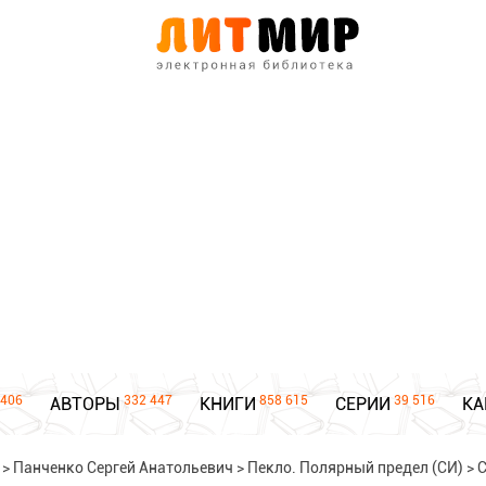
406
332 447
858 615
39 516
АВТОРЫ
КНИГИ
СЕРИИ
КА
>
Панченко Сергей Анатольевич
>
Пекло. Полярный предел (СИ)
>
С