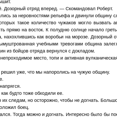
ышит.
ё. Дозорный отряд вперед. — Скомандовал Роберт.
ылись за неровностями рельефа и двинули общину с
оторых такое количество чужаков могло вызвать 
ть прямо на восток. К полудню солнце начало грет
а, нахохлившись как воробьи на морозе. Дозорный о
 Вымуштрованная учебными тревогами община залегл
ин из бойцов отряда вернулся с докладом.
непроходимое место, топи и активная вулканическа
 решил уже, что мы напоролись на чужую общину.
е.
напрягся.
 как будто тоже обходили ее.
 их следам, но осторожно, чтобы не догнать. Больш
Доложил боец.
гался. Тогда можно и догнать. Интересно было бы п