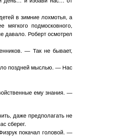
й день… и избави нас… от
детей в зимние лохмотья, а
е мягкого подмосковного,
не давало. Роберт осмотрел
нников. — Так не бывает,
ило поздней мыслью. — Нас
свойственные ему знания. —
вить, даже предполагать не
ас сберег.
Физрук покачал головой. —