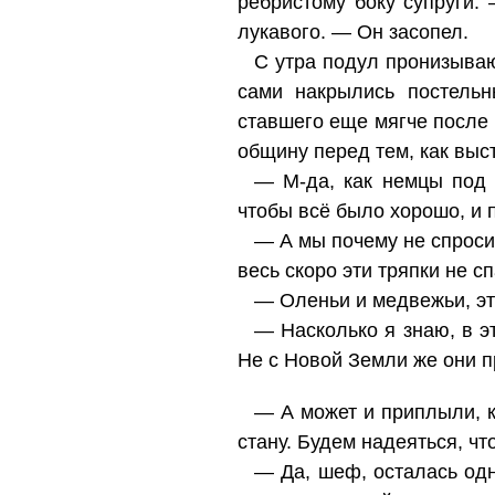
ребристому боку супруги
лукавого. — Он засопел.
С утра подул пронизываю
сами накрылись постельн
ставшего еще мягче после 
общину перед тем, как выс
— М-да, как немцы под 
чтобы всё было хорошо, и п
— А мы почему не спроси
весь скоро эти тряпки не сп
— Оленьи и медвежьи, эт
— Насколько я знаю, в э
Не с Новой Земли же они 
— А может и приплыли, кт
стану. Будем надеяться, что
— Да, шеф, осталась одн