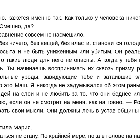
, кажется именно так. Как только у человека ничег
. Смешно, да?
равнение совсем не насмешило.
без ничего, без вещей, без власти, становится голо
досыта и не быть униженным или убитым. Он реальн
то такие люди для него не опасны. А когда у тебя 
. Ты начинаешь воспринимать их сквозь призму р
ральные уроды, завидующие тебе и затаившие з
о это Маш. Я никогда не задумывался об этом раньш
дей на слои и не любить за то, что они беднее ил
ю, если он не смотрит на меня, как на говно. — Р
вать свои мысли. Они должны лечь в устав общины 
тила Мария.
аться не стану. По крайней мере, пока в голове на н