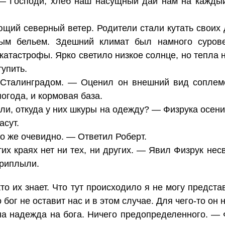
. — Господи, хлеб наш насущный дай нам на кажды
щий северный ветер. Родители стали кутать своих 
ым бельем. Здешний климат был намного сурове
катастрофы. Ярко светило низкое солнце, но тепла 
тупить.
Сталинградом. — Оценил он внешний вид соплеме
огода, и кормовая база.
ли, откуда у них шкуры на одежду? — Физрука осен
асут.
о же очевидно. — Ответил Роберт.
тих краях нет ни тех, ни других. — Явил Физрук не
приплыли.
о их знает. Что тут происходило я не могу предста
 бог не оставит нас и в этом случае. Для чего-то он н
а надежда на бога. Ничего предопределенного. — 