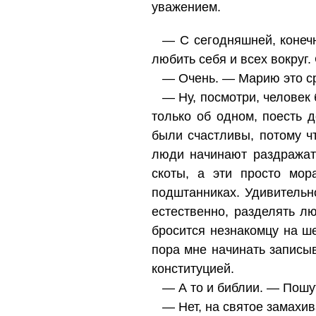
уважением.
— С сегодняшней, конечно
любить себя и всех вокруг
— Очень. — Марию это с
— Ну, посмотри, человек 
только об одном, поесть 
были счастливы, потому ч
люди начинают раздражать
скоты, а эти просто мо
подштанниках. Удивительн
естественно, разделять лю
бросится незнакомцу на ше
пора мне начинать записы
конституцией.
— А то и библии. — Пошу
— Нет, на святое замахив