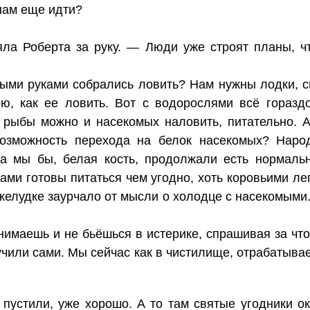
нам еще идти?
ла Роберта за руку. — Люди уже строят планы, чт
ыми руками собрались ловить? Нам нужны лодки, сн
ю, как ее ловить. Вот с водорослями всё горазд
 рыбы можно и насекомых наловить, питательно. 
озможность перехода на белок насекомых? Народ
 а мы бы, белая кость, продолжали есть нормаль
сами готовы питаться чем угодно, хоть коровьими л
 желудке заурчало от мысли о холодце с насекомыми
имаешь и не бьёшься в истерике, спрашивая за что 
учили сами. Мы сейчас как в чистилище, отрабатывае
 пустили, уже хорошо. А то там святые угодники 