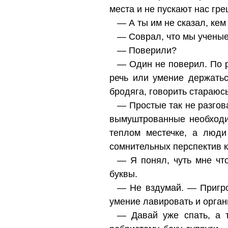
места и не пускают нас гр
— А ты им не сказал, ке
— Соврал, что мы ученые
— Поверили?
— Один не поверил. По р
речь или умение держать
бродяга, говорить стараюсь
— Простые так не разгов
вымуштрованные необходим
теплом местечке, а люди
сомнительных перспектив к
— Я понял, чуть мне чт
буквы.
— Не вздумай. — Пригро
умение лавировать и орган
— Давай уже спать, а 