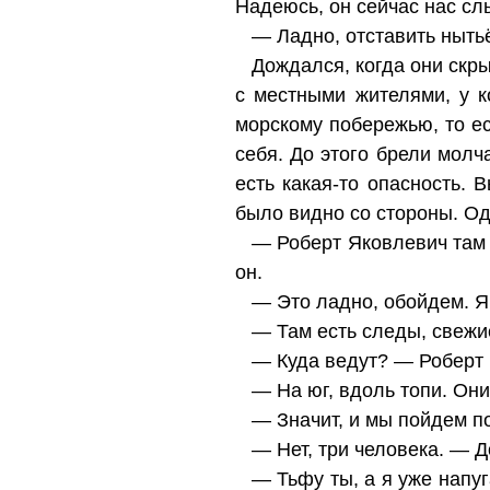
Надеюсь, он сейчас нас сл
— Ладно, отставить ныть
Дождался, когда они скр
с местными жителями, у к
морскому побережью, то ес
себя. До этого брели молч
есть какая-то опасность.
было видно со стороны. Од
— Роберт Яковлевич там 
он.
— Это ладно, обойдем. Я
— Там есть следы, свежи
— Куда ведут? — Роберт 
— На юг, вдоль топи. Они
— Значит, и мы пойдем по
— Нет, три человека. — 
— Тьфу ты, а я уже напу