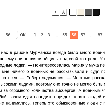
A
A
1
2
3
...
55
56
57
...
87
 нас в районе Мурманска всегда было много военн
 почему они не взяли общины под свой контроль. У 
дводные лодки. — Поинтересовалась Мария у мужа пе
мне ничего о военных не рассказывали и судя по
е на всех. — Роберт задумался. — Местные расска
ысокими льдами, поэтому оно точно не могло быть 
з-за огромного количества айсбергов. А военным ч
бой, зачем идти наводить порядок, терять людей 
не нанимались. Теперь это обыкновенные люди с 