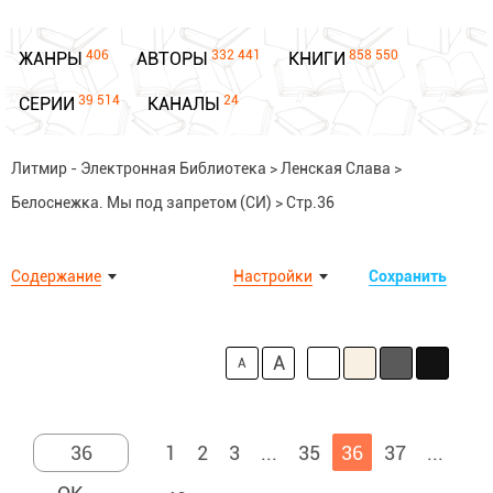
406
332 441
858 550
ЖАНРЫ
АВТОРЫ
КНИГИ
39 514
24
СЕРИИ
КАНАЛЫ
Литмир - Электронная Библиотека
>
Ленская Слава
>
Белоснежка. Мы под запретом (СИ)
>
Стр.36
Содержание
Настройки
Сохранить
A
A
1
2
3
...
35
36
37
...