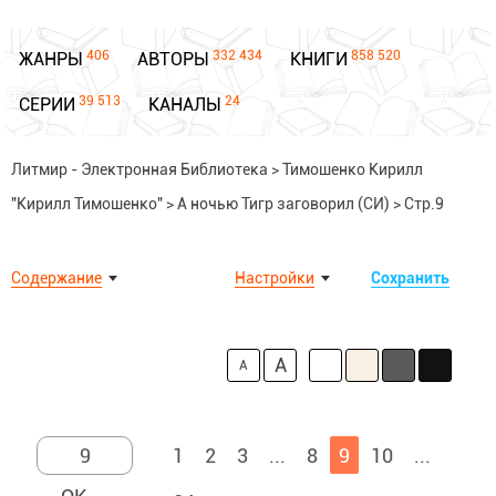
406
332 434
858 520
ЖАНРЫ
АВТОРЫ
КНИГИ
39 513
24
СЕРИИ
КАНАЛЫ
Литмир - Электронная Библиотека
>
Тимошенко Кирилл
"Кирилл Тимошенко"
>
А ночью Тигр заговорил (СИ)
>
Стр.9
Содержание
Настройки
Сохранить
A
A
1
2
3
...
8
9
10
...