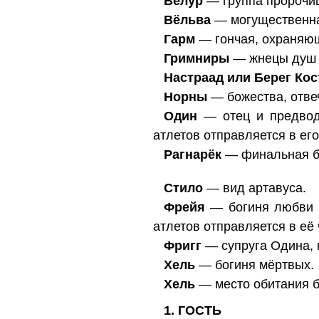
Вёлур
— группа пророчи
Вёльва
— могущественна
Гарм
— гончая, охраняющ
Гримниры
— жнецы душ 
Настраад или Берег Кос
Норны
— божества, отве
Один
— отец и предводи
атлетов отправляется в ег
Рагнарёк
— финальная би
Стило
— вид артавуса.
Фрейя
— богиня любви и
атлетов отправляется в её
Фригг
— супруга Одина, 
Хель
— богиня мёртвых.
Хель
— место обитания бо
1. ГОСТЬ