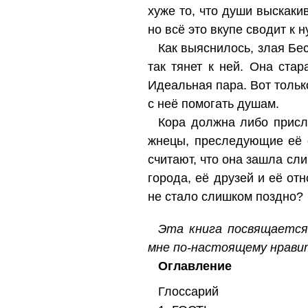
хуже то, что души выскакив
но всё это вкупе сводит к
Как выяснилось, злая Бе
так тянет к ней. Она ста
Идеальная пара. Вот тольк
с неё помогать душам.
Кора должна либо присл
жнецы, преследующие её 
считают, что она зашла сл
города, её друзей и её от
не стало слишком поздно?
Эта книга посвящается
мне по-настоящему нравит
Оглавление
Глоссарий