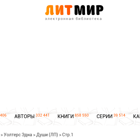
406
332 441
858 550
39 514
АВТОРЫ
КНИГИ
СЕРИИ
КА
>
Уолтерс Эдна
>
Души (ЛП)
>
Стр.1