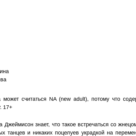
ина
ова
 может считаться NA (new adult), потому что соде
. 17+
 Джеймисон знает, что такое встречаться со жнецо
ых танцев и никаких поцелуев украдкой на переме