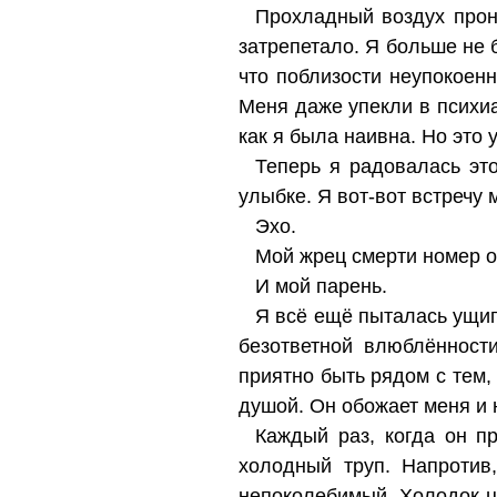
Прохладный воздух прон
затрепетало. Я больше не 
что поблизости неупокоенн
Меня даже упекли в психиа
как я была наивна. Но это 
Теперь я радовалась это
улыбке. Я вот-вот встречу 
Эхо.
Мой жрец смерти номер о
И мой парень.
Я всё ещё пыталась ущипн
безответной влюблённости
приятно быть рядом с тем,
душой. Он обожает меня и н
Каждый раз, когда он пр
холодный труп. Напротив
непоколебимый. Холодок ц