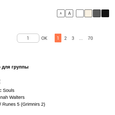
A
A
1
2
3
...
70
 для группы
2
е:
Souls
nah Walters
 Runes 5 (Grimnirs 2)