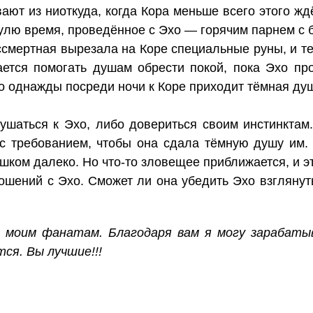
ают из ниоткуда, когда Кора меньше всего этого жд
 нулю время, проведённое с Эхо — горячим парнем с 
ссмертная вырезала на Коре специальные руны, и т
рается помогать душам обрести покой, пока Эхо пр
о однажды посреди ночи к Коре приходит тёмная душа
ушаться к Эхо, либо довериться своим инстинктам
с требованием, чтобы она сдала тёмную душу им. 
ишком далеко. Но что-то зловещее приближается, и 
ношений с Эхо. Сможет ли она убедить Эхо взглянут
 моим фанатам. Благодаря вам я могу зарабаты
ся. Вы лучшие!!!