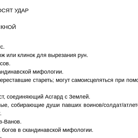
ОСЯТ УДАР
СКНОЙ
с.
ж или клинок для вырезания рун.
сов.
андинавской мифологии.
реставшие стареть; могут самоисцеляться при пом
т, соединяющий Асгард с Землей.
е, собирающие души павших воинов/солдат/атлет
.
в-Ванов.
 богов в скандинавской мифологии.