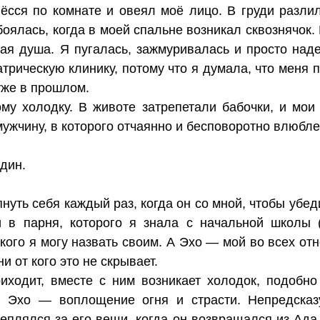
ёсся по комнате и овеял моё лицо. В груди разли
боялась, когда в моей спальне возникал сквознячок.
ая душа. Я пугалась, зажмуривалась и просто наде
трическую клинику, потому что я думала, что меня 
уже в прошлом.
му холодку. В животе затрепетали бабочки, и мои
мужчину, в которого отчаянно и бесповоротно влюбле
дин.
уть себя каждый раз, когда он со мной, чтобы убеди
 в парня, которого я знала с начальной школы (
 кого я могу назвать своим. А Эхо — мой во всех от
и от кого это не скрывает.
иходит, вместе с ним возникает холодок, подобно 
, Эхо — воплощение огня и страсти. Непредска
еплялся за его вещи, когда он возвращался из Ада