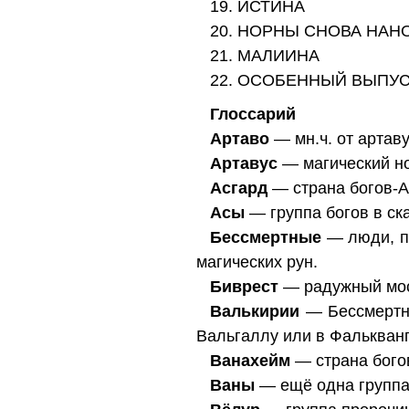
19. ИСТИНА
20. НОРНЫ СНОВА НАН
21. МАЛИИНА
22. ОСОБЕННЫЙ ВЫПУ
Глоссарий
Артаво
— мн.ч. от артаву
Артавус
— магический но
Асгард
— страна богов-А
Асы
— группа богов в ск
Бессмертные
— люди, пе
магических рун.
Биврест
— радужный мос
Валькирии
— Бессмертны
Вальгаллу или в Фалькванг
Ванахейм
— страна бого
Ваны
— ещё одна группа