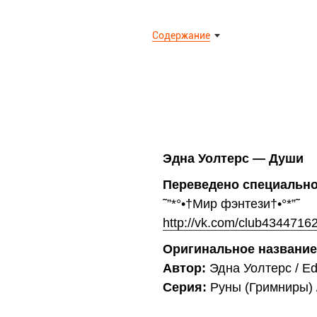
Содержание
Эдна Уолтерс — Души
Переведено специально
˜”*°•†Мир фэнтези†•°*”˜
http://vk.com/club4344716
Оригинальное названи
Автор:
Эдна Уолтерс / Ed
Серия:
Руны (Гримниры) /