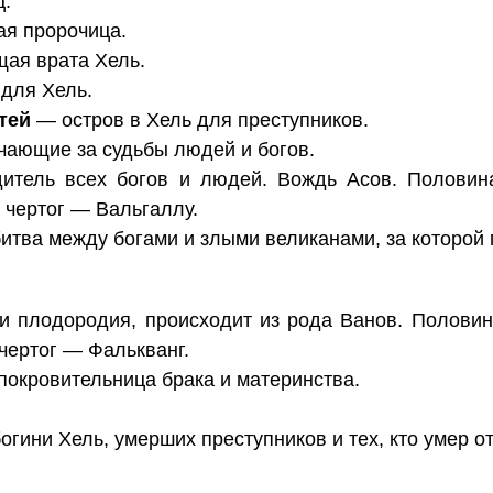
ц.
я пророчица.
ая врата Хель.
для Хель.
тей
— остров в Хель для преступников.
чающие за судьбы людей и богов.
тель всех богов и людей. Вождь Асов. Половина
о чертог — Вальгаллу.
тва между богами и злыми великанами, за которой 
 плодородия, происходит из рода Ванов. Половин
 чертог — Фалькванг.
покровительница брака и материнства.
гини Хель, умерших преступников и тех, кто умер от