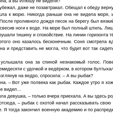
вна, а вы Илюшу не видели?
 убежал, даже не позавтракал. Обещал к обеду верну
ла к морю. Никогда раньше она не видела моря, и
 После проливного дождя песок на берегу был вязк
 свесив ноги к воде. На море был полный штиль. Ли
арушали тишину и спокойствие. На линии горизонта 
 этого оно казалось бесконечным. Соня смотрела 
на и представить не могла, что будет вот так сидет
 услышала она за спиной незнакомый голос. Пове
емидесяти с удочкой и ведёрком, в котором бултыха
 взглянув на ведро, спросила: – А вы рыбак?
на. – Вот уже полвека как рыбак. Каждое утро я хо
 не видел…
ила девушка, – только вчера приехала. А вы здесь р
 отсюда, – рыбак с охотой начал рассказывать свою
е. Я тогда закончил военную академию и по распред