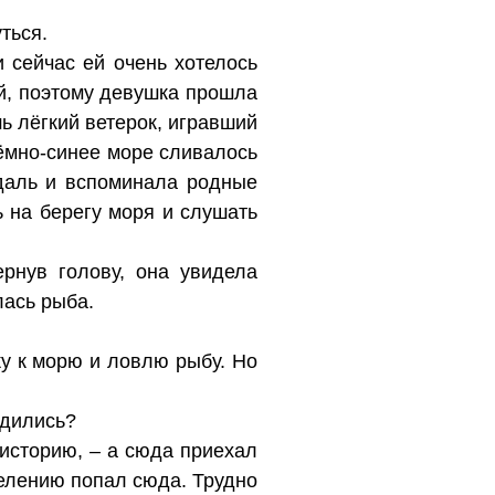
ться.
 сейчас ей очень хотелось
ий, поэтому девушка прошла
шь лёгкий ветерок, игравший
тёмно-синее море сливалось
вдаль и вспоминала родные
ь на берегу моря и слушать
рнув голову, она увидела
лась рыба.
жу к морю и ловлю рыбу. Но
одились?
 историю, – а сюда приехал
елению попал сюда. Трудно