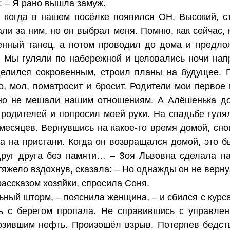
: – Я рано вышла замуж.
 когда в нашем посёлке появился ОН. Высокий, с
али за ним, но он выбрал меня. Помню, как сейчас,
енный танец, а потом проводил до дома и предлож
. Мы гуляли по набережной и целовались ночи нап
 делился сокровенным, строил планы на будущее. 
о, мол, поматросит и бросит. Родители мои первое
 но не мешали нашим отношениям. А Алёшенька дол
родителей и попросил моей руки. На свадьбе гулял
 месяцев. Вернувшись на какое-то время домой, сно
ла на пристани. Когда он возвращался домой, это 
руг друга без памяти… – Зоя Львовна сделала па
тяжело вздохнув, сказала: – Но однажды он не верну
рассказом хозяйки, спросила Соня.
ьный шторм, – пояснила женщина, – и сбился с курс
ь с берегом пропала. Не справившись с управлен
озившим нефть. Произошёл взрыв. Потерпев бедств