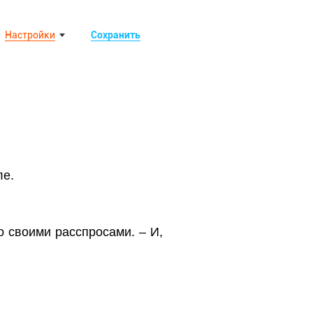
Настройки
Сохранить
ле.
со своими расспросами. – И,