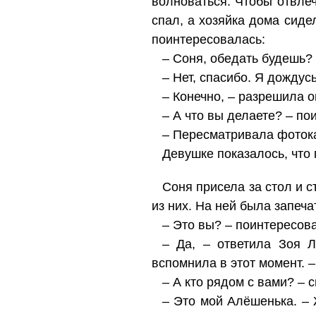
волноваться. Чтобы отвле
спал, а хозяйка дома сид
поинтересовалась:
– Соня, обедать будешь?
– Нет, спасибо. Я дождус
– Конечно, – разрешила 
– А что вы делаете? – по
– Пересматривала фотокар
Девушке показалось, что 
Соня присела за стол и 
из них. На ней была запеч
– Это вы? – поинтересов
– Да, – ответила Зоя Л
вспомнила в этот момент. –
– А кто рядом с вами? – 
– Это мой Алёшенька. –