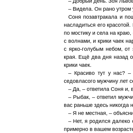
– Добрый день. Зоя Льво
– Видела. Он рано утром
Соня позавтракала и пош
насладиться его красотой.
по мостику и села на краю,
с волнами, и крики чаек н
с ярко-голубым небом, от
края. Ещё два дня назад о
крики чаек.
– Красиво тут у нас? –
седовласого мужчину лет с
– Да, – ответила Соня и,
– Рыбак, – ответил мужчи
вас раньше здесь никогда
– Я не местная, – объясн
– Нет, я родился далеко
примерно в вашем возраст