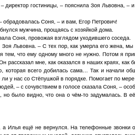
– директор гостиницы, – пояснила Зоя Львовна, – и 
– обрадовалась Соня, – и вам, Егор Петрович!
лыбнулся мужчина, прощаясь с хозяйкой дома.
азала Соня, провожая взглядом уходившего соседа.
й Зоя Львовна. – С тех пор, как умерла его жена, м
я тем, что ему одному много не нужно. Потом я при
 Он рассказал мне, как оказался в наших краях, как б
ю, которая всего добилась сама… Так и начали общ
ё ли у нас со Стёпушкой в порядке. Помогает по мер
юдей, – с сочувствием в голосе сказала Соня, – осо
 но было видно, что она о чём-то задумалась. В её
 а Илья ещё не вернулся. На телефонные звонки о