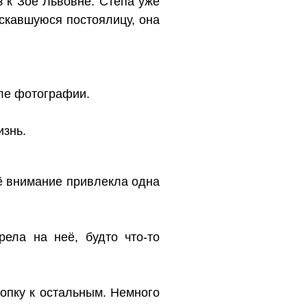
 к Зое Львовне. Стёпа уже
скавшуюся постоялицу, она
оле фотографии.
изнь.
Её внимание привлекла одна
ела на неё, будто что-то
опку к остальным. Немного