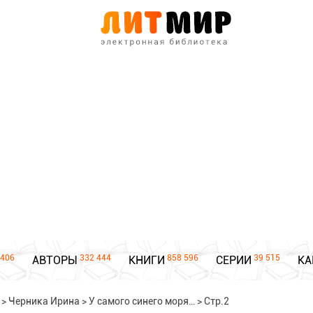
406
332 444
858 596
39 515
АВТОРЫ
КНИГИ
СЕРИИ
КА
>
Черника Ирина
>
У самого синего моря…
>
Стр.2