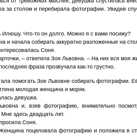
чься от тревожных мыслей, девушка спустилась вниз
ела за столом и перебирала фотографии. Увидев спу
ь Илюшу. Что-то он долго. Можно я с вами посижу?
она и начала собирать аккуратно разложенные на ст
интересовалась Соня.
точки, – ответила Зоя Львовна. – На них вся моя ж
последняя фраза прозвучала как-то грустно.
стала помогать Зое Львовне собирать фотографии. 
атлена молодая женщина и моряк.
алась девушка.
ьвовна и, взяв фотографию, внимательно посмотр
 Мне здесь двадцать лет.
спросила Соня.
 Женщина поцеловала фотографию и положила в ст