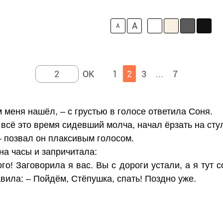
A
A
1
2
3
...
7
м меня нашёл, – с грустью в голосе ответила Соня.
 всё это время сидевший молча, начал ёрзать на сту
– позвал он плаксивым голосом.
на часы и запричитала:
го! Заговорила я вас. Вы с дороги устали, а я тут 
вила: – Пойдём, Стёпушка, спать! Поздно уже.