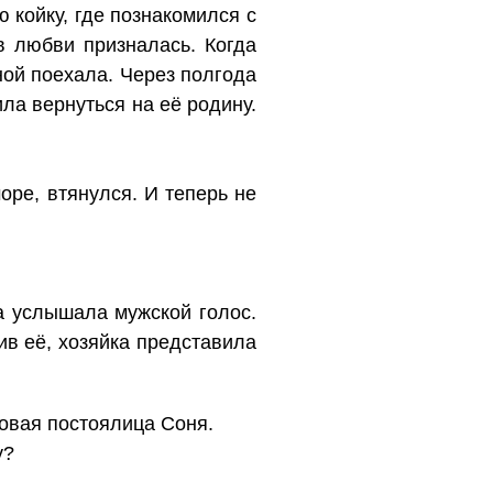
 койку, где познакомился с
в любви призналась. Когда
ной поехала. Через полгода
ла вернуться на её родину.
оре, втянулся. И теперь не
а услышала мужской голос.
ив её, хозяйка представила
новая постоялица Соня.
у?