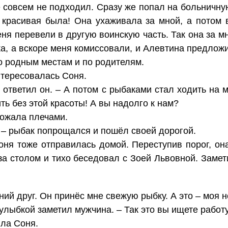
 совсем не подходил. Сразу же попал на больничную
и красивая была! Она ухаживала за мной, а потом 
ня перевели в другую воинскую часть. Так она за м
а, а вскоре меня комиссовали, и Алевтина предложи
о родным местам и по родителям.
нтересовалась Соня.
ответил он. – А потом с рыбаками стал ходить на м
ть без этой красоты! А вы надолго к нам?
пожала плечами.
, – рыбак попрощался и пошёл своей дорогой.
ня тоже отправилась домой. Переступив порог, он
а столом и тихо беседовал с Зоей Львовной. Замет
ний друг. Он принёс мне свежую рыбку. А это – моя 
 улыбкой заметил мужчина. – Так это вы ищете работ
ила Соня.