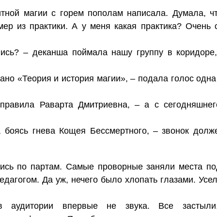
тной магии с горем пополам написала. Думала, чт
ер из практики. А у меня какая практика? Очень 
лись? – деканша поймала нашу группу в коридоре
ано «Теория и история магии», – подала голос одна
правила Раварта Дмитриевна, – а с сегодняшнег
, боясь гнева Кощея Бессмертного, – звонок долж
ись по партам. Самые проворные заняли места п
едагогом. Да уж, нечего было хлопать глазами. Ус
 аудитории впервые не звука. Все застыли,