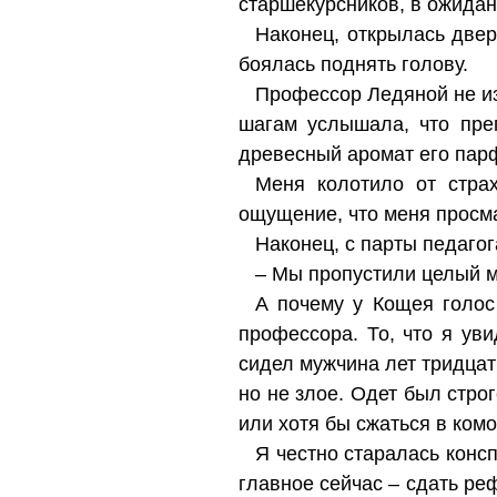
старшекурсников, в ожидан
Наконец, открылась двер
боялась поднять голову.
Профессор Ледяной не изда
шагам услышала, что пре
древесный аромат его пар
Меня колотило от страх
ощущение, что меня просма
Наконец, с парты педагог
– Мы пропустили целый м
А почему у Кощея голос 
профессора. То, что я ув
сидел мужчина лет тридцат
но не злое. Одет был строг
или хотя бы сжаться в комо
Я честно старалась консп
главное сейчас – сдать реф