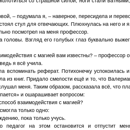
колотиться со страшной силой, ноги стали ватными,
рвой, – подумала я, – наверное, пересидела и перев
стоял стул для отвечающих. Плюхнулась на него и я
льно посмотрел на меня профессор.
 головы. Взгляд его голубых глаз буквально выже
аимодействия с магией вам известны? – профессор от
ведь я всё учила.
а вспоминать реферат. Потихонечку успокоилась 
а из книг. Придало смелости ещё и то, что Валериа
 слушал меня. Таким образом, рассказала всё, что п
пается» и ошарашивает вопросом:
 способ взаимодействия с магией?
 смогла только одно:
дению, пока только учусь.
то педагог на этом остановится и отпустит ме