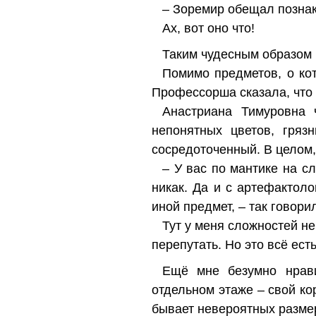
– Зоремир обещал познако
Ах, вот оно что!
Таким чудесным образом 
Помимо предметов, о ко
Профессорша сказала, что 
Анастриана Тимуровна 
непонятных цветов, гря
сосредоточенный. В целом,
– У вас по мантике на с
никак. Да и с артефактол
иной предмет, – так говори
Тут у меня сложностей не
перепутать. Но это всё есть
Ещё мне безумно нрав
отдельном этаже – свой ко
бывает невероятных разме