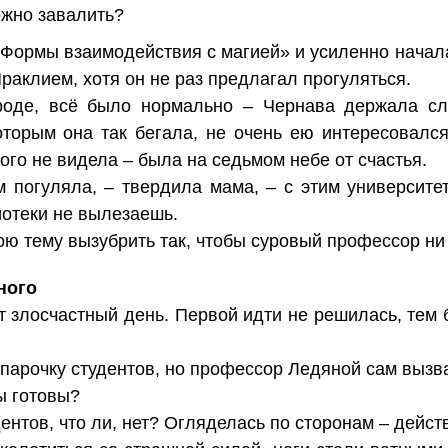
ожно завалить?
Формы взаимодействия с магией» и усиленно начала
раклием, хотя он не раз предлагал прогуляться.
роде, всё было нормально – Чернава держала сл
оторым она так бегала, не очень ею интересовался
ого не видела – была на седьмом небе от счастья.
 погуляла, – твердила мама, – с этим университе
иотеки не вылезаешь.
ою тему вызубрить так, чтобы суровый профессор ни 
ного
от злосчастный день. Первой идти не решилась, тем
 парочку студентов, но профессор Ледяной сам вызв
ы готовы?
ентов, что ли, нет? Огляделась по сторонам – дейст