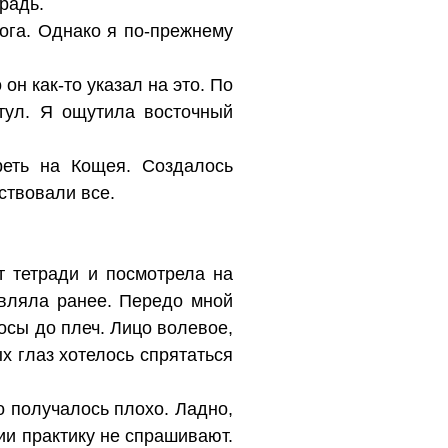
радь.
гога. Однако я по-прежнему
он как-то указал на это. По
тул. Я ощутила восточный
реть на Кощея. Создалось
ствовали все.
т тетради и посмотрела на
авляла ранее. Передо мной
осы до плеч. Лицо волевое,
ых глаз хотелось спрятаться
о получалось плохо. Ладно,
гии практику не спрашивают.