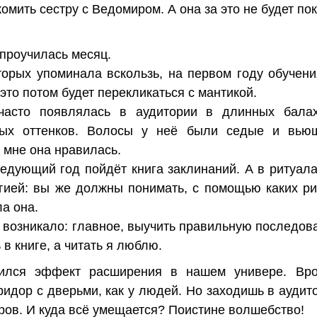
мить сестру с Ведомиром. А она за это не будет по
проучилась месяц.
торых упоминала вскользь, на первом году обучен
это потом будет перекликаться с мантикой.
часто появлялась в аудитории в длинных балах
зных оттенков. Волосы у неё были седые и вьющ
 мне она нравилась.
ледующий год пойдёт книга заклинаний. А в ритуала
огией: вы же должны понимать, с помощью каких ри
ла она.
 возникало: главное, выучить правильную последова
 в книге, а читать я люблю.
ился эффект расширения в нашем универе. Вро
ридор с дверьми, как у людей. Но заходишь в аудито
ров. И куда всё умещается? Поистине волшебство!