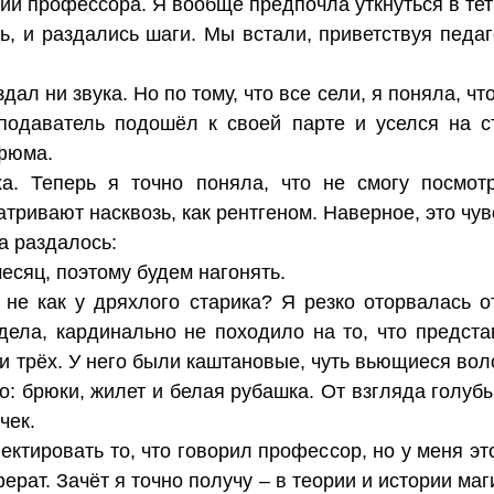
ии профессора. Я вообще предпочла уткнуться в тет
ь, и раздались шаги. Мы встали, приветствуя педа
л ни звука. Но по тому, что все сели, я поняла, что 
подаватель подошёл к своей парте и уселся на с
фюма.
а. Теперь я точно поняла, что не смогу посмот
тривают насквозь, как рентгеном. Наверное, это чув
а раздалось:
есяц, поэтому будем нагонять.
не как у дряхлого старика? Я резко оторвалась о
идела, кардинально не походило на то, что предст
и трёх. У него были каштановые, чуть вьющиеся вол
о: брюки, жилет и белая рубашка. От взгляда голуб
чек.
ектировать то, что говорил профессор, но у меня эт
ерат. Зачёт я точно получу – в теории и истории ма