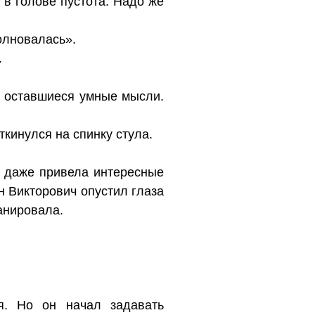
 в голове пустота. Надо же
олновалась».
.
г оставшиеся умные мысли.
кинулся на спинку стула.
и даже привела интересные
н Викторович опустил глаза
ланировала.
ня. Но он начал задавать