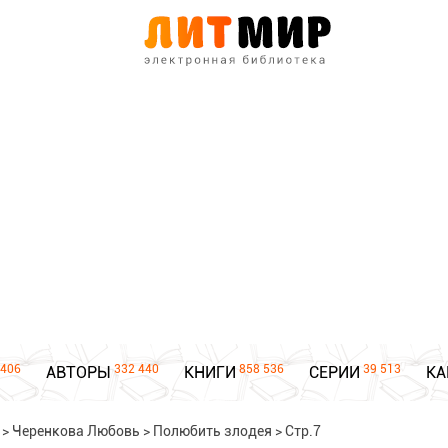
406
332 440
858 536
39 513
АВТОРЫ
КНИГИ
СЕРИИ
КА
>
Черенкова Любовь
>
Полюбить злодея
>
Стр.7