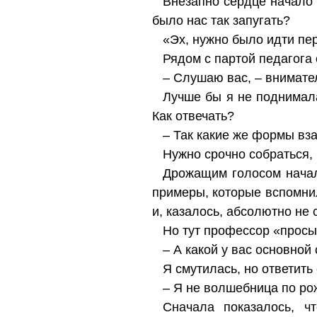
Внезапно сердце начало 
было нас так запугать?
«Эх, нужно было идти пе
Рядом с партой педагога 
– Слушаю вас, – внимате
Лучше бы я не поднимала
Как отвечать?
– Так какие же формы вз
Нужно срочно собраться, 
Дрожащим голосом начал
примеры, которые вспомнил
и, казалось, абсолютно не
Но тут профессор «просы
– А какой у вас основной
Я смутилась, но ответить
– Я не волшебница по рож
Сначала показалось, ч