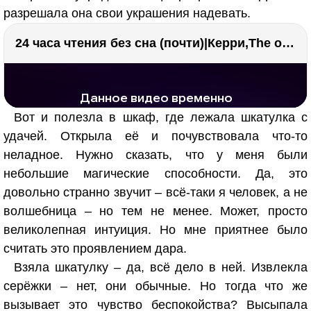
разрешала она свои украшения надевать.
24 часа чтения без сна (почти)|Керри,The one единственный, Адвокат дьявола
РЕКЛАМА
РЕКЛАМА
1295 тыс. просмотров
26.0 тыс.
Вот и полезла в шкаф, где лежала шкатулка с
удачей. Открыла её и почувствовала что-то
неладное. Нужно сказать, что у меня были
небольшие магические способности. Да, это
довольно странно звучит – всё-таки я человек, а не
волшебница – но тем не менее. Может, просто
великолепная интуиция. Но мне приятнее было
считать это проявлением дара.
Взяла шкатулку – да, всё дело в ней. Извлекла
серёжки – нет, они обычные. Но тогда что же
вызывает это чувство беспокойства? Высыпала