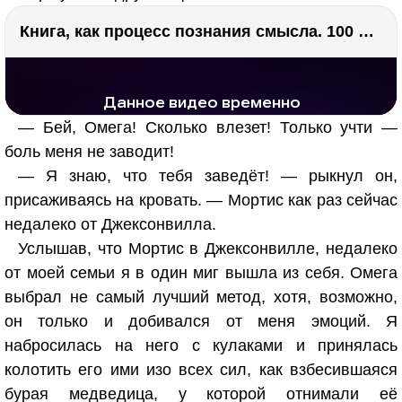
Книга, как процесс познания смысла. 100 великих книг: напутствие для читателя. Евгений Жаринов
РЕКЛАМА
РЕКЛАМА
1276 тыс. просмотров
25.3 тыс.
— Бей, Омега! Сколько влезет! Только учти —
боль меня не заводит!
— Я знаю, что тебя заведёт! — рыкнул он,
присаживаясь на кровать. — Мортис как раз сейчас
недалеко от Джексонвилла.
Услышав, что Мортис в Джексонвилле, недалеко
от моей семьи я в один миг вышла из себя. Омега
выбрал не самый лучший метод, хотя, возможно,
он только и добивался от меня эмоций. Я
набросилась на него с кулаками и принялась
колотить его ими изо всех сил, как взбесившаяся
бурая медведица, у которой отнимали её