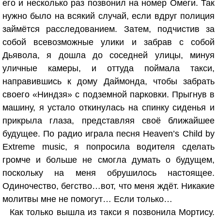
его и несколько раз позвонил на номер Омеги. Так
нужно было на всякий случай, если вдруг полиция
займётся расследованием. Затем, подчистив за
собой всевозможные улики и забрав с собой
Дьявола, я дошла до соседней улицы, минуя
уличные камеры, и оттуда поймала такси,
направившись к дому Даймонда, чтобы забрать
своего «Ниндзя» с подземной парковки. Прыгнув в
машину, я устало откинулась на спинку сиденья и
прикрыла глаза, представляя своё ближайшее
будущее. По радио играла песня Heaven’s Child by
Extreme music, я попросила водителя сделать
громче и больше не смогла думать о будущем,
поскольку на меня обрушилось настоящее.
Одиночество, бегство…вот, что меня ждёт. Никакие
молитвы мне не помогут… Если только…
Как только вышла из такси я позвонила Мортису.