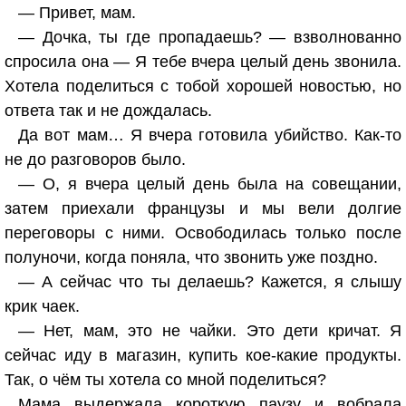
— Привет, мам.
— Дочка, ты где пропадаешь? — взволнованно
спросила она — Я тебе вчера целый день звонила.
Хотела поделиться с тобой хорошей новостью, но
ответа так и не дождалась.
Да вот мам… Я вчера готовила убийство. Как-то
не до разговоров было.
— О, я вчера целый день была на совещании,
затем приехали французы и мы вели долгие
переговоры с ними. Освободилась только после
полуночи, когда поняла, что звонить уже поздно.
‍​ ‌ ‌ ​ ​ ‌ ‌ ‌ ​ ​ ‌ ​ ‌ ‌ ​ ‌ ​ ​ ​ ‌ ​ ‌ ‌ ‌ ​ ‌ ‌ ​ ​ ​ ‌ ‌ ​ ​ ‌ ‌ ​ ‌ ​ ‌ ​ ​ ​ ‌ ​ ‌ ‌‍— А сейчас что ты делаешь? Кажется, я слышу
крик чаек.
— Нет, мам, это не чайки. Это дети кричат. Я
сейчас иду в магазин, купить кое-какие продукты.
Так, о чём ты хотела со мной поделиться?
Мама выдержала короткую паузу и вобрала