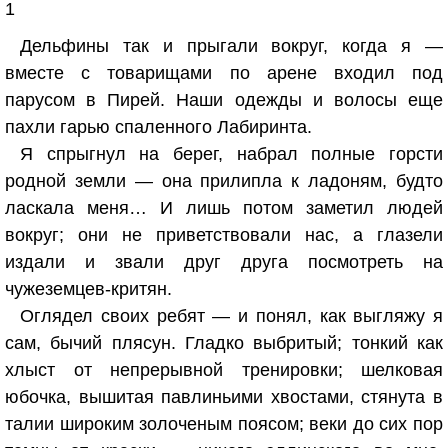
1
Дельфины так и прыгали вокруг, когда я —
вместе с товарищами по арене входил под
парусом в Пирей. Наши одежды и волосы еще
пахли гарью спаленного Лабиринта.
Я спрыгнул на берег, набрал полные горсти
родной земли — она прилипла к ладоням, будто
ласкала меня… И лишь потом заметил людей
вокруг; они не приветствовали нас, а глазели
издали и звали друг друга посмотреть на
чужеземцев-критян.
Оглядел своих ребят — и понял, как выгляжу я
сам, бычий плясун. Гладко выбритый; тонкий как
хлыст от непрерывной тренировки; шелковая
юбочка, вышитая павлиньими хвостами, стянута в
талии широким золоченым поясом; веки до сих пор