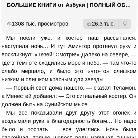
БОЛЬШИЕ КНИГИ от Азбуки | ПОЛНЫЙ ОБЗОР | Моя коллекция 20+ книг ??
РЕКЛАМА
РЕКЛАМА
1308 тыс. просмотров
26.3 тыс.
Мы поели уже, и костер наш рассыпался,
наступила ночь… И тут Аминтор протянул руку и
воскликнул: «Тезей! Смотри!» Далеко на севере, —
где в темноте сходились море и небо, — там что-то
слабо мерцало, и было это «что-то» слишком
низким и слишком красным для звезды.
— Первый свет дома нашего, — сказал Теламон,
а Менестей добавил: — Это сигнальный костер. Он
должен быть на Сунийском мысе.
Мы все показывали друг другу этот огонек и
воздымали руки в благодарность богам… Но надо
было и поспать — все улеглись. Ночь была
спокойная, только шелест волн нарушал тишину,