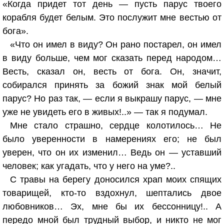
«Когда придет тот день — пусть парус твоего
корабля будет белым. Это послужит мне вестью от
бога».
«Что он имел в виду? Он рано постарел, он имел
в виду больше, чем мог сказать перед народом…
Весть, сказал он, весть от бога. Он, значит,
собирался принять за божий знак мой белый
парус? Но раз так, — если я выкрашу парус, — мне
уже не увидеть его в живых!..» — так я подумал.
Мне стало страшно, сердце колотилось… Не
было уверенности в намерениях его; не был
уверен, что он их изменил… Ведь он — уставший
человек; как угадать, что у него на уме?..
С травы на берегу доносился храп моих спящих
товарищей, кто-то вздохнул, шептались двое
любовников… Эх, мне бы их бессонницу!.. А
передо мной был трудный выбор, и никто не мог