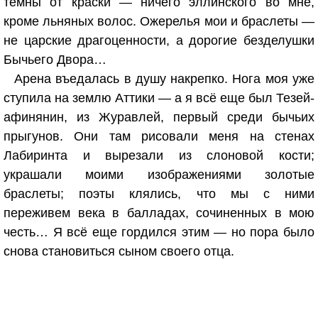
темны от краски — ничего эллинского во мне,
кроме льняных волос. Ожерелья мои и браслеты —
не царские драгоценности, а дорогие безделушки
Бычьего Двора…
Арена въедалась в душу накрепко. Нога моя уже
ступила на землю Аттики — а я всё еще был Тезей-
афинянин, из Журавлей, первый среди бычьих
прыгунов. Они там рисовали меня на стенах
Лабиринта и вырезали из слоновой кости;
украшали моими изображениями золотые
браслеты; поэты клялись, что мы с ними
переживем века в балладах, сочиненных в мою
честь… Я всё еще гордился этим — но пора было
снова становиться сыном своего отца.