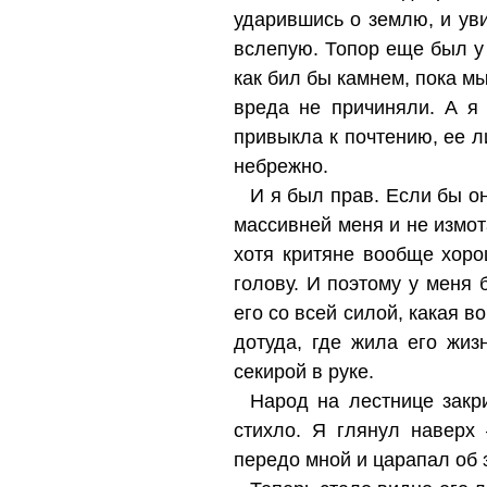
ударившись о землю, и уви
вслепую. Топор еще был у 
как бил бы камнем, пока мы
вреда не причиняли. А я
привыкла к почтению, ее 
небрежно.
И я был прав. Если бы о
массивней меня и не измота
хотя критяне вообще хоро
голову. И поэтому у меня
его со всей силой, какая 
дотуда, где жила его жиз
секирой в руке.
Народ на лестнице закр
стихло. Я глянул навер
передо мной и царапал об 