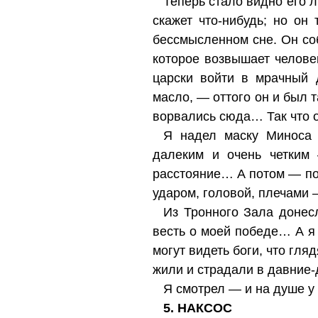
Теперь стало видно его 
скажет что-нибудь; но он
бессмысленном сне. Он соб
которое возвышает челове
царски войти в мрачный 
масло, — оттого он и был т
ворвались сюда… Так что 
Я надел маску Миноса 
далеким и очень четким
расстояние… А потом — пот
ударом, головой, плечами 
Из Тронного Зала донес
весть о моей победе… А я 
могут видеть боги, что гля
жили и страдали в давние
Я смотрел — и на душе у
5. НАКСОС