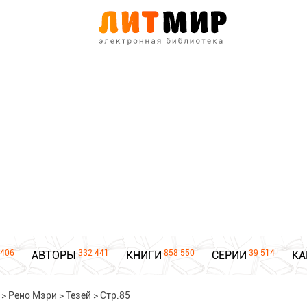
406
332 441
858 550
39 514
АВТОРЫ
КНИГИ
СЕРИИ
КА
>
Рено Мэри
>
Тезей
>
Стр.85