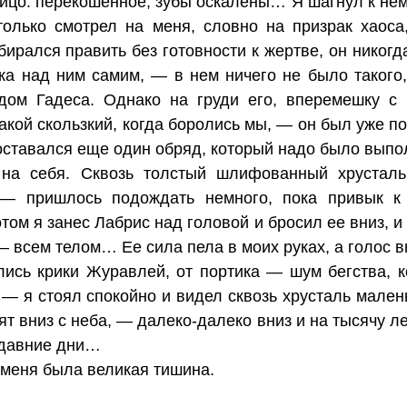
лицо: перекошенное, зубы оскалены… Я шагнул к нем
 только смотрел на меня, словно на призрак хаос
ирался править без готовности к жертве, он никог
ка над ним самим, — в нем ничего не было такого,
дом Гадеса. Однако на груди его, вперемешку с 
акой скользкий, когда боролись мы, — он был уже п
оставался еще один обряд, который надо было выпо
на себя. Сквозь толстый шлифованный хрусталь
 — пришлось подождать немного, пока привык к 
ом я занес Лабрис над головой и бросил ее вниз, и
— всем телом… Ее сила пела в моих руках, а голос в
лись крики Журавлей, от портика — шум бегства, 
— я стоял спокойно и видел сквозь хрусталь мален
дят вниз с неба, — далеко-далеко вниз и на тысячу л
-давние дни…
 меня была великая тишина.