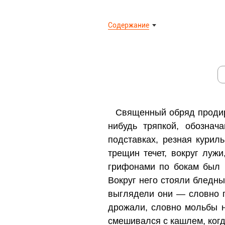
Содержание
Священный обряд продира
нибудь тряпкой, обозна
подставках, резная курил
трещин течет, вокруг лу
грифонами по бокам был п
Вокруг него стояли бледны
выглядели они — словно п
дрожали, словно мольбы 
смешивался с кашлем, ког