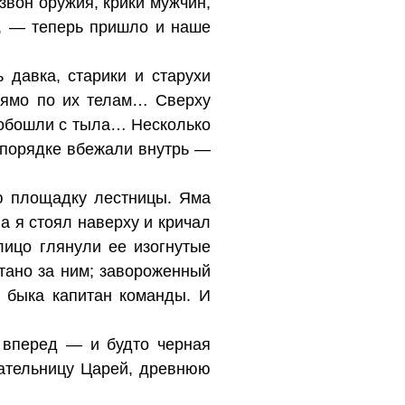
звон оружия, крики мужчин,
, — теперь пришло и наше
 давка, старики и старухи
прямо по их телам… Сверху
 обошли с тыла… Несколько
спорядке вбежали внутрь —
ю площадку лестницы. Яма
 а я стоял наверху и кричал
лицо глянули ее изогнутые
тано за ним; завороженный
т быка капитан команды. И
а вперед — и будто черная
дательницу Царей, древнюю