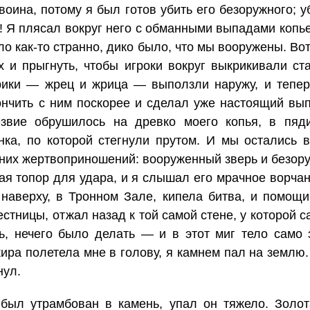
оина, потому я был готов убить его безоружного; у
! Я плясал вокруг него с обманными выпадами копье
о как-то странно, дико было, что мы вооружены. Вот
х и прыгнуть, чтобы игроки вокруг выкрикивали ст
ики — жрец и жрица — выползли наружу, и тепер
ончить с ним поскорее и сделал уже настоящий вып
вие обрушилось на древко моего копья, в пяди
нка, по которой стегнули прутом. И мы остались
вних жертвоприношений: вооруженный зверь и безор
я топор для удара, и я слышал его мрачное ворчан
наверху, в Тронном Зале, кипела битва, и помощи
естницы, отжал назад к той самой стене, у которой
ь, нечего было делать — и в этот миг тело само 
кира полетела мне в голову, я камнем пал на землю.
нул.
был утрамбован в камень, упал он тяжело. Золот