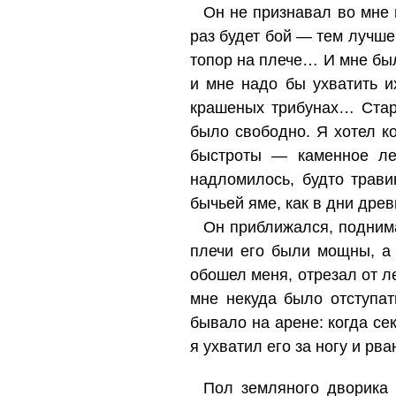
Он не признавал во мне в
раз будет бой — тем лучше
топор на плече… И мне был
и мне надо бы ухватить и
крашеных трибунах… Стар
было свободно. Я хотел к
быстроты — каменное лез
надломилось, будто трави
бычьей яме, как в дни дре
Он приближался, поднима
плечи его были мощны, а 
обошел меня, отрезал от л
мне некуда было отступат
бывало на арене: когда се
я ухватил его за ногу и рва
Пол земляного дворика 