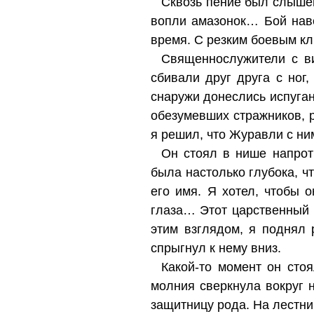
Сквозь пение был слышен
вопли амазонок… Бой нав
время. С резким боевым кл
Священнослужители с ви
сбивали друг друга с ног
снаружи донеслись испуга
обезумевших стражников, 
я решил, что Журавли с ни
Он стоял в нише напрот
была настолько глубока, чт
его имя. Я хотел, чтобы 
глаза… Этот царственный 
этим взглядом, я поднял 
спрыгнул к нему вниз.
Какой-то момент он сто
молния сверкнула вокруг 
защитницу рода. На лестн