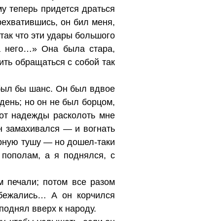
му теперь придется драться
рехватившись, он бил меня,
 так что эти удары большого
а него…» Она была стара,
ть обращаться с собой так
 был бы шанс. Он был вдвое
 день; но он не был борцом,
 от надежды расколоть мне
н замахивался — и вогнать
ирную тушу — но дошел-таки
 пополам, а я поднялся, с
м печали; потом все разом
бежались… А он корчился
поднял вверх к народу.