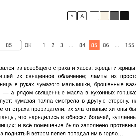
A
A
1
2
3
...
84
85
86
...
155
лся из всеобщего страха и хаоса: жрецы и жрицы в
чавшей их священное облачение; лампы из прост
ьница в руках чумазого мальчишки, брошенные ва
жи, — а рядом священные масла в кухонных горшк
уст; чумазая толпа смотрела в другую сторону, 
е от страха прорицатели; их златотканые хитоны б
аяцы, что нарядились в обноски богачей, купленны
нищих; и всё помещение было заполнено противным
да поднятый ветром пепел попадал им в горло…