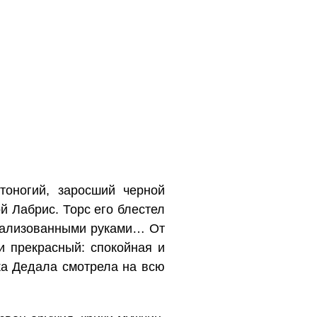
тоногий, заросший черной
ой Лабрис. Торс его блестел
арализованными руками… От
и прекрасный: спокойная и
ка Дедала смотрела на всю