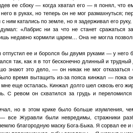
дев ее сбоку — когда хватал его — я понял, что е
него в руках, но теперь он не мог размахнуться; пе
 с ним катались по земле, но я задерживал его руку,
 думал: «Лабрис ни за что не станет сражаться з
лишь недавно кормили царем… Она не могла позволи
н отпустил ее и боролся бы двумя руками — у него
лся так, как я в тот бесконечно длинный и трудный
шо знают это дело, — он никак не мог отказаться
 было время вытащить из-за пояса кинжал — пока о
во мне еще осталась. Кинжал долго шел сквозь его ж
нь. С ревом он схватился за грудь и переломился
ичал, но в этом крике было больше изумления, че
х — все Журавли были невредимы, стражники раз
землю благородную маску Бога-Быка. Я сорвал ее и 