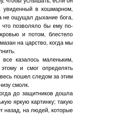
у, чтобы услышать, если он
а, увиденный в кошмарном,
да не ощущал дыхание бога,
 что позволяло бы ему по-
кровью и потом, блестело
омазан на царство, когда мы
лнить.
 все казалось маленьким,
этому и смог определять
 весь пошел следом за этим
низу смолк.
когда до защитников дошла
ькую яркую картинку; такую
ет назад, на людей, которые