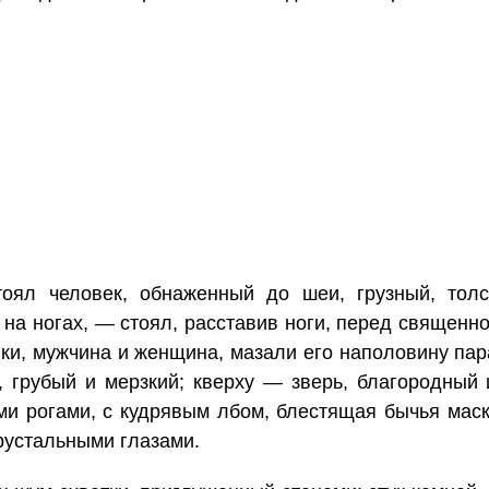
оял человек, обнаженный до шеи, грузный, толс
 на ногах, — стоял, расставив ноги, перед священн
ки, мужчина и женщина, мазали его наполовину п
, грубый и мерзкий; кверху — зверь, благородный 
ми рогами, с кудрявым лбом, блестящая бычья мас
рустальными глазами.