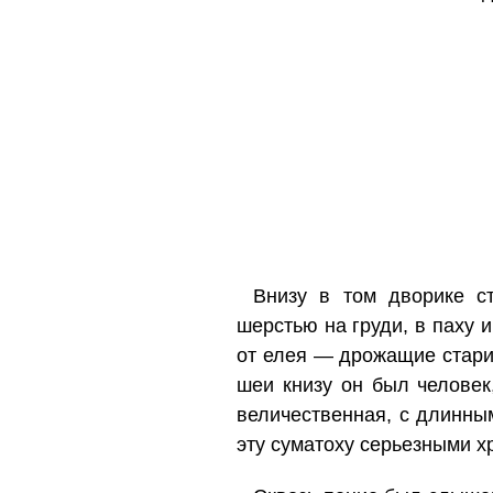
Внизу в том дворике ст
шерстью на груди, в паху и
от елея — дрожащие стари
шеи книзу он был человек
величественная, с длинны
эту суматоху серьезными х