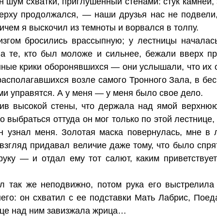
 шум схватки, приглушенный стенами: стук камней, 
ерху продолжался, — наши друзья нас не подвели
ичем я выскочил из темноты и ворвался в толпу.
згом бросились врассыпную; у лестницы началась
, а те, кто был моложе и сильнее, бежали вверх 
нные крики оборонявшихся — они услышали, что их
располагавшихся возле самого Тронного Зала, в бе
ми управятся. А у меня — у меня было свое дело.
ив высокой стены, что держала над ямой верхню
о выбраться оттуда он мог только по этой лестнице,
он узнал меня. Золотая маска повернулась, мне в 
взгляд придавал величие даже тому, что было спря
руку — и отдал ему тот салют, каким приветствуе
ял так же неподвижно, потом рука его выстрелил
него: он схватил с ее подставки Мать Лабрис, Пое
ице над ним завизжала жрица…