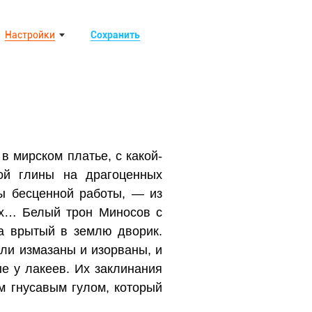
Настройки
Сохранить
 мирском платье, с какой-
ой глины на драгоценных
зы бесценной работы, — из
ах… Белый трон Миносов с
на врытый в землю дворик.
ыли измазаны и изорваны, и
е у лакеев. Их заклинания
 гнусавым гулом, который