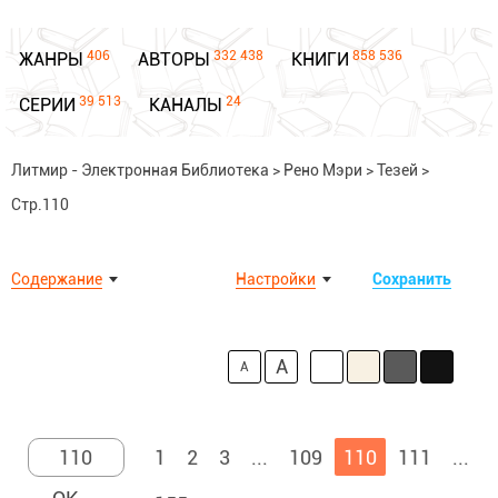
406
332 438
858 536
ЖАНРЫ
АВТОРЫ
КНИГИ
39 513
24
СЕРИИ
КАНАЛЫ
Литмир - Электронная Библиотека
>
Рено Мэри
>
Тезей
>
Стр.110
Содержание
Настройки
Сохранить
A
A
1
2
3
...
109
110
111
...