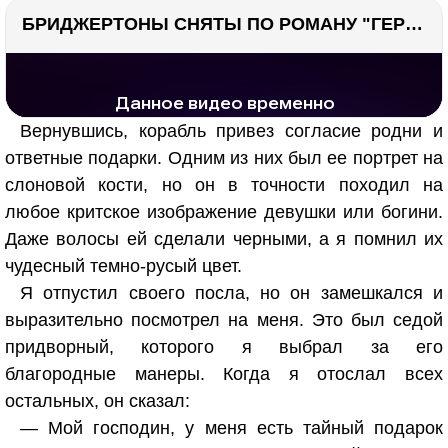
БРИДЖЕРТОНЫ СНЯТЫ ПО РОМАНУ "ГЕРЦОГ И Я". Стоит ли читать?
РЕКЛАМА
РЕКЛАМА
1293 тыс. просмотров
26.0 тыс.
Вернувшись, корабль привез согласие родни и
ответные подарки. Одним из них был ее портрет на
слоновой кости, но он в точности походил на
любое критское изображение девушки или богини.
Даже волосы ей сделали черными, а я помнил их
чудесный темно-русый цвет.
Я отпустил своего посла, но он замешкался и
выразительно посмотрел на меня. Это был седой
придворный, которого я выбрал за его
благородные манеры. Когда я отослал всех
остальных, он сказал:
— Мой господин, у меня есть тайный подарок