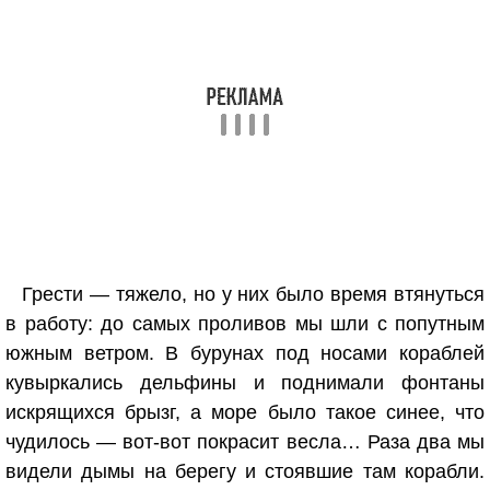
Грести — тяжело, но у них было время втянуться
в работу: до самых проливов мы шли с попутным
южным ветром. В бурунах под носами кораблей
кувыркались дельфины и поднимали фонтаны
искрящихся брызг, а море было такое синее, что
чудилось — вот-вот покрасит весла… Раза два мы
видели дымы на берегу и стоявшие там корабли.