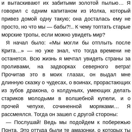
и вытаскивают их забитыми золотой пылью… Я
говорил с одним капитаном из Иолка, который
привез домой одну такую; она досталась ему не
просто, но что мы — бабы?!.. К чему топтать старые
морские тропы, если можно увидеть мир?
Я начал было: «Мы могли бы отплыть после
Крита…» — но уже знал, что тогда времени не
останется. Всю жизнь я мечтал увидеть страны за
проливами, на задворках северного ветра!
Прочитав это в моих глазах, он выдал мне
длинную сказку о чудесах, о воинах, прорастающих
из зубов дракона, о колдуньях, умеющих делать
стариков молодыми в волшебной купели, и о
прочей чепухе, сочиненной моряками… Я
рассмеялся. Тогда он зашел с другой стороны:
— Послушай! Ведь мы подойдем к побережью
Понта. Это оттуда были те амазонки, о которых ты