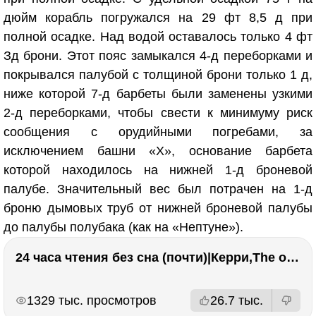
дюйм корабль погружался на 29 фт 8,5 д при
полной осадке. Над водой оставалось только 4 фт
Зд брони. Этот пояс замыкался 4-д переборками и
покрывался палубой с толщиной брони только 1 д,
ниже которой 7-д барбеты были заменены узкими
2-д переборками, чтобы свести к минимуму риск
сообщения с орудийными погребами, за
исключением башни «X», основание барбета
которой находилось на нижней 1-д броневой
палубе. Значительный вес был потрачен на 1-д
броню дымовых труб от нижней броневой палубы
до палубы полубака (как на «Нептуне»).
24 часа чтения без сна (почти)|Керри,The one единственный, Адвокат дьявола
РЕКЛАМА
РЕКЛАМА
1329 тыс. просмотров
26.7 тыс.