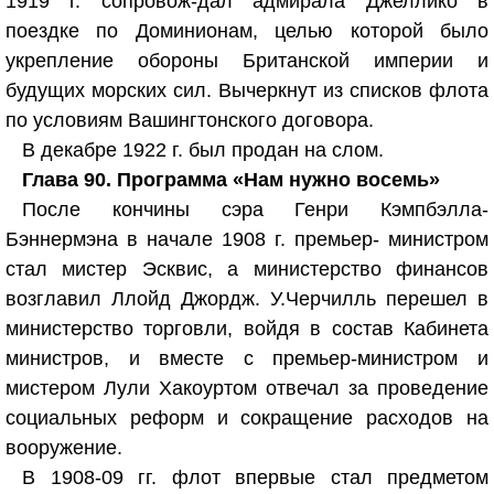
1919 г. сопровож-дал адмирала Джеллико в
поездке по Доминионам, целью которой было
укрепление обороны Британской империи и
будущих морских сил. Вычеркнут из списков флота
по условиям Вашингтонского договора.
В декабре 1922 г. был продан на слом.
Глава 90. Программа «Нам нужно восемь»
После кончины сэра Генри Кэмпбэлла-
Бэннермэна в начале 1908 г. премьер- министром
стал мистер Эсквис, а министерство финансов
возглавил Ллойд Джордж. У.Черчилль перешел в
министерство торговли, войдя в состав Кабинета
министров, и вместе с премьер-министром и
мистером Лули Хакоуртом отвечал за проведение
социальных реформ и сокращение расходов на
вооружение.
В 1908-09 гг. флот впервые стал предметом