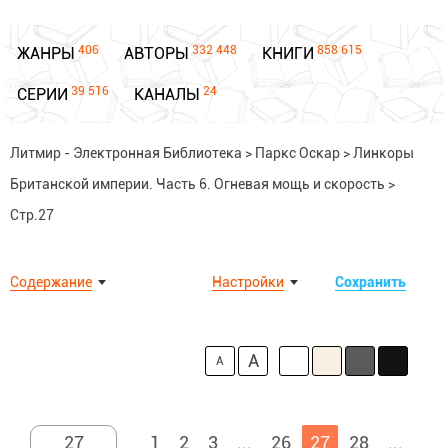
406
332 448
858 615
ЖАНРЫ
АВТОРЫ
КНИГИ
39 516
24
СЕРИИ
КАНАЛЫ
Литмир - Электронная Библиотека
>
Паркс Оскар
>
Линкоры
Британской империи. Часть 6. Огневая мощь и скорость
>
Стр.27
Содержание
Настройки
Сохранить
A
A
1
2
3
...
26
27
28
...