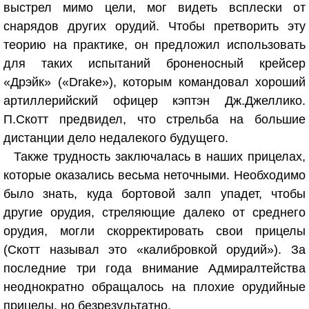
выстрел мимо цели, мог видеть всплески от
снарядов других орудий. Чтобы претворить эту
теорию на практике, он предложил использовать
для таких испытаний броненосный крейсер
«Дрэйк» («Drake»), которым командовал хороший
артиллерийский офицер кэптэн Дж.Джеллико.
П.Скотт предвидел, что стрельба на большие
дистанции дело недалекого будущего.
Также трудность заключалась в наших прицелах,
которые оказались весьма неточными. Необходимо
было знать, куда бортовой залп упадет, чтобы
другие орудия, стреляющие далеко от среднего
орудия, могли скорректировать свои прицелы
(Скотт называл это «калибровкой орудий»). За
последние три года внимание Адмиралтейства
неоднократно обращалось на плохие орудийные
прицелы, но безрезультатно.