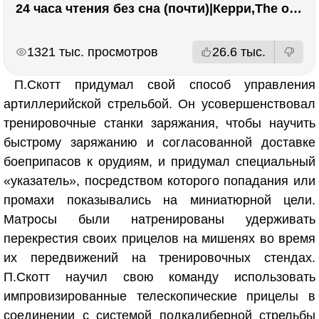
24 часа чтения без сна (почти)|Керри,The one единственный, Адвокат дьявола
РЕКЛАМА
РЕКЛАМА
1321 тыс. просмотров
26.6 тыс.
П.Скотт придумал свой способ управления
артиллерийской стрельбой. Он усовершенствовал
тренировочные станки заряжания, чтобы научить
быстрому заряжанию и согласованной доставке
боеприпасов к орудиям, и придумал специальный
«указатель», посредством которого попадания или
промахи показывались на миниатюрной цели.
Матросы были натренированы удерживать
перекрестия своих прицелов на мишенях во время
их передвижений на тренировочных стендах.
П.Скотт научил свою команду использовать
импровизированные телескопические прицелы в
соединении с системой подкалиберной стрельбы