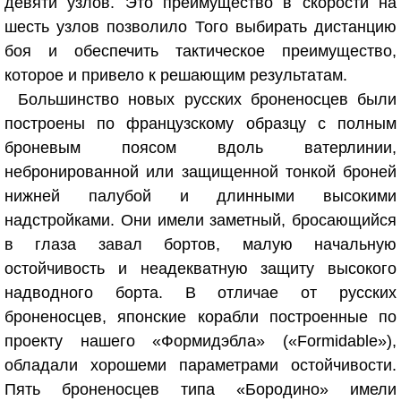
девяти узлов. Это преимущество в скорости на
шесть узлов позволило Того выбирать дистанцию
боя и обеспечить тактическое преимущество,
которое и привело к решающим результатам.
Большинство новых русских броненосцев были
построены по французскому образцу с полным
броневым поясом вдоль ватерлинии,
небронированной или защищенной тонкой броней
нижней палубой и длинными высокими
надстройками. Они имели заметный, бросающийся
в глаза завал бортов, малую начальную
остойчивость и неадекватную защиту высокого
надводного борта. В отличае от русских
броненосцев, японские корабли построенные по
проекту нашего «Формидэбла» («Formidable»),
обладали хорошеми параметрами остойчивости.
Пять броненосцев типа «Бородино» имели