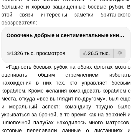
большие и хорошо защищенные боевые рубки. В
этой связи интересны заметки британского
обозревателя:
Оооочень добрые и сентиментальные книги. Бабушка велела кланяться и История Артура Трулава
РЕКЛАМА
РЕКЛАМА
1326 тыс. просмотров
26.5 тыс.
«Годность боевых рубок на обоих флотах можно
оценивать общим стремлением избегать
нахождения в них тех, кто управляет боевым
кораблем. Кроме желания командовать кораблем с
места, откуда «все выглядит по-другому», был еще
и моральный аспект: командиру трудно было
укрываться за броней, в то время как на верхней и
шлюпочной палубах находилось много матросов,
которые передавали данные о дистанциях и