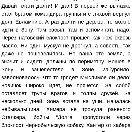
Давай плати долги! И дал! В первой же вылазке
стал братом командира группы и с лихвой вернул
долг Евлампию. А раз долги не держат, то можно
идти в Зону. Там забыл, там и вспоминать надо.
Через натовский блокпост прошел как нож сквозь
масло. Ни один мускул не дрогнул, а совесть, так
даже не пошевелилась. Не ваша это земля, а
значит и сидеть должны по периметру. Вошел в
Зону и зашелестело в Зоне, забурлило,
заволновалось. Что-то грядет! Мыслимое ли дело:
новичок широко идет, не прячется. За собой
оставляет трупы врагов и толпы друзей. За
несколько дней, Зона встала на уши. Началась
небывальщина. Химера не тронула раненого
Сталкера, бойцы "Долга" пропустили через
блокпост Чернобыльскую собаку, Хантер от хабара