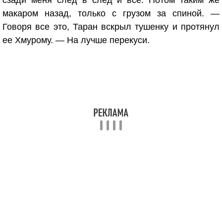
сзади меня след в след и все. Потом таким же
макаром назад, только с грузом за спиной. —
Говоря все это, Таран вскрыл тушенку и протянул
ее Хмурому. — На лучше перекуси.