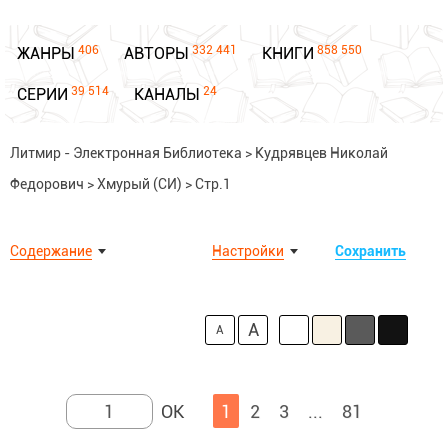
406
332 441
858 550
ЖАНРЫ
АВТОРЫ
КНИГИ
39 514
24
СЕРИИ
КАНАЛЫ
Литмир - Электронная Библиотека
>
Кудрявцев Николай
Федорович
>
Хмурый (СИ)
>
Стр.1
Содержание
Настройки
Сохранить
A
A
1
2
3
...
81