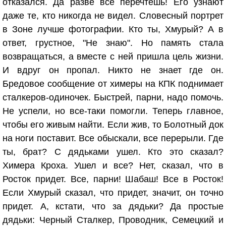
отказался. Да разве все перечтешь! Его узнают
даже те, кто никогда не видел. Словесный портрет
в Зоне лучше фотографии. Кто ты, Хмурый? А в
ответ, грустное, "Не знаю". Но память стала
возвращаться, а вместе с ней пришла цель жизни.
И вдруг он пропал. Никто не знает где он.
Бредовое сообщение от химеры на КПК поднимает
сталкеров-одиночек. Быстрей, парни, надо помочь.
Не успели, но все-таки помогли. Теперь главное,
чтобы его живым найти. Если жив, то Болотный док
на ноги поставит. Все обыскали, все перерыли. Где
ты, брат? С дядьками ушел. Кто это сказал?
Химера Кроха. Ушел и все? Нет, сказал, что в
Росток придет. Все, парни! Шабаш! Все в Росток!
Если Хмурый сказал, что придет, значит, он точно
придет. А, кстати, что за дядьки? Да простые
дядьки: Черный Сталкер, Проводник, Семецкий и