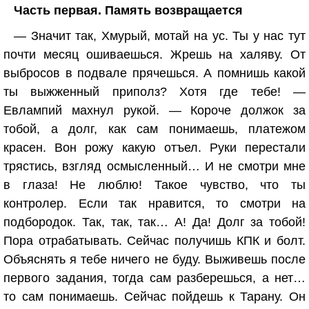
Часть первая. Память возвращается
— Значит так, Хмурый, мотай на ус. Ты у нас тут
почти месяц ошиваешься. Жрешь на халяву. От
выбросов в подвале прячешься. А помнишь какой
ты выжженный приполз? Хотя где тебе! —
Евлампий махнул рукой. — Короче должок за
тобой, а долг, как сам понимаешь, платежом
красен. Вон рожу какую отъел. Руки перестали
трястись, взгляд осмысленный… И не смотри мне
в глаза! Не люблю! Такое чувство, что ты
контролер. Если так нравится, то смотри на
подбородок. Так, так, так… А! Да! Долг за тобой!
Пора отрабатывать. Сейчас получишь КПК и болт.
Объяснять я тебе ничего не буду. Выживешь после
первого задания, тогда сам разберешься, а нет…
то сам понимаешь. Сейчас пойдешь к Тарану. Он