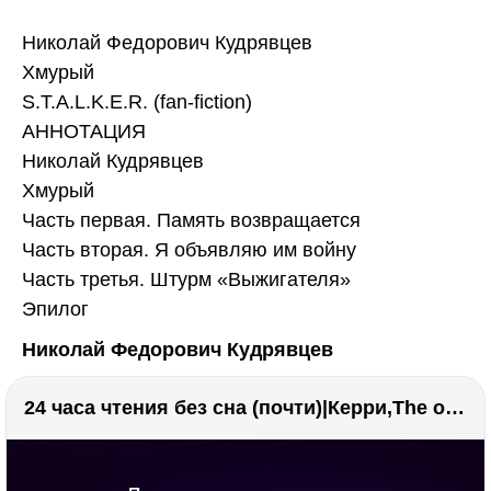
Николай Федорович Кудрявцев
Хмурый
S.T.A.L.K.E.R. (fan-fiction)
АННОТАЦИЯ
Николай Кудрявцев
Хмурый
Часть первая. Память возвращается
Часть вторая. Я объявляю им войну
Часть третья. Штурм «Выжигателя»
Эпилог
Николай Федорович Кудрявцев
24 часа чтения без сна (почти)|Керри,The one единственный, Адвокат дьявола
РЕКЛАМА
РЕКЛАМА
1295 тыс. просмотров
26.0 тыс.