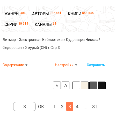
406
332 441
858 545
ЖАНРЫ
АВТОРЫ
КНИГИ
39 514
24
СЕРИИ
КАНАЛЫ
Литмир - Электронная Библиотека
>
Кудрявцев Николай
Федорович
>
Хмурый (СИ)
>
Стр.3
Содержание
Настройки
Сохранить
A
A
1
2
3
4
...
81