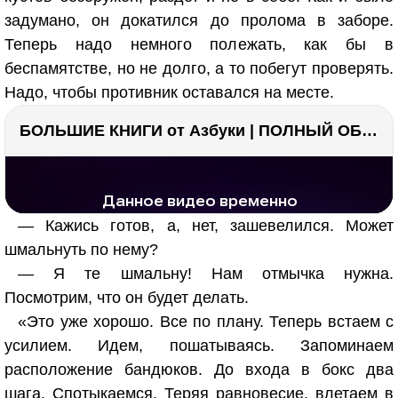
задумано, он докатился до пролома в заборе.
Теперь надо немного полежать, как бы в
беспамятстве, но не долго, а то побегут проверять.
Надо, чтобы противник оставался на месте.
БОЛЬШИЕ КНИГИ от Азбуки | ПОЛНЫЙ ОБЗОР | Моя коллекция 20+ книг ??
РЕКЛАМА
РЕКЛАМА
1294 тыс. просмотров
26.0 тыс.
— Кажись готов, а, нет, зашевелился. Может
шмальнуть по нему?
— Я те шмальну! Нам отмычка нужна.
Посмотрим, что он будет делать.
«Это уже хорошо. Все по плану. Теперь встаем с
усилием. Идем, пошатываясь. Запоминаем
расположение бандюков. До входа в бокс два
шага. Спотыкаемся. Теряя равновесие, влетаем в