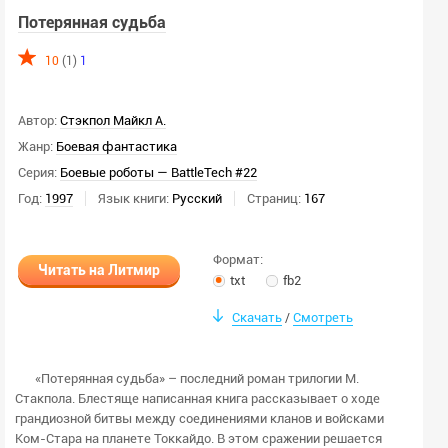
Потерянная судьба
10
(1)
1
Автор:
Стэкпол Майкл А.
Жанр:
Боевая фантастика
Серия:
Боевые роботы — BattleTech #22
Год:
1997
Язык книги:
Русский
Страниц:
167
Формат:
Читать на Литмир
txt
fb2
Скачать
Смотреть
/
«Потерянная судьба» – последний роман трилогии М.
Стакпола. Блестяще написанная книга рассказывает о ходе
грандиозной битвы между соединениями кланов и войсками
Ком-Стара на планете Токкайдо. В этом сражении решается