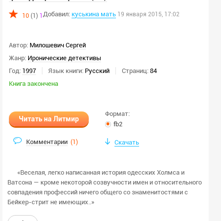
Добавил:
куськина мать
19 января 2015, 17:02
10
(1)
1
Автор:
Милошевич Сергей
Жанр:
Иронические детективы
Год:
1997
Язык книги:
Русский
Страниц:
84
Книга закончена
Формат:
Читать на Литмир
fb2
Комментарии
(
1
)
Скачать
«Веселая, легко написанная история одесских Холмса и
Ватсона — кроме некоторой созвучности имен и относительного
совпадения профессий ничего общего со знаменитостями с
Бейкер-стрит не имеющих..»