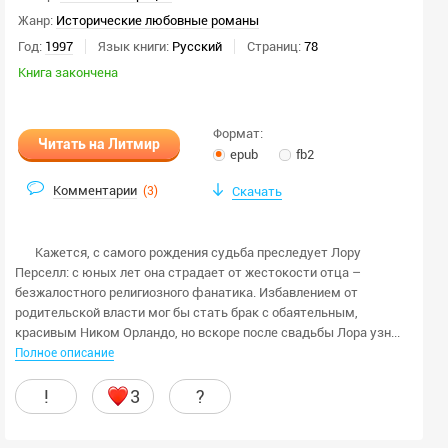
Жанр:
Исторические любовные романы
Год:
1997
Язык книги:
Русский
Страниц:
78
Книга закончена
Формат:
Читать на Литмир
epub
fb2
Комментарии
(
3
)
Скачать
Кажется, с самого рождения судьба преследует Лору
Перселл: с юных лет она страдает от жестокости отца –
безжалостного религиозного фанатика. Избавлением от
родительской власти мог бы стать брак с обаятельным,
красивым Ником Орландо, но вскоре после свадьбы Лора узн...
Полное описание
!
3
?