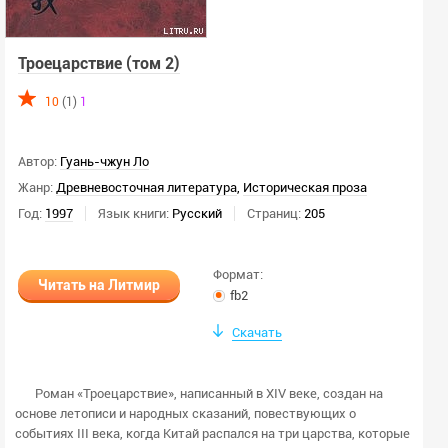
Троецарствие (том 2)
10
(1)
1
Автор:
Гуань-чжун Ло
Жанр:
Древневосточная литература
,
Историческая проза
Год:
1997
Язык книги:
Русский
Страниц:
205
Формат:
Читать на Литмир
fb2
Скачать
Роман «Троецарствие», написанный в XIV веке, создан на
основе летописи и народных сказаний, повествующих о
событиях III века, когда Китай распался на три царства, которые