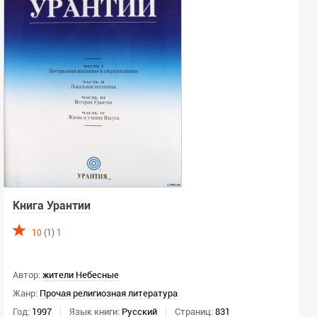
Всего выбрано -
0
Язык:
Любой
Язык оригинала:
Любой
Ключевое слово:
Книга Урантии
10
(1)
1
Год:
г.
г.
Автор:
жители Небесные
Жанр:
Прочая религиозная литература
Год:
1997
Язык книги:
Русский
Страниц:
831