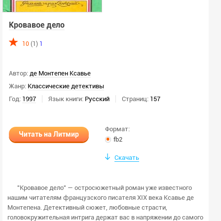
Кровавое дело
10
(1)
1
Автор:
де Монтепен Ксавье
Жанр:
Классические детективы
Год:
1997
Язык книги:
Русский
Страниц:
157
Формат:
Читать на Литмир
fb2
Скачать
"Кровавое дело" — остросюжетный роман уже известного
нашим читателям французского писателя XIX века Ксавье де
Монтепена. Детективный сюжет, любовные страсти,
головокружительная интрига держат вас в напряжении до самого