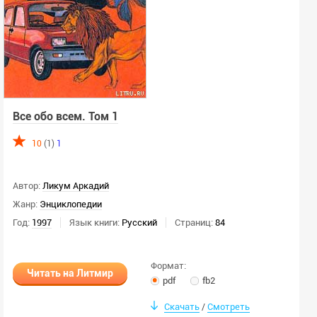
Все обо всем. Том 1
10
(1)
1
Автор:
Ликум Аркадий
Жанр:
Энциклопедии
Год:
1997
Язык книги:
Русский
Страниц:
84
Формат:
Читать на Литмир
pdf
fb2
Скачать
Смотреть
/