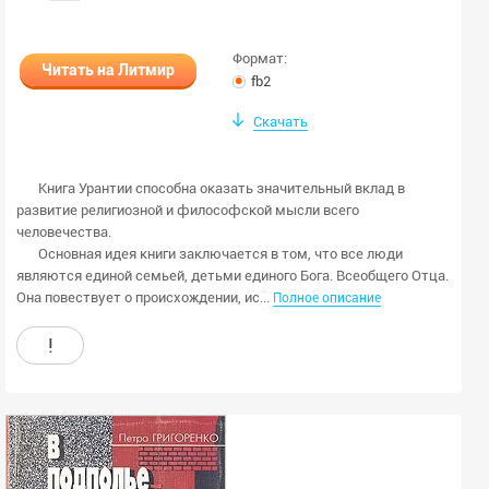
Формат:
Любой
fb2
Формат:
Читать на Литмир
html
txt
fb2
rtf
docx
Скачать
odt
doc
epub
pdf
Книга Урантии способна оказать значительный вклад в
djvu
mp3
развитие религиозной и философской мысли всего
человечества.
m4b
ogg
Основная идея книги заключается в том, что все люди
Количество страниц:
являются единой семьей, детьми единого Бога. Всеобщего Отца.
Она повествует о происхо­ждении, ис...
Полное описание
стр.
стр.
!
Текст книги:
Закончен или неизвестно