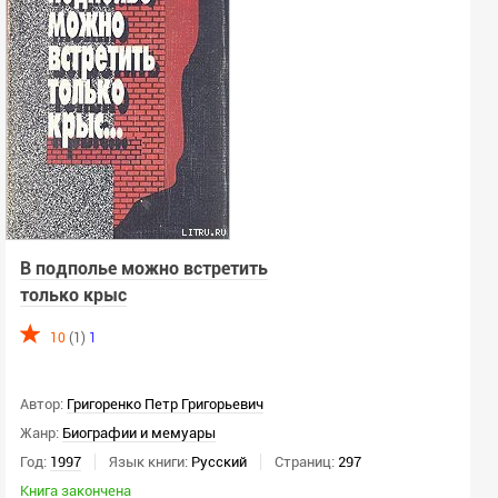
Сортировать:
По релевантности
СИ:
Не важно
Только СИ
В подполье можно встретить
Скрыть СИ
только крыс
ЛП:
10
(1)
1
Не важно
Только ЛП
Автор:
Григоренко Петр Григорьевич
Скрыть ЛП
Жанр:
Биографии и мемуары
Год:
1997
Язык книги:
Русский
Страниц:
297
Пол автора:
Книга закончена