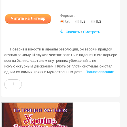
любой
мужской
Формат:
Читать на Литмир
txt
fb2
fb2
женский
Скачать
Смотреть
/
Скрыть закрытые книги
Применить
Поверив в юности в идеалы революции, он верой и правдой
служил режиму. И служил честно: взлеты и падения в его карьере
Очистить
всегда были следствием внутренних убеждений, а не
конъюнктурным движением. Плоть от плоти системы, он стал
одним из самых ярких и мужественных деят...
Полное описание
!