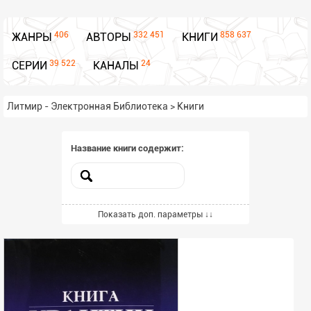
406
332 451
858 637
ЖАНРЫ
АВТОРЫ
КНИГИ
39 522
24
СЕРИИ
КАНАЛЫ
Литмир - Электронная Библиотека
>
Книги
Название книги содержит:
Включённые жанры
Показать доп. параметры ↓↓
Выбрать жанры из списка
Всего выбрано -
0
Исключённые жанры
Выбрать жанры из списка