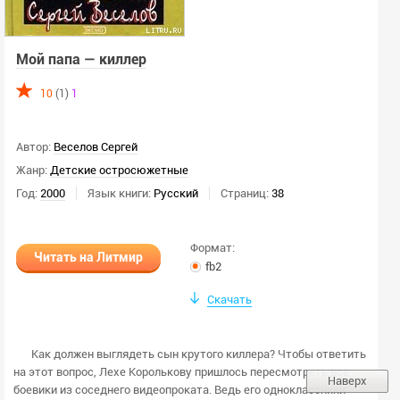
Мой папа — киллер
10
(1)
1
Автор:
Веселов Сергей
Жанр:
Детские остросюжетные
Год:
2000
Язык книги:
Русский
Страниц:
38
Формат:
Читать на Литмир
fb2
Скачать
Как должен выглядеть сын крутого киллера? Чтобы ответить
на этот вопрос, Лехе Королькову пришлось пересмотреть все
Наверх
боевики из соседнего видеопроката. Ведь его одноклассники