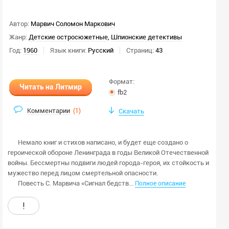
Автор:
Марвич Соломон Маркович
Жанр:
Детские остросюжетные
,
Шпионские детективы
Год:
1960
Язык книги:
Русский
Страниц:
43
Формат:
Читать на Литмир
fb2
Комментарии
(
1
)
Скачать
Немало книг и стихов написано, и будет еще создано о
героической обороне Ленинграда в годы Великой Отечественной
войны. Бессмертны подвиги людей города-героя, их стойкость и
мужество перед лицом смертельной опасности.
Повесть С. Марвича «Сигнал бедств...
Полное описание
!