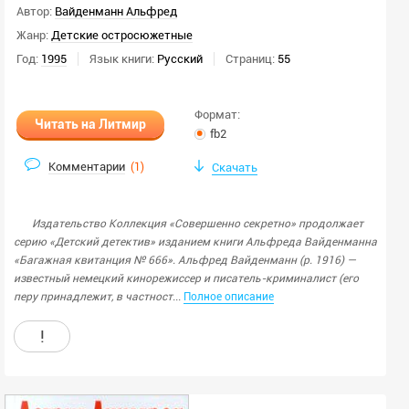
Автор:
Вайденманн Альфред
Жанр:
Детские остросюжетные
Год:
1995
Язык книги:
Русский
Страниц:
55
Формат:
Читать на Литмир
fb2
Комментарии
(
1
)
Скачать
Издательство Коллекция «Совершенно секретно» продолжает
серию «Детский детектив» изданием книги Альфреда Вайденманна
«Багажная квитанция № 666». Альфред Вайденманн (р. 1916) —
известный немецкий кинорежиссер и писатель-криминалист (его
...
перу принадлежит, в частност
Полное описание
!