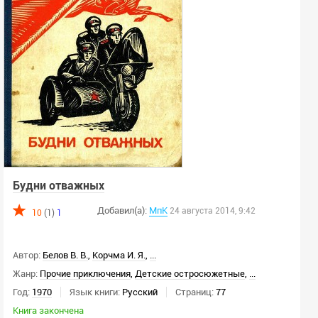
Будни отважных
Добавил(а):
МпК
24 августа 2014, 9:42
10
(1)
1
Автор:
Белов В. В.
,
Корчма И. Я.
,
...
Жанр:
Прочие приключения
,
Детские остросюжетные
,
...
Год:
1970
Язык книги:
Русский
Страниц:
77
Книга закончена