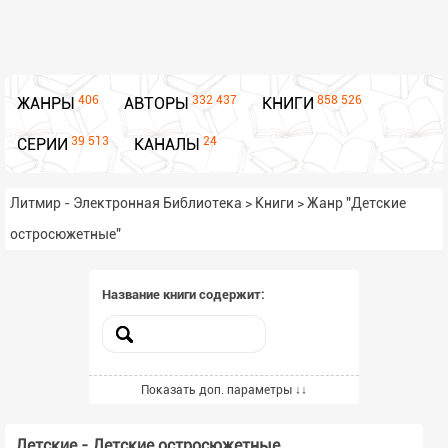
406
332 437
858 526
ЖАНРЫ
АВТОРЫ
КНИГИ
39 513
24
СЕРИИ
КАНАЛЫ
Литмир - Электронная Библиотека
>
Книги
>
Жанр "Детские
остросюжетные"
Название книги содержит:
Включённые жанры
Показать доп. параметры ↓↓
Выбрать жанры из списка
Детские - Детские остросюжетные
Всего выбрано -