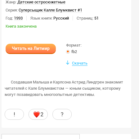
Жанр:
Детские остросюжетные
Серия:
Суперсыщик Калле Блумквист #1
Год:
1993
Язык книги:
Русский
Страниц:
51
Книга закончена
Формат:
Читать на Литмир
fb2
Скачать
Создавшая Малыша и Карлсона Астрид Линдгрен знакомит
читателей с Кале Блумквистом — юным сыщиком, которому
могут позавидовать многоопытные детективы.
!
2
?