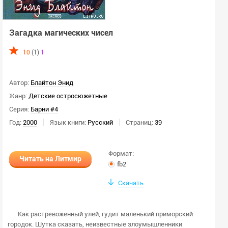
Загадка магических чисел
10
(1)
1
Автор:
Блайтон Энид
Жанр:
Детские остросюжетные
Серия:
Барни #4
Год:
2000
Язык книги:
Русский
Страниц:
39
Формат:
Читать на Литмир
fb2
Скачать
Как растревоженный улей, гудит маленький приморский
городок. Шутка сказать, неизвестные злоумышленники