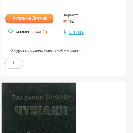
Формат:
Читать на Литмир
fb2
Комментарии
(
1
)
Скачать
О суровых буднях советской милиции
!