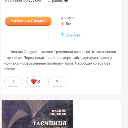
Язык книги:
Русский
Страниц:
40
Формат:
Читать на Литмир
fb2
Скачать
Уильям Голдинг - жалкий трусливый лжец. НАШИ мальчишки
- не такие. Перед вами - зелёное море тайги, хунхузы, золото
Колчака и современные пионеры-герои. А вообще-то всё без
шуток…
!
3
?