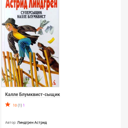
Калле Блумквист-сыщик
10
(1)
1
Автор:
Линдгрен Астрид