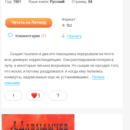
Год:
1961
Язык книги:
Русский
Страниц:
84
Скрыть ЛП
Формат:
Пол автора:
Читать на Литмир
fb2
любой
Комментарии
(
1
)
Скачать
мужской
женский
Сыщик Ньюмен и два его помощника перерывали на почте
всю дневную корреспонденцию. Они разглядывали почерки в
Скрыть закрытые книги
лупу, а некоторые письма вскрывали. Но сыщик не находил того,
Применить
что искал, и потому раздражался. А когда ему попались
конверты, надписанные еще не установившимс...
Полное
Очистить
описание
!
1
?