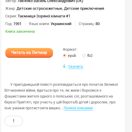
Автор:
Лисенко Василь Олександрович
(UK)
Жанр:
Детские остросюжетные
,
Детские приключения
Серия:
Таємниця Зоряної кімнати #1
Год:
1991
Язык книги:
Украинский
Страниц:
80
Книга закончена
Формат:
Читать на Литмир
epub
fb2
Скачать
У пригодницькій повісті розповідається про початок Великої
Вітчизняної війни, йдеться про те, як жили і боролися з
фашистами жителі одного з поліських сіл, розташованого на
березі Прип'яті, про участь у цій боротьбі дітей і дорослих, про
їхнє уміння протистояти вишко...
Полное описание
!