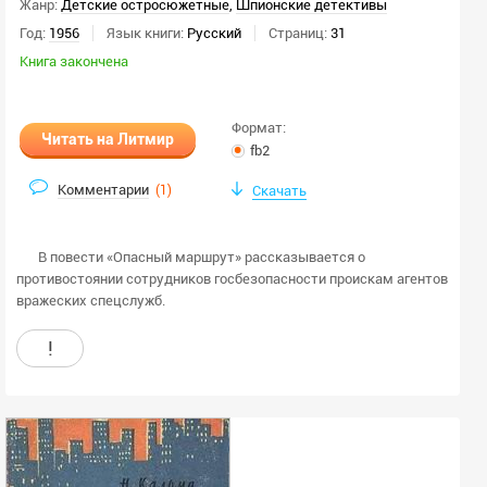
Жанр:
Детские остросюжетные
,
Шпионские детективы
г.
г.
Год:
1956
Язык книги:
Русский
Страниц:
31
Книга закончена
Формат:
Формат:
Любой
fb2
Читать на Литмир
fb2
html
txt
Комментарии
(
1
)
Скачать
rtf
docx
odt
doc
В повести «Опасный маршрут» рассказывается о
epub
pdf
противостоянии сотрудников госбезопасности проискам агентов
djvu
mp3
вражеских спецслужб.
m4b
ogg
!
Количество страниц:
стр.
стр.