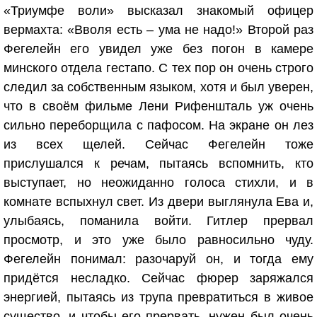
«Триумфе воли» высказал знакомый офицер
вермахта: «Вволя есть – ума не надо!» Второй раз
Фегелейн его увидел уже без погон в камере
минского отдела гестапо. С тех пор он очень строго
следил за собственным языком, хотя и был уверен,
что в своём фильме Лени Рифеншталь уж очень
сильно переборщила с пафосом. На экране он лез
из всех щелей. Сейчас Фегелейн тоже
прислушался к речам, пытаясь вспомнить, кто
выступает, но неожиданно голоса стихли, и в
комнате вспыхнул свет. Из двери выглянула Ева и,
улыбаясь, поманила войти. Гитлер прервал
просмотр, и это уже было равносильно чуду.
Фегелейн понимал: разочаруй он, и тогда ему
придётся несладко. Сейчас фюрер заряжался
энергией, пытаясь из трупа превратиться в живое
существо, и чтобы его прервать, нужен был очень