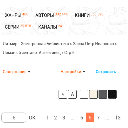
406
332 444
858 596
ЖАНРЫ
АВТОРЫ
КНИГИ
39 515
24
СЕРИИ
КАНАЛЫ
Литмир - Электронная Библиотека
>
Заспа Петр Иванович
>
Ломаный сентаво. Аргентинец
>
Стр.6
Содержание
Настройки
Сохранить
A
A
1
2
3
...
5
6
7
...
13