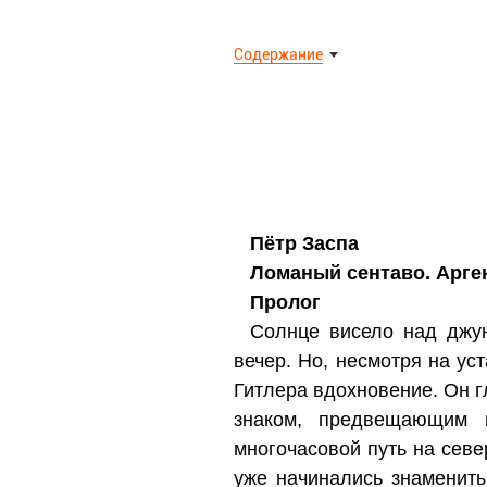
Содержание
Пётр Заспа
Ломаный сентаво. Арге
Пролог
Солнце висело над джун
вечер. Но, несмотря на ус
Гитлера вдохновение. Он 
знаком, предвещающим 
многочасовой путь на севе
уже начинались знамениты