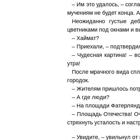
– Им это удалось, – согл
мучениям не будет конца. А
Неожиданно густые деб
цветниками под окнами и 
– Хаймат?
– Приехали, – подтверди
– Чудесная картина! – в
утра!
После мрачного вида спле
городок.
– Жителям пришлось потру
– А где люди?
– На площади Фатерлянд
– Площадь Отечества! Оч
стряхнуть усталость и наст
– Увидите, – увильнул от