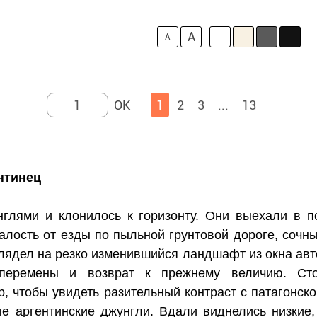
A
A
1
2
3
...
13
нтинец
глями и клонилось к горизонту. Они выехали в п
талость от езды по пыльной грунтовой дороге, сочн
глядел на резко изменившийся ландшафт из окна авт
перемены и возврат к прежнему величию. Сто
р, чтобы увидеть разительный контраст с патагонск
е аргентинские джунгли. Вдали виднелись низкие