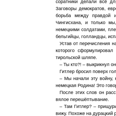
соратники делали всё дл
Заговоры демократов, евр
борьба между правдой 
Чингисхана, и только мы
немецкими солдатами, пле
бельгийцы, голландцы, исп
Устав от перечисления н
которого сформулировал
тирольской шляпе.
– Ты кто?! – выкрикнул он
Гитлер бросил поверх гол
– Мы начали эту войну, 
немецкая Родина! Это гов
После этих слов он рас
вялое перешёптывание.
– Там Гитлер? – прищури
вижу. Похоже на дурацкий 