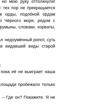
 но мою руку оттолкнули!
с тех пор не прекращается
е орды, подобной ордам
до Чёрного моря, рядом с
румыны, словаки, хорваты,
ал недоумённый ропот, суть
 в видавшей виды старой
.
 пока её не выиграет наша
площади пробежало только
 – Где он? Покажите. Я не