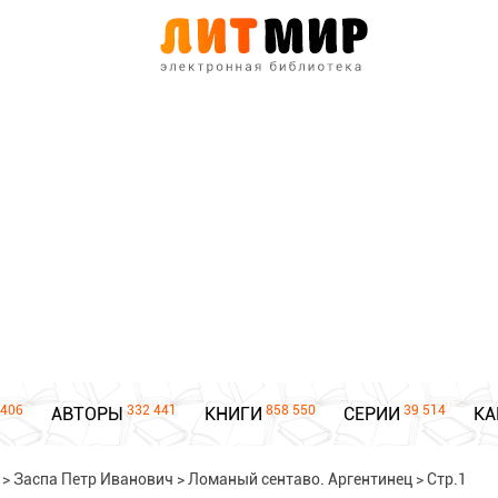
406
332 441
858 550
39 514
АВТОРЫ
КНИГИ
СЕРИИ
КА
>
Заспа Петр Иванович
>
Ломаный сентаво. Аргентинец
>
Стр.1