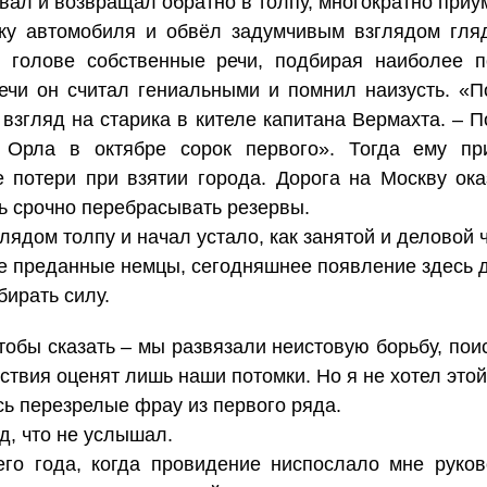
овал и возвращал обратно в толпу, многократно при
ку автомобиля и обвёл задумчивым взглядом гля
в голове собственные речи, подбирая наиболее 
речи он считал гениальными и помнил наизусть. «По
взгляд на старика в кителе капитана Вермахта. – П
 Орла в октябре сорок первого». Тогда ему пр
 потери при взятии города. Дорога на Москву ока
ь срочно перебрасывать резервы.
лядом толпу и начал устало, как занятой и деловой 
е преданные немцы, сегодняшнее появление здесь д
бирать силу.
 чтобы сказать – мы развязали неистовую борьбу, п
ствия оценят лишь наши потомки. Но я не хотел этой
сь перезрелые фрау из первого ряда.
д, что не услышал.
его года, когда провидение ниспослало мне руко