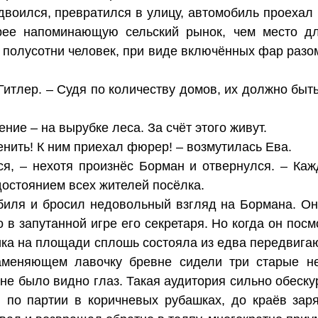
воился, превратился в улицу, автомобиль проехал 
ее напоминающую сельский рынок, чем место дл
 полусотни человек, при виде включённых фар разо
Гитлер. – Судя по количеству домов, их должно быть
ние – на вырубке леса. За счёт этого живут.
енить! К ним приехал фюрер! – возмутилась Ева.
ся, – нехотя произнёс Борман и отвернулся. – Ка
 достоянием всех жителей посёлка.
иля и бросил недовольный взгляд на Бормана. Он 
 в запутанной игре его секретаря. Но когда он посм
ика на площади сплошь состояла из едва передвига
заменяющем лавочку бревне сидели три старые н
 не было видно глаз. Такая аудитория сильно обеск
и по партии в коричневых рубашках, до краёв зар