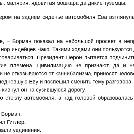
ы, малярия, ядовитая мошкара да дикие туземцы.
ером на заднем сиденье автомобиля Ева взглянула
.
ие, – Борман показал на небольшой просвет в не
з нор индейцев Чако. Такими ходами они пользуются 
говариваться. Президент Перон пытается подчинить
ие племена. Цивилизацию не признают, да и не
ни не отказываются от каннибализма, приносят челов
ледневшую Еву и поспешил сменить тему разговора.
 кивнул он на сузившуюся дорогу.
о стеклу автомобиля, а над головой образовалась 
л Борман.
ил Гитлер.
кали уединения.