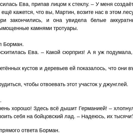
асилась Ева, припав лицом к стеклу. – У меня созда
 ещё кажется, что вы, Мартин, возите нас в этом лесу
ри закончились, и она увидела белые аккурат
вымощенные камнями тротуары.
л Борман.
осхитилась Ева. – Какой сюрприз! А я уж подумала
тённых кустов и деревьев ей показалось, что они в
диться, чтобы отвоевать этот участок у джунглей.
.
ень хорошо! Здесь всё дышит Германией! – хлопнул
роить себя на бойцовский лад. – Надеюсь, их тысячи
 прямого ответа Борман.