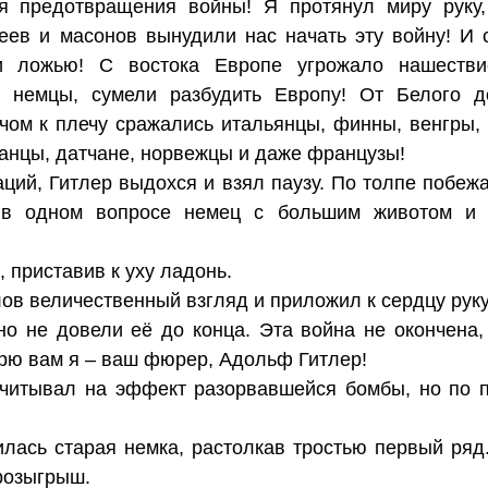
я предотвращения войны! Я протянул миру руку,
еев и масонов вынудили нас начать эту войну! И 
и ложью! С востока Европе угрожало нашестви
, немцы, сумели разбудить Европу! От Белого 
чом к плечу сражались итальянцы, финны, венгры, 
анцы, датчане, норвежцы и даже французы!
аций, Гитлер выдохся и взял паузу. По толпе побеж
 в одном вопросе немец с большим животом и
, приставив к уху ладонь.
ов величественный взгляд и приложил к сердцу руку
но не довели её до конца. Эта война не окончена,
орю вам я – ваш фюрер, Адольф Гитлер!
считывал на эффект разорвавшейся бомбы, но по 
лась старая немка, растолкав тростью первый ряд.
розыгрыш.