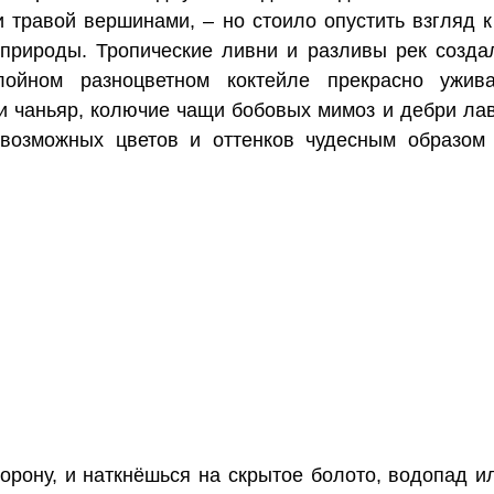
и травой вершинами, – но стоило опустить взгляд 
природы. Тропические ливни и разливы рек созда
ойном разноцветном коктейле прекрасно ужив
и чаньяр, колючие чащи бобовых мимоз и дебри лав
севозможных цветов и оттенков чудесным образом 
орону, и наткнёшься на скрытое болото, водопад ил