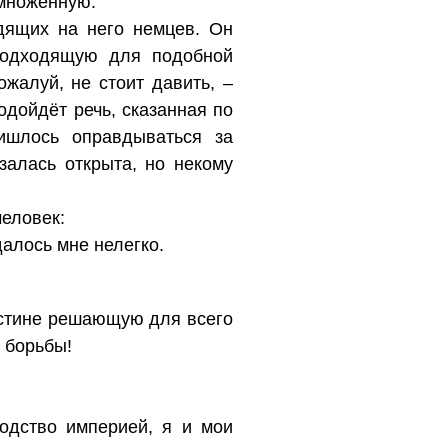
умноженную.
дящих на него немцев. Он
подходящую для подобной
жалуй, не стоит давить, –
одойдёт речь, сказанная по
ишлось оправдываться за
залась открыта, но некому
человек:
алось мне нелегко.
оистине решающую для всего
 борьбы!
водство империей, я и мои