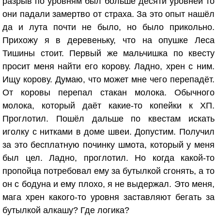
разрыв по уровням был больше десяти уровней то
они падали замертво от страха. За это опыт нашёл
да и лута почти не было, но было прикольно.
Прихожу я в деревеньку, что на опушке Леса
Тишины стоит. Первый же мальчишка по квесту
просит меня найти его корову. Ладно, хрен с ним.
Ищу корову. Думаю, что может мне чего перепадёт.
От коровы перепал стакан молока. Обычного
молока, который даёт какие-то копейки к ХП.
Проглотил. Пошёл дальше по квестам искать
иголку с нитками в доме швеи. Допустим. Получил
за это бесплатную починку шмота, который у меня
был цел. Ладно, проглотил. Но когда какой-то
пропойца потребовал ему за бутылкой сгонять, а то
он с бодуна и ему плохо, я не выдержал. Это меня,
мага хрен какого-то уровня заставляют бегать за
бутылкой алкашу? Где логика?