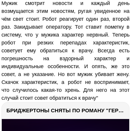
Мужик смотрит новости и каждый день
возмущается этим новостям, ругая увиденное на
чём свет стоит. Робот реагирует один раз, второй
раз. Закидывает оператору. Тот ставит пометку в
систему, что у мужика характер нервный. Теперь
робот при резких перепадах характеристик,
советует ему обратиться к врачу. Всегда есть
погрешность на вздорный характер и
индивидуальные особенности. И опять, же это
совет, а не указание. Но вот мужик убивает жену.
Скачок характеристик, а робот не воспринимает,
что случилось какая-то хрень. Для него на этот
случай стоит совет обратиться к врачу"
БРИДЖЕРТОНЫ СНЯТЫ ПО РОМАНУ "ГЕРЦОГ И Я". Стоит ли читать?
РЕКЛАМА
РЕКЛАМА
1300 тыс. просмотров
26.1 тыс.