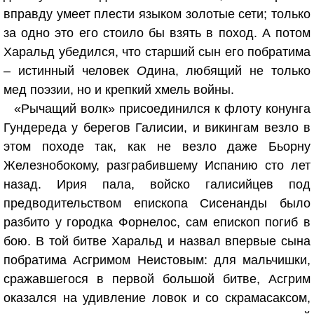
вправду умеет плести языком золотые сети; только
за одно это его стоило бы взять в поход. А потом
Харальд убедился, что старший сын его побратима
– истинный человек
О
дина, любящий не только
мед поэзии, но и крепкий хмель войны.
«Рычащий волк» присоединился к флоту конунга
Гундереда у берегов Галисии, и викингам везло в
этом походе так, как не везло даже Бьорну
Железнобокому, разграбившему Испанию сто лет
назад. Ирия пала, войско галисийцев под
предводительством епископа Сисенанды было
разбито у городка Форнелос, сам епископ погиб в
бою. В той битве Харальд и назвал впервые сына
побратима Асгримом Неистовым: для мальчишки,
сражавшегося в первой большой битве, Асгрим
оказался на удивление ловок и со скрамасаксом,