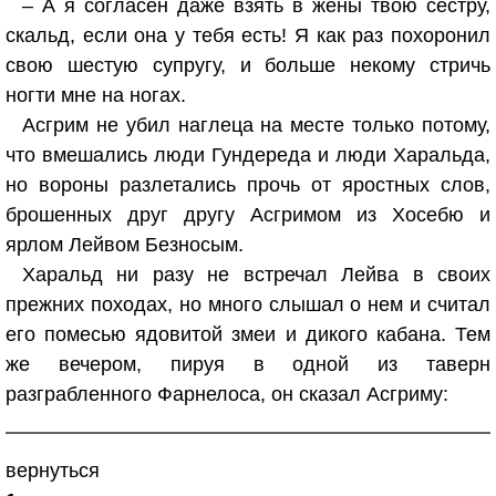
– А я согласен даже взять в жены твою сестру,
скальд, если она у тебя есть! Я как раз похоронил
свою шестую супругу, и больше некому стричь
ногти мне на ногах.
Асгрим не убил наглеца на месте только потому,
что вмешались люди Гундереда и люди Харальда,
но вороны разлетались прочь от яростных слов,
брошенных друг другу Асгримом из Хосебю и
ярлом Лейвом Безносым.
Харальд ни разу не встречал Лейва в своих
прежних походах, но много слышал о нем и считал
его помесью ядовитой змеи и дикого кабана. Тем
же вечером, пируя в одной из таверн
разграбленного Фарнелоса, он сказал Асгриму:
вернуться