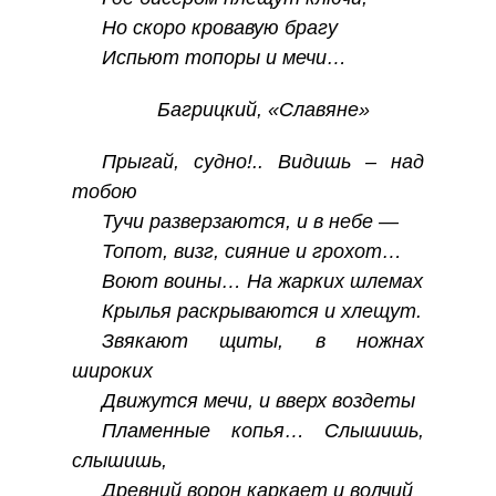
Но скоро кровавую брагу
Испьют топоры и мечи…
Багрицкий, «Славяне»
Прыгай, судно!.. Видишь – над
тобою
Тучи разверзаются, и в небе —
Топот, визг, сияние и грохот…
Воют воины… На жарких шлемах
Крылья раскрываются и хлещут.
Звякают щиты, в ножнах
широких
Движутся мечи, и вверх воздеты
Пламенные копья… Слышишь,
слышишь,
Древний ворон каркает и волчий