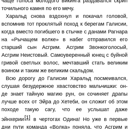
чаще голоса молодого викинга раздавался скрип
точильного камня по его мечу.
Харальд снова вздохнул и покачал головой,
вспомнив тот проклятый поход к берегам Галисии,
когда вместо погибшего в стычке с данами Рагнара
на «Рычащем волке» в набег отправился его
старший сын Асгрим. Асгрим Звонкоголосый,
Асгрим Неистовый. Самоуверенный юнец с буйной
гривой светлых волос, мечтавший стать великим
воином и таким же великим скальдом.
Всю дорогу до Галисии Харальд посмеивался,
слушая безудержное хвастовство мальчишки: он-
де знает тайную магию рун, он сочиняет драпы
лучше всех от Эйра до Хетеби, он сложит об этом
походе такую сагу, что ее услышат даже
[1]
эйнхерии
в чертогах Одина! Но уже в первые
дни пути команда «Волка» поняла, что Асгрим и