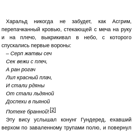
Харальд никогда не забудет, как Асгрим,
перепачканный кровью, стекающей с меча на руку
и на плечо, выкрикивал в небо, с которого
спускались первые вороны:
–
Серп жатвы сеч
Сек вежи с плеч,
А ран рогач
Лил красный плач,
И стали рдяны
От стали льдяной
Доспехи в пьяной
[2]
Потехе бранной
!
Эту вису услышал конунг Гундеред, ехавший
верхом по заваленному трупами полю, и повернул