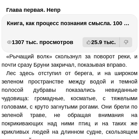
Глава первая. Непр
Книга, как процесс познания смысла. 100 великих книг: напутствие для читателя. Евгений Жаринов
РЕКЛАМА
РЕКЛАМА
1307 тыс. просмотров
25.9 тыс.
«Рычащий волк» скользнул за поворот реки, и
почти сразу Бруни закричал, показывая вправо.
Лес здесь отступил от берега, и на широком
зеленом пространстве между водой и темной
полосой дубравы показались невиданные
чудовища: громадные, косматые, с тяжелыми
головами, с круто загнутыми рогами. Они брели по
зеленой траве, не обращая внимания на
покрикивающих над ними птиц и на таких же
крикливых людей на длинном судне, скользящем