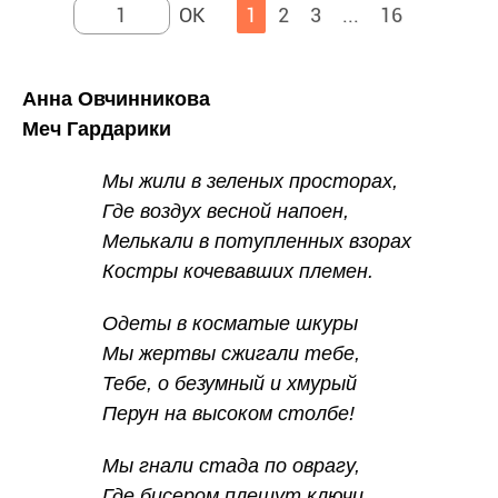
1
2
3
...
16
Анна Овчинникова
Меч Гардарики
Мы жили в зеленых просторах,
Где воздух весной напоен,
Мелькали в потупленных взорах
Костры кочевавших племен.
Одеты в косматые шкуры
Мы жертвы сжигали тебе,
Тебе, о безумный и хмурый
Перун на высоком столбе!
Мы гнали стада по оврагу,
Где бисером плещут ключи,