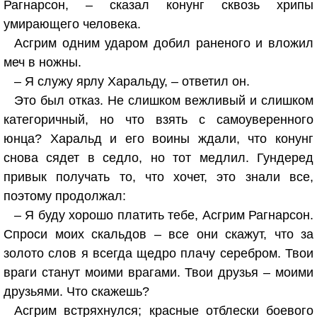
Рагнарсон, – сказал конунг сквозь хрипы
умирающего человека.
Асгрим одним ударом добил раненого и вложил
меч в ножны.
– Я служу ярлу Харальду, – ответил он.
Это был отказ. Не слишком вежливый и слишком
категоричный, но что взять с самоуверенного
юнца? Харальд и его воины ждали, что конунг
снова сядет в седло, но тот медлил. Гундеред
привык получать то, что хочет, это знали все,
поэтому продолжал:
– Я буду хорошо платить тебе, Асгрим Рагнарсон.
Спроси моих скальдов – все они скажут, что за
золото слов я всегда щедро плачу серебром. Твои
враги станут моими врагами. Твои друзья – моими
друзьями. Что скажешь?
Асгрим встряхнулся; красные отблески боевого