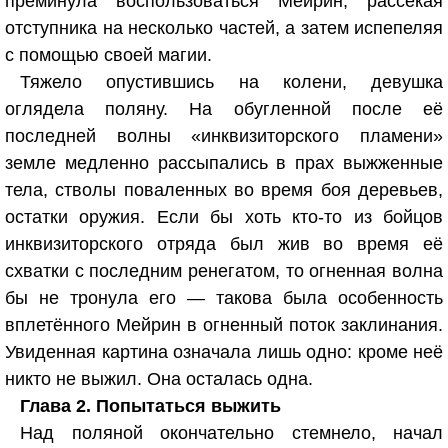
преминула воспользоваться Мейрин, рассекая
отступника на несколько частей, а затем испепеляя
с помощью своей магии.
Тяжело опустившись на колени, девушка
оглядела поляну. На обугленной после её
последней волны «инквизиторского пламени»
земле медленно рассыпались в прах выжженные
тела, стволы поваленных во время боя деревьев,
остатки оружия. Если бы хоть кто-то из бойцов
инквизиторского отряда был жив во время её
схватки с последним ренегатом, то огненная волна
бы не тронула его — такова была особенность
вплетённого Мейрин в огненный поток заклинания.
Увиденная картина означала лишь одно: кроме неё
никто не выжил. Она осталась одна.
Глава 2. Попытаться выжить
Над поляной окончательно стемнело, начал