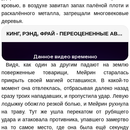
кровью, в воздухе завитал запах палёной плоти и
раскалённого металла, затрещали многовековые
деревья.
КИНГ, РЭНД, ФРАЙ - ПЕРЕОЦЕНЕННЫЕ АВТОРЫ? ¯\_(ツ)_/¯
РЕКЛАМА
РЕКЛАМА
1277 тыс. просмотров
25.8 тыс.
Видя, как один за другим падают на землю
поверженные товарищи, Мейрин старалась
прикрыть своей магией оставшихся. В какой-то
момент она отвлеклась, отбрасывая далеко назад
сразу троих нападавших, и пропустила удар. Левую
лодыжку обожгло резкой болью, и Мейрин рухнула
на траву. Тут же ушла перекатом от рубящего
удара и атаковала противника, упавшего замертво
на то самое место, где она была ещё секунду