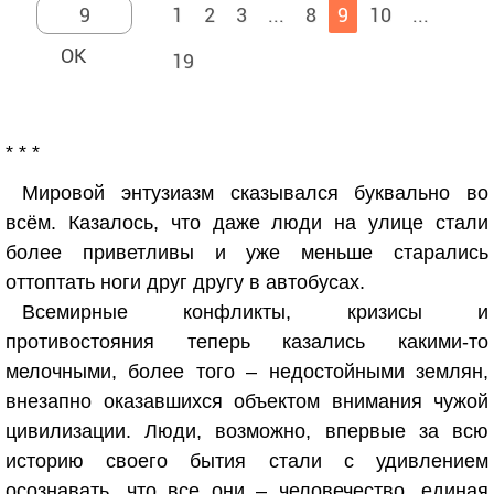
1
2
3
...
8
9
10
...
19
* * *
Мировой энтузиазм сказывался буквально во
всём. Казалось, что даже люди на улице стали
более приветливы и уже меньше старались
оттоптать ноги друг другу в автобусах.
Всемирные конфликты, кризисы и
противостояния теперь казались какими-то
мелочными, более того – недостойными землян,
внезапно оказавшихся объектом внимания чужой
цивилизации. Люди, возможно, впервые за всю
историю своего бытия стали с удивлением
осознавать, что все они – человечество, единая