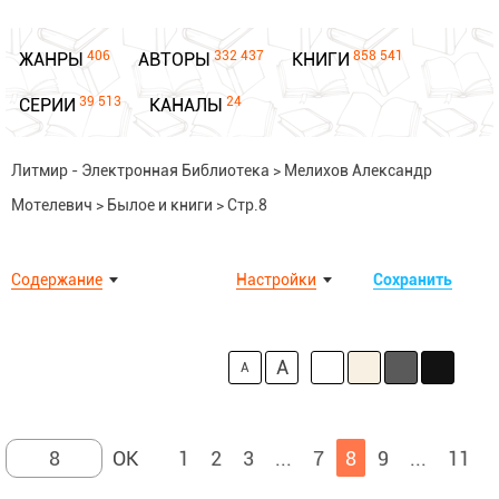
406
332 437
858 541
ЖАНРЫ
АВТОРЫ
КНИГИ
39 513
24
СЕРИИ
КАНАЛЫ
Литмир - Электронная Библиотека
>
Мелихов Александр
Мотелевич
>
Былое и книги
>
Стр.8
Содержание
Настройки
Сохранить
A
A
1
2
3
...
7
8
9
...
11