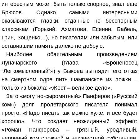
интересным может быть только спорное, знал еще
Брюсов. Однако самыми интересными
оказываются главки, отданные не бесспорным
классикам (Горький, Ахматова, Есенин, Бабель,
Грин, Зощенко…), но писателям или забытым, или
оставившим память далеко не добрую.
Наиболее обаятельным произведением
Луначарского (глава «Броненосец
“Легкомысленный”») у Быкова выглядит его отказ
на смертном одре пить шампанское из ложки –
только из бокала: «Жест – великое дело».
Зато «могутно-сыромятный» Панферов («Русский
ком») долг пролетарского писателя понимал
просто: «Надо писать как можно хуже, и все будет
хорошо». Что создает неожиданный эффект:
«Роман Панферова – грязный, уродливый,
неровный ком сложной и неизвестной субстанции,