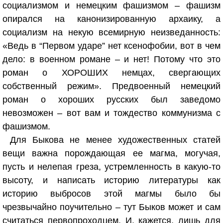
социализмом и немецким фашизмом – фашизм
опирался на канонизированную архаику, а
социализм на некую всемирную неизведанность:
«Ведь в “Первом ударе” нет ксенофобии, вот в чем
дело: в военном романе – и нет! Потому что это
роман о ХОРОШИХ немцах, свергающих
собственный режим». Предвоенный немецкий
роман о хороших русских был заведомо
невозможен – вот вам и тождество коммунизма с
фашизмом.
Для Быкова не менее художественных статей
вещи важна порождающая ее магма, могучая,
пусть и нелепая греза, устремленность в какую-то
высоту, и написать историю литературы как
историю выбросов этой магмы было бы
чрезвычайно поучительно – тут Быков может и сам
считаться первопроходцем. И, кажется, лишь для