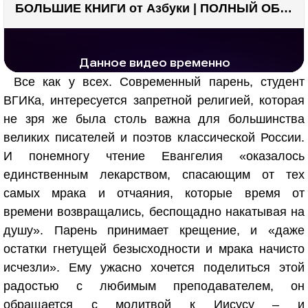
БОЛЬШИЕ КНИГИ от Азбуки | ПОЛНЫЙ ОБЗОР | Моя коллекция 20+ книг ??
РЕКЛАМА
РЕКЛАМА
1286 тыс. просмотров
25.9 тыс.
Все как у всех. Современный парень, студент
ВГИКа, интересуется запретной религией, которая
не зря же была столь важна для большинства
великих писателей и поэтов классической России.
И понемногу чтение Евангелия «оказалось
единственным лекарством, спасающим от тех
самых мрака и отчаяния, которые время от
времени возвращались, беспощадно накатывая на
душу». Парень принимает крещение, и «даже
остатки гнетущей безысходности и мрака начисто
исчезли». Ему ужасно хочется поделиться этой
радостью с любимым преподавателем, он
обращается с молитвой к Иисусу – и