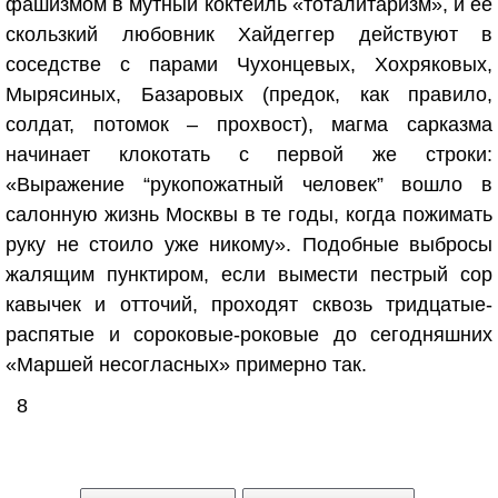
фашизмом в мутный коктейль «тоталитаризм», и ее
скользкий любовник Хайдеггер действуют в
соседстве с парами Чухонцевых, Хохряковых,
Мырясиных, Базаровых (предок, как правило,
солдат, потомок – прохвост), магма сарказма
начинает клокотать с первой же строки:
«Выражение “рукопожатный человек” вошло в
салонную жизнь Москвы в те годы, когда пожимать
руку не стоило уже никому». Подобные выбросы
жалящим пунктиром, если вымести пестрый сор
кавычек и отточий, проходят сквозь тридцатые-
распятые и сороковые-роковые до сегодняшних
«Маршей несогласных» примерно так.
8