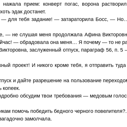
и нажала прием: конверт погас, ворона раствори
хоть эдак достанет.
— для тебя задание! — затараторила Босс, — Но…
е, — не слушая меня продолжала Афина Викторовн
ейчас! — обрадовала она меня… Я почему — то не р
икторовна, заслуженный отпуск, параграф 56, п. 5 
ный проект! И никого кроме тебя, я отправить туд
тпуск и дайте разрешение на пользование переходо
ь копеек.
одробно обсудим твои требования — медовым голо
кам помочь победить бедного черного повелителя?.
 загадочно замолчала.