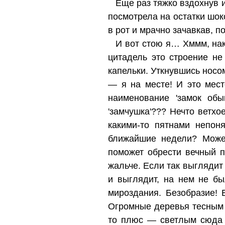
Еще раз тяжко вздохнув и
посмотрела на остатки шок
в рот и мрачно зачавкав, 
И вот стою я… Хммм, нак
цитадель это строение не
капельки. Уткнувшись носо
— я на месте! И это мес
наименование 'замок обык
'замчушка'??? Нечто ветх
какими-то пятнами непон
ближайшие недели? Может
поможет обрести вечный п
жальче. Если так выглядит 
и выглядит, на нем не б
мироздания. Безобразие! 
Огромные деревья тесным 
то плюс — светлым сюда 