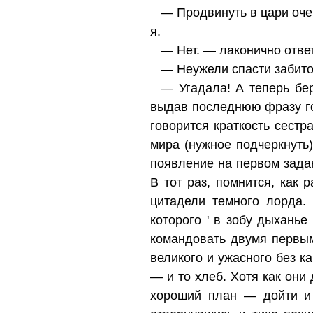
— Продвинуть в цари оче
я.
— Нет. — лаконично отве
— Неужели спасти забито
— Угадала! А теперь бе
выдав последнюю фразу го
говорится краткость сест
мира (нужное подчеркнуть
появление на первом задан
В тот раз, помнится, как
цитадели темного лорда.
которого ' в зобу дыханье
командовать двумя первым
великого и ужасного без к
— и то хлеб. Хотя как они
хороший план — дойти и 