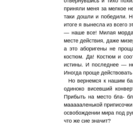
отвернувшись и тихо похи
приняли меня за мелкое н
таки дошли и победили. Н
итоге я вынесла из всего 
— наше все! Милая мордах
месте действия, даже мизе
а это аборигены не прощ
костюм. Да! Костюм и со
истины. И последнее — не
Иногда проще действовать
Но вернемся к нашим ба
одиноко висевший конверт
Прибыть на место бла- бл
маааааленькой приписочки
освобождении мира под ру
что же сие значит?