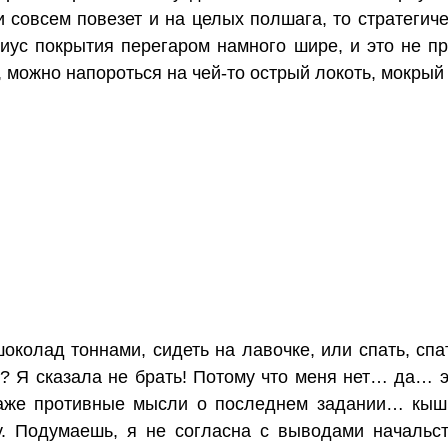
и совсем повезет и на целых полшага, то стратегич
иус покрытия перегаром намного шире, и это не пр
 можно напороться на чей-то острый локоть, мокрый 
шоколад тоннами, сидеть на лавочке, или спать, сп
? Я сказала не брать! Потому что меня нет… да… э
аже противные мысли о последнем задании… кыш,
у. Подумаешь, я не согласна с выводами начальс