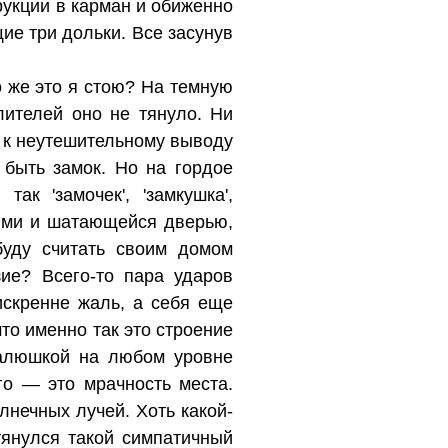
рукции в карман и обиженно
ие три дольки. Все засунув
о же это я стою? На темную
лителей оно не тянуло. Ни
а к неутешительному выводу
быть замок. Но на гордое
ак 'замочек', 'замкушка',
нями и шатающейся дверью,
буду считать своим домом
ие? Всего-то пара ударов
искренне жаль, а себя еще
что именно так это строение
валюшкой на любом уровне
го — это мрачность места.
нечных лучей. Хоть какой-
янулся такой симпатичный