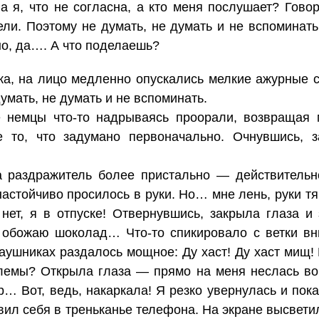
а я, что не согласна, а кто меня послушает? Говор
ли. Поэтому не думать, не думать и не вспоминать
но, да…. А что поделаешь?
а, на лицо медленно опускались мелкие ажурные с
умать, не думать и не вспоминать.
 немцы что-то надрываясь проорали, возвращая 
 то, что задумано первоначально. Очнувшись, з
а раздражитель более пристально — действительн
астойчиво просилось в руки. Но… мне лень, руки тя
 нет, я в отпуске! Отвернувшись, закрыла глаза и
 обожаю шоколад… Что-то спикировало с ветки вни
аушниках раздалось мощное: Ду хаст! Ду хаст мищ! 
лемы? Открыла глаза — прямо на меня неслась во
… Вот, ведь, накаркала! Я резко увернулась и пока
явил себя в треньканье телефона. На экране высвети