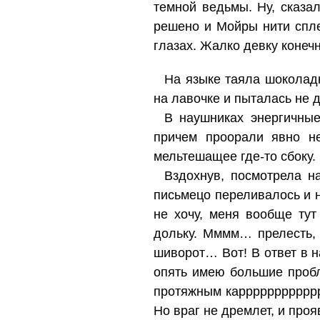
темной ведьмы. Ну, сказал
решено и Мойры нити спле
глазах. Жалко девку конеч
На языке таяла шоколадк
на лавочке и пыталась не д
В наушниках энергичные
причем проорали явно не
мельтешащее где-то сбоку.
Вздохнув, посмотрела н
письмецо переливалось и н
не хочу, меня вообще тут
дольку. Мммм… прелесть,
шиворот… Вот! В ответ в н
опять имею большие проб
протяжным карррррррррррр
Но враг не дремлет, и про