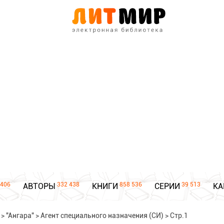
406
332 438
858 536
39 513
АВТОРЫ
КНИГИ
СЕРИИ
КА
>
"Ангара"
>
Агент специального назначения (СИ)
>
Стр.1