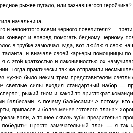
редное рыжее пугало, или зазнавшегося геройчика?
тила начальница.
го и непонятого всеми черного повелителя? — трети
ри конверт и вперед помогать бедному черному п
лос в трубке замолчал. Мда, вот люблю я свою нача
ра таланта, и вначале своей карьеры помощницы п
) я с этой краткостью и лаконичностью ох намучила
ии. Тогда практически так же отправили несмышлен
 раз нужно было неким трем представителям светлы
 В светлые силы входил стандартный набор — п
 сперло', рыжий гном и какой-то аристократ-коман
и балбесами. А почему балбесами? А потому! Кто 
арты, припасов и более-менее готового плана? Хор
 доказывали, а точнее сквозь зубы презрительно п
победить! Просто замечательный план — я так и