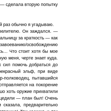
 — сделала вторую попытку
й раз обычно я угадываю.
овелителю. Он заждался. —
льницу за краткость — как
о завоеванию/освобождению
сь… Что стоит хотя бы мое
ую меня, черте знает куда.
х сил помочь добраться до
рекрасный эльф, при виде
дир-полководец, пытавшийся
отправляется на покорение
ошо хоть оружие прихватили
роцедили — план был! Очень
 сказала, предварительно