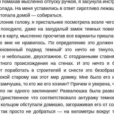
 помахав мысленно отпуску ручкой, я засунула инст
олада. На меня уставились в ответ сиротливо лежащ
потопала домой — собираться.
лонив голову, я пристальнее посмотрела возле чег
 походило, даже на захудалый замок темных пове
м в карту, мысленно просчитав все варианты пришл
то мне не нравилось. По определению это должен 
новенный подвид темный' это нечто не тянуло, т
ое и небольшое, двухэтажное. С отодранными став
ятного происхождения на стенах. И это нечто я 
 поработать в строителей и снести это безобраз
окой старому как этот мир домику. Мне было его 
замчушка, то кто же его хозяин? Причем я уверена, 
ыло ни одного заклинания! Развалюшка была раз
Единственное что соответствовало антуражу темно
кольцом обступали домишко, загораживая его от сол
так просто не добраться — на километры вокруг т