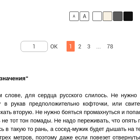
A
A
1
2
3
...
78
азначения"
м слове, для сердца русского слилось. Не нужно в
у в рукав предположительно кофточки, или свит
кать вторую. Не нужно бояться промахнуться и попас
не тот тон помады. Не надо переживать, что опять 
сь в такую то рань, а сосед-мужик будет дышать на
трех метров, поэтому даже если повезет отвернуть