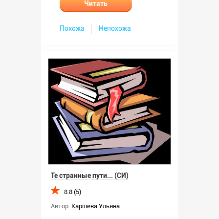
Читать
Похожа
Непохожа
Те странные пути... (СИ)
8.8 (5)
Автор:
Каршева Ульяна