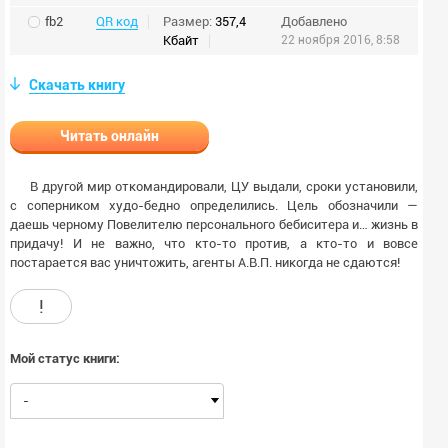
fb2
QR код
Размер:
357,4
Добавлено
Кбайт
22 ноября 2016, 8:58
Скачать книгу
Читать онлайн
В другой мир откомандировали, ЦУ выдали, сроки установили,
с соперником худо-бедно определились. Цель обозначили —
даешь черному Повелителю персонального бебиситера и… жизнь в
придачу! И не важно, что кто-то против, а кто-то и вовсе
постарается вас уничтожить, агенты А.В.П. никогда не сдаются!
!
Мой статус книги:
-