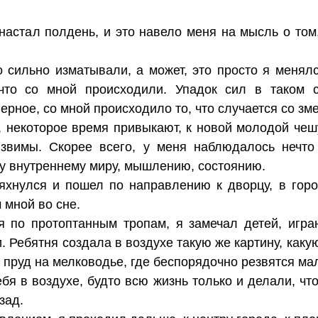
настал полдень, и это навело меня на мысль о том,
 сильно изматывали, а может, это просто я менялс
что со мной происходили. Упадок сил в таком 
рное, со мной происходило то, что случается со зм
, некоторое время привыкают, к новой молодой чешу
язвимы. Скорее всего, у меня наблюдалось нечт
му внутреннему миру, мышлению, состоянию.
яхнулся и пошел по направлению к дворцу, в горо
 мной во сне.
я по протоптанным тропам, я замечал детей, игра
 Ребятня создала в воздухе такую же картину, каку
 пруд на мелководье, где беспорядочно резвятся ма
бя в воздухе, будто всю жизнь только и делали, что
зад.