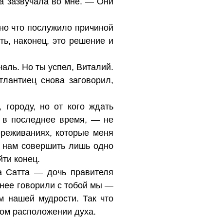
а зазвучала во мне. — Они
 но что послужило причиной
ть, наконец, это решение и
чаль. Но ты успел, Виталий.
лантиец снова заговорил,
городу, но от кого ждать
т в последнее время, — не
ереживаниях, которые меня
т нам совершить лишь одно
йти конец.
а Сатта — дочь правителя
з нее говорили с тобой мы —
 нашей мудрости. Так что
ном расположении духа.