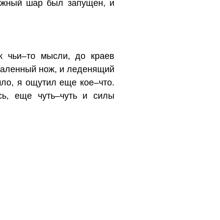
нежный шар был запущен, и
к чьи–то мысли, до краев
каленный нож, и леденящий
ло, я ощутил еще кое–что.
ь, еще чуть–чуть и силы