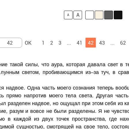
A
A
1
2
3
...
41
42
43
...
62
ие такой силы, что аура, которая давала свет в т
 лунным светом, пробивающимся из–за туч, в сра
ся надвое. Одна часть моего сознания теперь вооб
сь прямо напротив моего тела света. Другая часть
был разделен надвое, но ощущал при этом себя из 
ние, разум и вовсе не были разделены. Я не чувст
ю в каждой из двух точек пространства, где нахо
имой сущностью, смотрящей на свое тело, состоящ