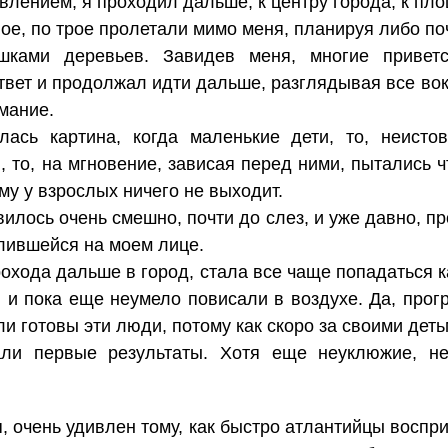
лением, я проходил дальше, к центру города, к пл
ое, по трое пролетали мимо меня, планируя либо по
шками деревьев. Завидев меня, многие привет
твет и продолжал идти дальше, разглядывая все вокр
имание.
лась картина, когда маленькие дети, то, неисто
, то, на мгновение, зависая перед ними, пытались ч
ему у взрослых ничего не выходит.
илось очень смешно, почти до слез, и уже давно, пр
лившейся на моем лице.
охода дальше в город, стала все чаще попадаться к
 и пока еще неумело повисали в воздухе. Да, прогр
и готовы эти люди, потому как скоро за своими дет
ли первые результаты. Хотя еще неуклюжие, не
, очень удивлен тому, как быстро атлантийцы воспр