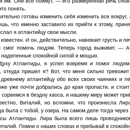
и им. Они все поймут, — его размеренная речь снов
это понять.
ительно готовы изменить себя изменить все вокруг,
шь, что именно заставило их прийти к этому, приня
ослал я атлантийцу свои мысли.
известен. И он, действительно, навевает грусть и пе
 смог помочь людям. Теперь город выживет. — Ат
, наделенные спокойной силой и мощью.
уху Атлантиды, я успел вовремя и помог людям, 
 откуда пришел я? Вот, что меня сильно тревожи
 древнему атлантийцу обо всех своих чаяниях и п
же уже почти добрались до края пропасти, и стои
 сорвемся в бездну хаоса, и нашему миру может при
естно, Виталий, но вспомни, что произнесла Лир
а была с тобой, у озера. На самом деле тогда чере
асы Атлантиды. Лира была всего лишь проводником
италий. Помни о наших словах и пребывай в спокой