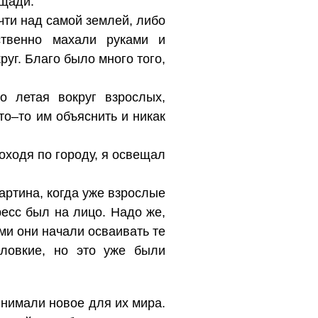
ощади.
чти над самой землей, либо
ственно махали руками и
уг. Благо было много того,
во летая вокруг взрослых,
то–то им объяснить и никак
оходя по городу, я освещал
артина, когда уже взрослые
есс был на лицо. Надо же,
ьми они начали осваивать те
ловкие, но это уже были
инимали новое для их мира.