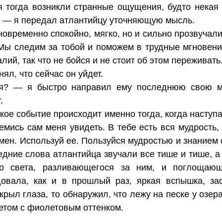
 тогда возникли странные ощущения, будто некая 
? — я передал атлантийцу уточняющую мысль.
овременно спокойно, мягко, но и сильно прозвучали
Мы следим за тобой и поможем в трудные мгновен
лий, так что не бойся и не стоит об этом переживать
нял, что сейчас он уйдет.
? — я быстро направил ему последнюю свою мы
.
ое событие происходит именно тогда, когда наступа
емись сам меня увидеть. В тебе есть вся мудрость,
мен. Используй ее. Пользуйся мудростью и знанием 
едние слова атлантийца звучали все тише и тише, а
го света, разливающегося за ним, и поглощающ
довала, как и в прошлый раз, яркая вспышка, за
крыл глаза, то обнаружил, что лежу на песке у озер
етом с фиолетовым оттенком.