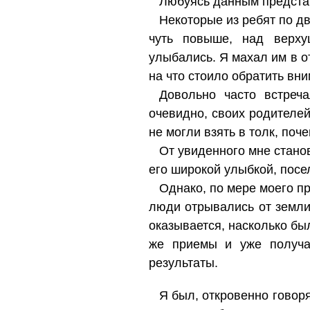
Любуясь данным представ
Некоторые из ребят по дв
чуть повыше, над верху
улыбались. Я махал им в о
на что стоило обратить вн
Довольно часто встреча
очевидно, своих родителей
не могли взять в толк, поч
От увиденного мне станов
его широкой улыбкой, посе
Однако, по мере моего пр
люди отрывались от земли
оказывается, насколько был
же приемы и уже получа
результаты.
Я был, откровенно говоря