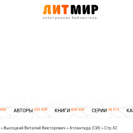
406
332 438
858 536
39 513
АВТОРЫ
КНИГИ
СЕРИИ
КА
>
Высоцкий Виталий Викторович
>
Атлантида (СИ)
>
Стр.42