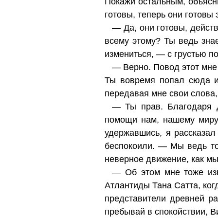
Покажи остальным, объясн
готовы, теперь они готовы 
— Да, они готовы, действ
всему этому? Ты ведь знае
измениться, — с грустью п
— Верно. Повод этот мне 
Ты вовремя попал сюда и
передавая мне свои слова
— Ты прав. Благодаря Д
помощи нам, нашему миру,
удержавшись, я рассказал
беспокоили. — Мы ведь то
неверное движение, как мы
— Об этом мне тоже изв
Атлантиды Тана Сатта, когд
представители древней р
пребывай в спокойствии, В